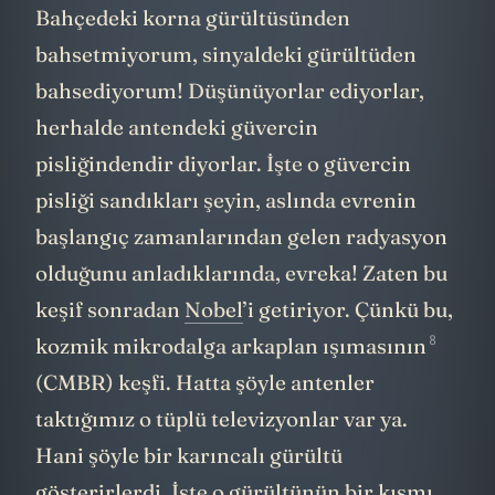
Bahçedeki korna gürültüsünden
bahsetmiyorum, sinyaldeki gürültüden
bahsediyorum! Düşünüyorlar ediyorlar,
herhalde antendeki güvercin
pisliğindendir diyorlar. İşte o güvercin
pisliği sandıkları şeyin, aslında evrenin
başlangıç zamanlarından gelen radyasyon
olduğunu anladıklarında, evreka! Zaten bu
keşif sonradan
Nobel
’i getiriyor. Çünkü bu,
8
kozmik mikrodalga arkaplan ışımasının
(CMBR) keşfi. Hatta şöyle antenler
taktığımız o tüplü televizyonlar var ya.
Hani şöyle bir karıncalı gürültü
gösterirlerdi. İşte o gürültünün bir kısmı,