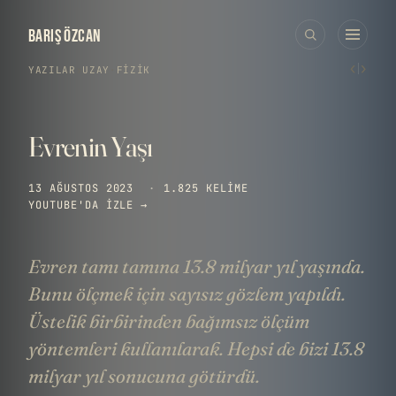
BARIŞ ÖZCAN
‹
›
YAZILAR
›
UZAY
·
FIZIK
Evrenin Yaşı
13 AĞUSTOS 2023
·
1.825 KELIME
YOUTUBE'DA IZLE →
Evren tamı tamına 13.8 milyar yıl yaşında.
Bunu ölçmek için sayısız gözlem yapıldı.
Üstelik birbirinden bağımsız ölçüm
yöntemleri kullanılarak. Hepsi de bizi 13.8
milyar yıl sonucuna götürdü.