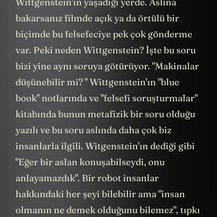
Wittgenstein'ın yaşadığı yerde. Aslına
bakarsanız filmde açık ya da örtülü bir
biçimde bu felsefeciye pek çok gönderme
var. Peki neden Wittgenstein? İşte bu soru
bizi yine aynı soruya götürüyor. "Makinalar
düşünebilir mi? " Wittgenstein'ın "blue
book" notlarında ve "felsefi soruşturmalar"
kitabında bunun metafizik bir soru olduğu
yazılı ve bu soru aslında daha çok biz
insanlarla ilgili. Witgenstein'ın dediği gibi
"Eğer bir aslan konuşabilseydi, onu
anlayamazdık". Bir robot insanlar
hakkındaki her şeyi bilebilir ama "insan
olmanın ne demek olduğunu bilemez", tıpkı