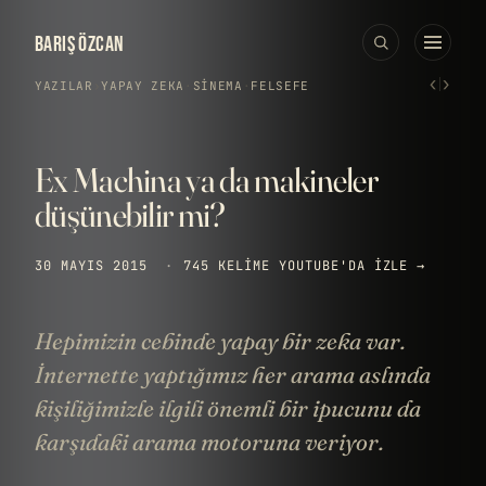
BARIŞ ÖZCAN
‹
›
YAZILAR
›
YAPAY ZEKA
·
SINEMA
·
FELSEFE
Ex Machina ya da makineler
düşünebilir mi?
30 MAYIS 2015
·
745 KELIME
YOUTUBE'DA IZLE →
Hepimizin cebinde yapay bir zeka var.
İnternette yaptığımız her arama aslında
kişiliğimizle ilgili önemli bir ipucunu da
karşıdaki arama motoruna veriyor.