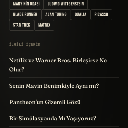
MARY'NIN ODASI
LUDWIG WITTGENSTEIN
BLADE RUNNER
ALAN TURING
QUALIA
PICASSO
STAR TREK
MATRIX
İLGILI IÇERIK
Netflix ve Warner Bros. Birleşirse Ne
Olur?
Senin Mavin Benimkiyle Aynı mı?
Pantheon'un Gizemli Gözü
Bir Simülasyonda Mı Yaşıyoruz?