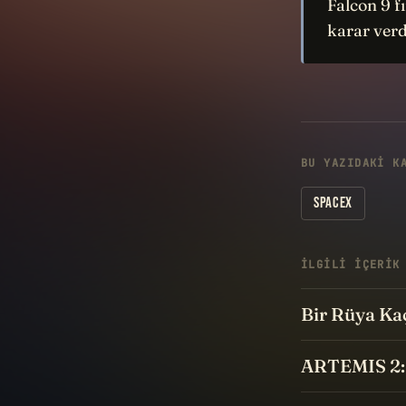
Falcon 9 f
karar ver
BU YAZIDAKI K
SPACEX
İLGILI IÇERIK
Bir Rüya Ka
ARTEMIS 2: 