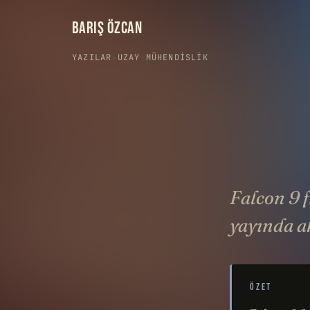
BARIŞ ÖZCAN
YAZILAR
›
UZAY
·
MÜHENDISLIK
Falcon 9 f
yayında a
ÖZET