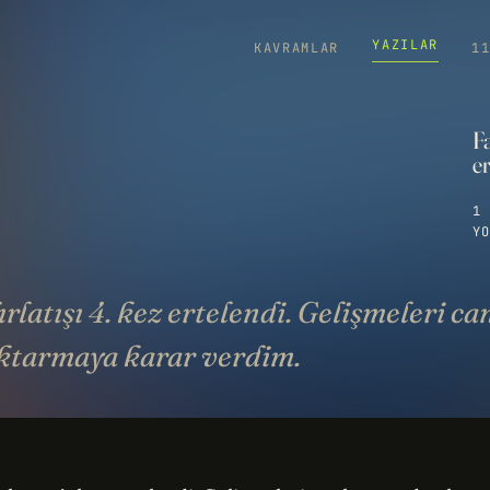
YAZILAR
KAVRAMLAR
1
Fa
er
1 
YO
ırlatışı 4. kez ertelendi. Gelişmeleri ca
ktarmaya karar verdim.