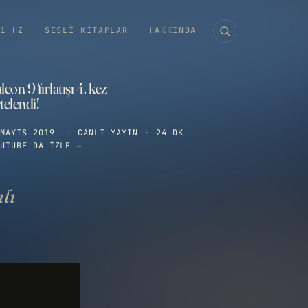
11 HZ
SESLI KITAPLAR
HAKKINDA
lcon 9 fırlatışı 4. kez
telendi!
MAYIS 2019
·
CANLI YAYIN
·
24 DK
UTUBE'DA IZLE →
nlı