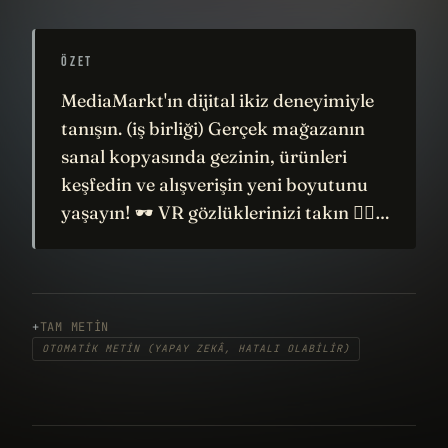
ÖZET
MediaMarkt'ın dijital ikiz deneyimiyle
tanışın. (iş birliği) Gerçek mağazanın
sanal kopyasında gezinin, ürünleri
keşfedin ve alışverişin yeni boyutunu
yaşayın! 🕶️ VR gözlüklerinizi takın 🏃‍♂️…
TAM METIN
OTOMATIK METIN (YAPAY ZEKÂ, HATALI OLABILIR)