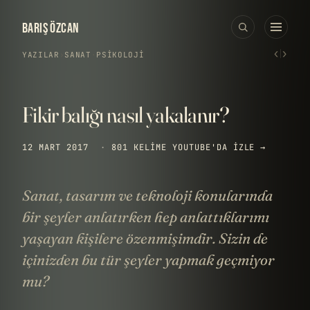
BARIŞ ÖZCAN
‹
›
YAZILAR
›
SANAT
·
PSIKOLOJI
Fikir balığı nasıl yakalanır?
12 MART 2017
·
801 KELIME
YOUTUBE'DA IZLE →
Sanat, tasarım ve teknoloji konularında
bir şeyler anlatırken hep anlattıklarımı
yaşayan kişilere özenmişimdir. Sizin de
içinizden bu tür şeyler yapmak geçmiyor
mu?