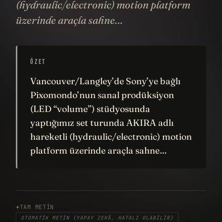
(hydraulic/electronic) motion platform
üzerinde araçla sahne…
ÖZET
Vancouver/Langley’de Sony’ye bağlı
Pixomondo’nun sanal prodüksiyon
(LED “volume”) stüdyosunda
yaptığımız set turunda AKIRA adlı
hareketli (hydraulic/electronic) motion
platform üzerinde araçla sahne…
TAM METIN
OTOMATIK METIN (YAPAY ZEKÂ, HATALI OLABILIR)