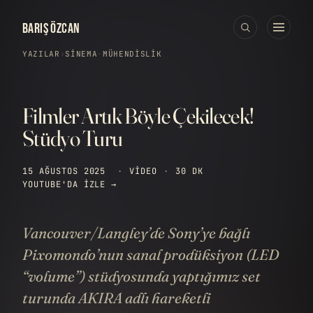
BARIŞ ÖZCAN
YAZILAR
›
SINEMA
·
MÜHENDISLIK
Filmler Artık Böyle Çekilecek!
Stüdyo Turu
15 AĞUSTOS 2025
·
VIDEO
·
30 DK
YOUTUBE'DA IZLE →
Vancouver/Langley’de Sony’ye bağlı
Pixomondo’nun sanal prodüksiyon (LED
“volume”) stüdyosunda yaptığımız set
turunda AKIRA adlı hareketli