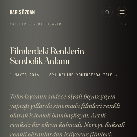
BARIŞ ÖZCAN
‹
›
YAZILAR
›
SINEMA
·
TASARIM
Filmlerdeki Renklerin
Sembolik Anlamı
1 MAYIS 2016
·
891 KELIME
YOUTUBE'DA IZLE →
Televizyonun sadece siyah beyaz yayın
yaptığı yıllarda sinemada filmleri renkli
olarak izlemek bambaşkaydı. Artık
renksiz bir ekran kalmadı. Nereye baksak
renkli ekranlardan izliyoruz filmleri.