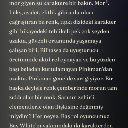
3
mor giyen şu karaktere bir bakın. Mor
.
Lüks, asalet, elitlik gibi anlamları
çağrıştıran bu renk, tıpkı dizideki karakter
gibi hikayedeki tehlikeli pek çok şeyden
uzakta, güvenli ortamında yaşamaya
çalışan biri. Bilhassa da uyuşturucu
üretiminde aktif rol oynayan ve bu yüzden
başı beladan kurtulamayan Pinkman'dan
uzakta. Pinkman genelde sarı giyiyor. Bir
başka deyişle renk çemberinde morun tam
zıddı olan bir renk. Sarının zehirli
elementlerle olan ilişkisine değinmiş
miydim? Her neyse. Baş rol oyuncumuz
Bay White'ın yakınındaki iki karakterden