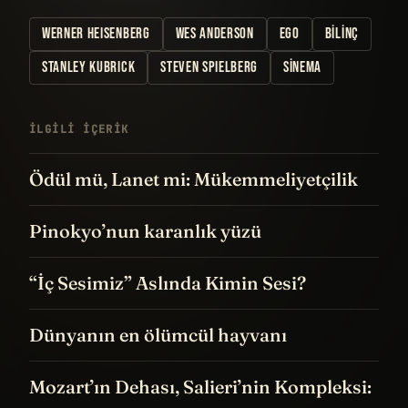
WERNER HEISENBERG
WES ANDERSON
EGO
BILINÇ
STANLEY KUBRICK
STEVEN SPIELBERG
SINEMA
İLGILI IÇERIK
Ödül mü, Lanet mi: Mükemmeliyetçilik
Pinokyo’nun karanlık yüzü
“İç Sesimiz” Aslında Kimin Sesi?
Dünyanın en ölümcül hayvanı
Mozart’ın Dehası, Salieri’nin Kompleksi: