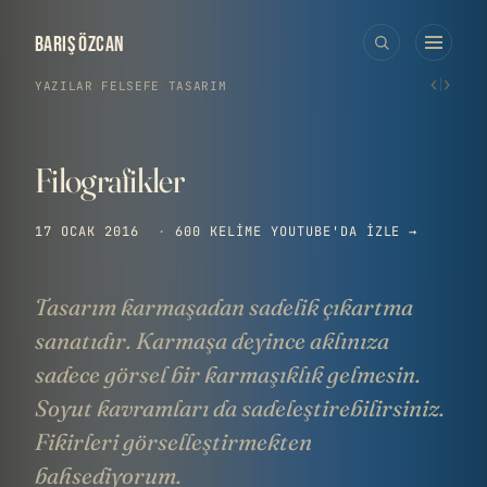
BARIŞ ÖZCAN
‹
›
YAZILAR
›
FELSEFE
·
TASARIM
Filografikler
17 OCAK 2016
·
600 KELIME
YOUTUBE'DA IZLE →
Tasarım karmaşadan sadelik çıkartma
sanatıdır. Karmaşa deyince aklınıza
sadece görsel bir karmaşıklık gelmesin.
Soyut kavramları da sadeleştirebilirsiniz.
Fikirleri görselleştirmekten
bahsediyorum.