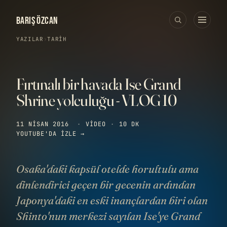
BARIŞ ÖZCAN
YAZILAR
›
TARIH
Fırtınalı bir havada Ise Grand
Shrine yolculuğu - VLOG 10
11 NISAN 2016
·
VIDEO
·
10 DK
YOUTUBE'DA IZLE →
Osaka'daki kapsül otelde horultulu ama
dinlendirici geçen bir gecenin ardından
Japonya'daki en eski inançlardan biri olan
Shinto'nun merkezi sayılan Ise'ye Grand