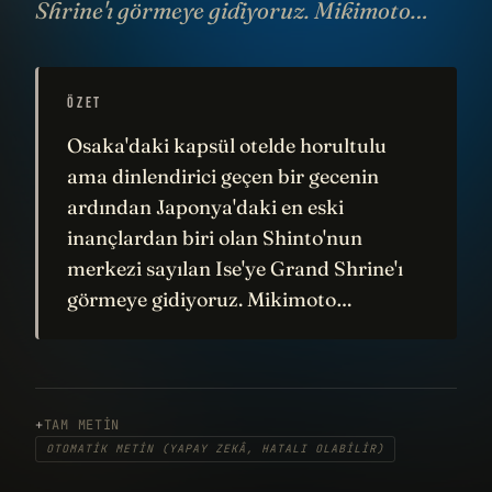
Shrine'ı görmeye gidiyoruz. Mikimoto…
ÖZET
Osaka'daki kapsül otelde horultulu
ama dinlendirici geçen bir gecenin
ardından Japonya'daki en eski
inançlardan biri olan Shinto'nun
merkezi sayılan Ise'ye Grand Shrine'ı
görmeye gidiyoruz. Mikimoto…
TAM METIN
OTOMATIK METIN (YAPAY ZEKÂ, HATALI OLABILIR)