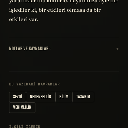
yarattıkları bu kültürle, hayatımıza öyle bir
işlediler ki, bir etkileri olmasa da bir
etkileri var.
NOTLAR VE KAYNAKLAR
8
BU YAZIDAKI KAVRAMLAR
SEZGI
NEDENSELLIK
BILIM
TASARIM
VERIMLILIK
İLGILI IÇERIK