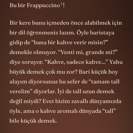
1
Bu bir
Frappuccino
!
Bir kere bunu içmeden önce alabilmek için
bir dil öğrenmeniz lazım. Öyle baristaya
gidip de “bana bir kahve verir misin?”
demekle olmuyor. “Venti mi, grande mi?”
diye soruyor. “Kahve, sadece kahve…” Yahu
büyük demek çok mu zor? Bari küçük boy
alayım diyorsunuz bu sefer de “tamam tall
verelim” diyorlar. İyi de tall uzun demek
değil miydi? Evet bizim zavallı dünyamızda
öyle, ama o kahve aromalı dünyada “tall”
bile küçük demek.