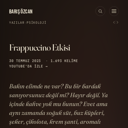
BARIŞ ÖZCAN
‹
›
YAZILAR
›
PSIKOLOJI
Frappuccino Etkisi
30 TEMMUZ 2023
·
1.693 KELIME
YOUTUBE'DA IZLE →
Bakın elimde ne var? Bu bir bardak
sanıyorsunuz değil mi? Hayır değil. Ya
içinde kahve yok mu bunun? Evet ama
aynı zamanda soğuk süt, buz küpleri,
şeker, çikolota, krem şanti, aromalı