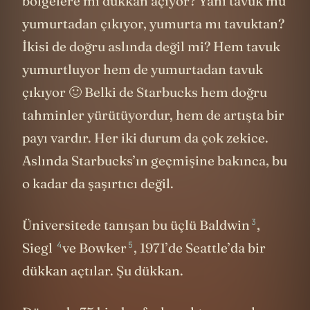
bölgelere mi dükkan açıyor? Yani tavuk mu
yumurtadan çıkıyor, yumurta mı tavuktan?
İkisi de doğru aslında değil mi? Hem tavuk
yumurtluyor hem de yumurtadan tavuk
çıkıyor 🙂 Belki de Starbucks hem doğru
tahminler yürütüyordur, hem de artışta bir
payı vardır. Her iki durum da çok zekice.
Aslında Starbucks’ın geçmişine bakınca, bu
o kadar da şaşırtıcı değil.
3
Üniversitede tanışan bu üçlü
Baldwin
,
4
5
Siegl
ve
Bowker
, 1971’de Seattle’da bir
dükkan açtılar. Şu dükkan.