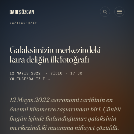
BARIŞ ÖZCAN
YAZILAR
›
UZAY
Galaksimizin merkezindeki
kara deliğin ilk fotoğrafı
12 MAYIS 2022
·
VIDEO
·
17 DK
YOUTUBE'DA IZLE →
12 Mayıs 2022 astronomi tarihinin en
önemli kilometre taşlarından biri. Çünkü
bugün içinde bulunduğumuz galaksinin
merkezindeki muamma nihayet çözüldü.