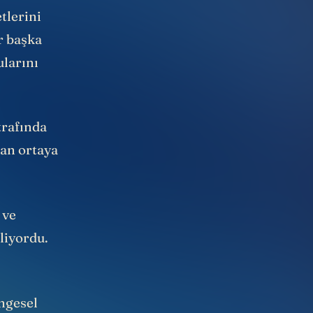
a’daki Max
tlerini
r başka
ularını
trafında
an ortaya
 ve
liyordu.