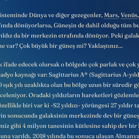
 galaksi merkezi adı veriliyor.
sisteminde Dünya ve diğer gezegenler,
Mars
,
Venüs
fında dönüyorlarsa, Güneşin de dahil olduğu tüm bu
ıldız da bir merkezin etrafında dönüyor. Peki galak
e var? Çok büyük bir güneş mi? Yaklaştınız...
 ifade edecek olursak o bölgede çok parlak ve çok 
dyo kaynağı var: Sagittarius A* (Sagittarius A-yıld
ışık yılı uzaklıkta olan bu bölge uzun bir süredir g
celeniyor. Oradaki yıldızların hareketleri gözlemle
zellikle biri var ki -S2 yıldızı- yörüngesi 27 yıldır t
in sonucunda galaksinin merkezinde dev bir güneş
iz gibi 4 milyon tanesinin kütlesine sahip dev bir