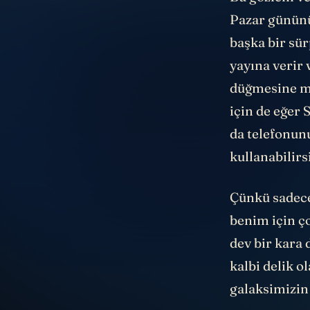
Bu gözlem ve 
Pazar gününü
başka bir sü
yayına verir 
düğmesine mi
için de eğer 
da telefonunu
kullanabilirs
Çünkü sadece
benim için ç
dev bir kara 
kalbi delik ol
galaksimizin 