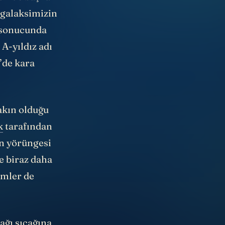
esinde başka
r galaksimizin
n sonucunda
 A-yıldız adı
8’de kara
akın olduğu
k
tarafından
en yörüngesi
ve biraz daha
imler de