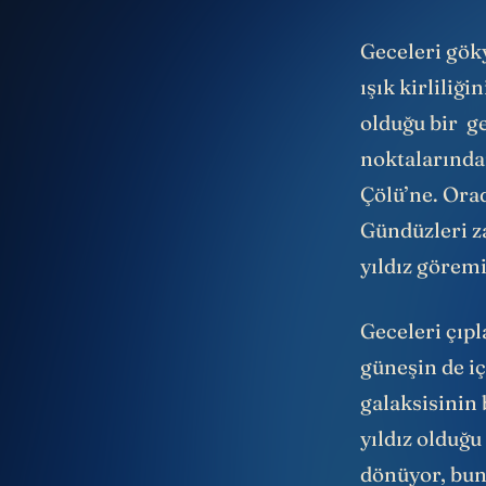
Geceleri gök
ışık kirliliğ
olduğu bir g
noktalarından
Çölü’ne. Ora
Gündüzleri 
yıldız görem
Geceleri çıpl
güneşin de i
galaksisinin 
yıldız olduğu