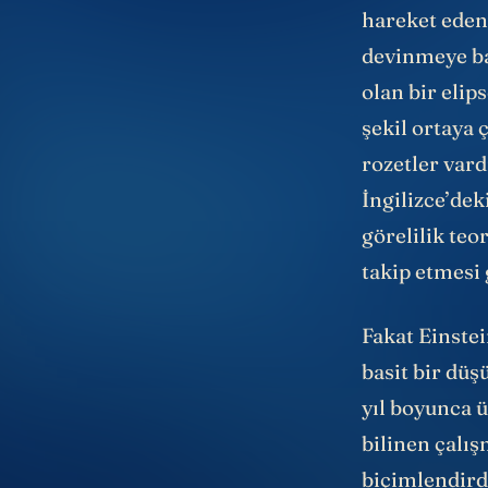
Oysa genel
g
hareket eden
devinmeye ba
olan bir elip
şekil ortaya 
rozetler vard
İngilizce’dek
görelilik teo
takip etmesi 
Fakat Einstei
basit bir dü
yıl boyunca 
bilinen çalı