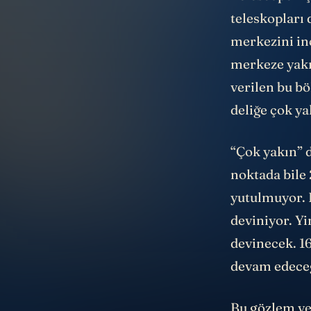
Telescope - 
teleskopları 
merkezini in
merkeze yakın
verilen bu bö
deliğe çok ya
“Çok yakın” 
noktada bile
yutulmuyor. 
deviniyor. Yi
devinecek. 1
devam edeceğ