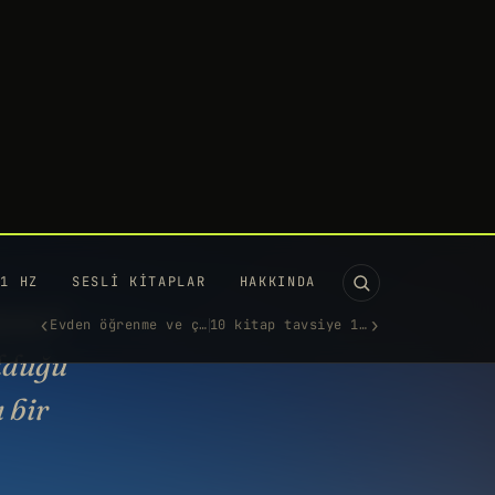
11 HZ
SESLI KITAPLAR
HAKKINDA
‹
›
Evden öğrenme ve çalışmayı ko…
10 kitap tavsiye 10.000 kitap…
alaksimizin merkezindeki
ra deliğin etrafında dans
en bir yıldız bulundu
 NISAN 2020
·
801 KELIME
UTUBE'DA IZLE →
ürüz?
olduğu
 bir