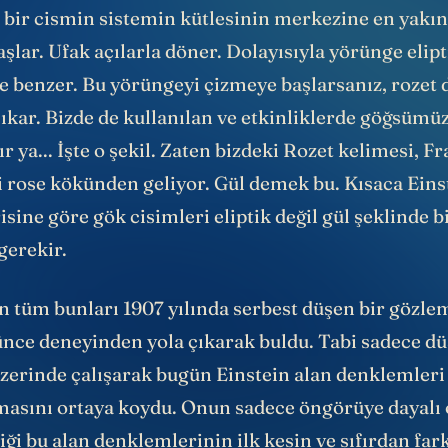
örelilikte
herhangi bir yörüngenin apsisi yani yörü
 bir cismin sistemin kütlesinin merkezine en yakın
şlar. Ufak açılarla döner. Dolayısıyla yörünge elip
se benzer. Bu yörüngeyi çizmeye başlarsanız, rozet 
çıkar. Bizde de kullanılan ve etkinliklerde göğsümü
ır ya... İşte o şekil. Zaten bizdeki Rozet kelimesi, F
i rose kökünden geliyor. Gül demek bu. Kısaca Eins
risine göre gök cisimleri eliptik değil gül şeklinde 
gerekir.
n tüm bunları 1907 yılında serbest düşen bir gözlem
şünce deneyinden yola çıkarak buldu. Tabi sadece d
üzerinde çalışarak bugün Einstein alan denklemleri
şmasını ortaya koydu. Onun sadece öngörüye dayalı 