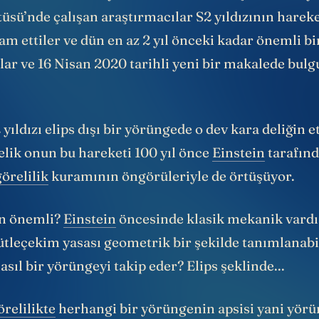
una varıldı. 2018 yılında bu sonuca ulaşan Almany
üsü’nde çalışan araştırmacılar S2 yıldızının hareke
m ettiler ve dün en az 2 yıl önceki kadar önemli bi
lar ve 16 Nisan 2020 tarihli yeni bir makalede bulg
.
yıldızı elips dışı bir yörüngede o dev kara deliğin e
elik onun bu hareketi 100 yıl önce
Einstein
tarafınd
görelilik
kuramının öngörüleriyle de örtüşüyor.
en önemli?
Einstein
öncesinde klasik mekanik vardı
ütleçekim yasası geometrik bir şekilde tanımlanabi
sıl bir yörüngeyi takip eder? Elips şeklinde...