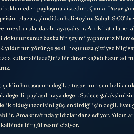
sonucu benim çok ilgimi çektiği için sizlerle de sıc
 beklemeden paylaşmak istedim. Çünkü Pazar günü
rprizim olacak, şimdiden belirteyim. Sabah 9:00’da
vermez buralarda olmaya çalışın. Artık hatırlatıcı 
 dokunursunuz başka bir şey mi yaparsınız bilem
S2 yıldızının yörünge şekli hoşunuza gittiyse bilgis
zda kullanabileceğiniz bir duvar kağıdı hazırladım
iniz.
 şeklin bu tasarımı değil, o tasarımın sembolik an
ok değerli, paylaşılmaya değer. Sadece galaksimiz
delik olduğu teorisini güçlendirdiği için değil. Evet
abilir. Ama etrafında yıldızlar dans ediyor. Yıldızlar
kalbinde bir gül resmi çiziyor.