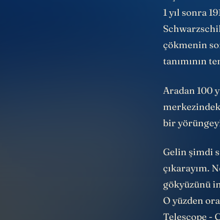
biçimlendirdi
1 yıl sonra 1
Schwarzschil
çökmenin son
tanımının te
Aradan 100 y
merkezindeki 
bir yörüngeyi 
Gelin şimdi s
çıkarayım. N
gökyüzünü inc
O yüzden orad