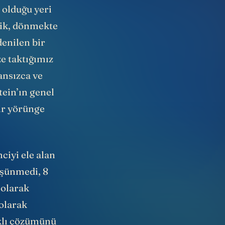
ngesel
 olduğu yeri
tik, dönmekte
denilen bir
ze taktığımız
ransızca ve
tein’ın genel
bir yörünge
ciyi ele alan
üşünmedi, 8
 olarak
olarak