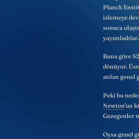
olduğu sonuc
Planck Enstit
izlemeye deva
sonuca ulaştı
yayımladılar
Buna göre S2 
dönüyor. Üst
atılan genel
Peki bu ned
Newton
'un k
Gezegenler na