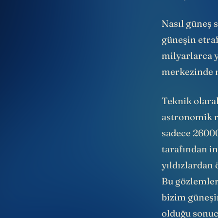
dönüyor, buna
Nasıl güneş 
güneşin etra
milyarlarca y
merkezinde n
Teknik olarak
astronomik ra
sadece 26000 
tarafından in
yıldızlardan ö
Bu gözlemler
bizim güneşim