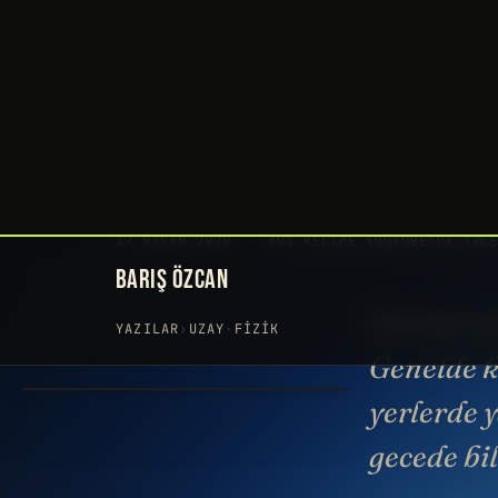
BARIŞ ÖZCAN
YAZILAR
›
UZAY
·
FIZIK
Geceleri 
Genelde ke
yerlerde 
gecede bil