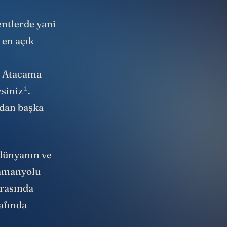
entlerde yani
 en açık
ki Atacama
1
zsiniz
.
ndan başka
 dünyanın ve
samanyolu
arasında
rafında