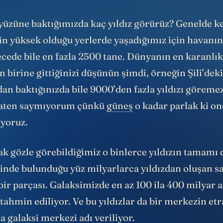
yüzüne baktığımızda kaç yıldız görürüz? Genelde k
inin yüksek olduğu yerlerde yaşadığımız için havanın
ecede bile en fazla 2500 tane. Dünyanın en karanlık
 birine gittiğinizi düşünün şimdi, örneğin Şili’de
dan baktığınızda bile
9000’den fazla yıldızı göreme
zaten saymıyorum çünkü
güneş
o kadar parlak ki o
iyoruz.
ak gözle görebildiğimiz o binlerce yıldızın tamamı
çinde bulunduğu yüz milyarlarca yıldızdan oluşan 
bir parçası. Galaksimizde en az 100 ila 400 milyar 
 tahmin ediliyor. Ve bu yıldızlar da bir merkezin et