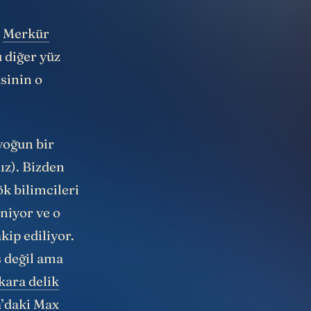
,
Merkür
 diğer yüz
sinin o
yoğun bir
ız). Bizden
ök bilimcileri
niyor ve o
akip ediliyor.
 değil ama
kara delik