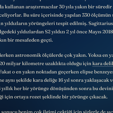
Çok Büyük Teleskop” adı verilen bu araçları ve önc
da kullanan araştırmacılar 30 yıla yakın bir süredi
celiyorlar. Bu süre içerisinde yapılan 330 ölçümü
 yıldızların yörüngeleri tespit edilmiş. Sagittarius
lgedeki yıldızlardan S2 yıldızı 2 yıl önce Mayıs 201
kın bir mesafeden geçti.
derken astronomik ölçülerde çok yakın. Yoksa en y
 20 milyar kilometre uzaklıkta olduğu için
kara deli
Fakat o en yakın noktadan geçerken elipse benzey
ne aynı şekilde kara deliğe 16 yıl sonra yaklaşacak 
6 yıllık her bir yörünge dönüşünden sonra bu devin
i için ortaya rozet şeklinde bir yörünge çıkacak.