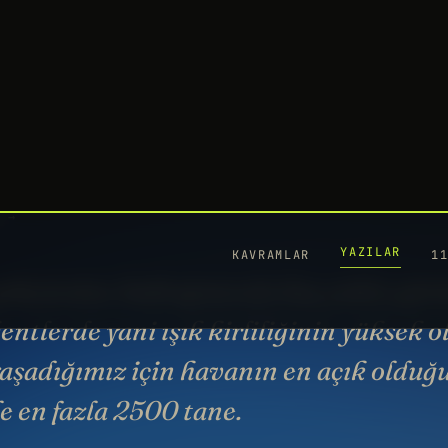
YAZILAR
KAVRAMLAR
1
G
ka
ed
17
YO
gökyüzüne baktığımızda kaç yıldız gör
ntlerde yani ışık kirliliğinin yüksek 
yaşadığımız için havanın en açık olduğu
e en fazla 2500 tane.