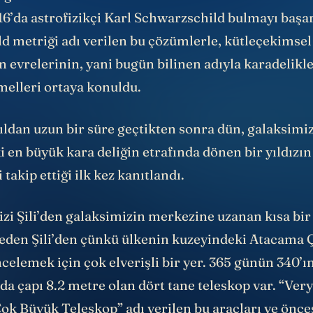
ği bu alan denklemlerinin ilk kesin ve sıfırdan fa
916’da astrofizikçi Karl Schwarzschild bulmayı başar
d metriği adı verilen bu çözümlerle, kütleçekimsel
 evrelerinin, yani bugün bilinen adıyla karadelikl
melleri ortaya konuldu.
ıldan uzun bir süre geçtikten sonra dün, galaksimi
en büyük kara deliğin etrafında dönen bir yıldızın
takip ettiği ilk kez kanıtlandı.
izi Şili’den galaksimizin merkezine uzanan kısa bir
eden Şili’den çünkü ülkenin kuzeyindeki Atacama 
elemek için çok elverişli bir yer. 365 günün 340’ı
a çapı 8.2 metre olan dört tane teleskop var. “Ver