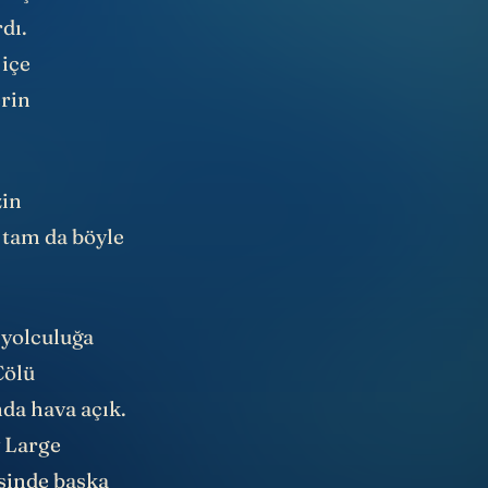
rklı çözümünü
dı.
 içe
erin
zin
 tam da böyle
 yolculuğa
Çölü
nda hava açık.
y Large