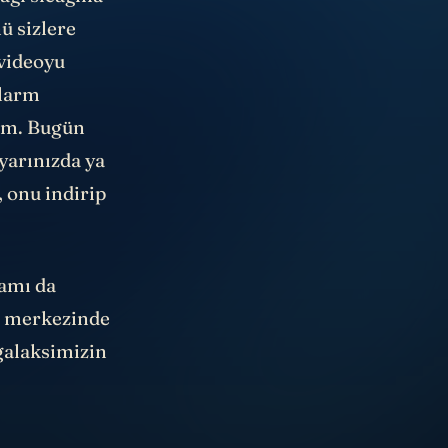
ağı sıcağına
 sizlere
 videoyu
alarm
em. Bugün
ayarınızda ya
, onu indirip
lamı da
in merkezinde
 galaksimizin