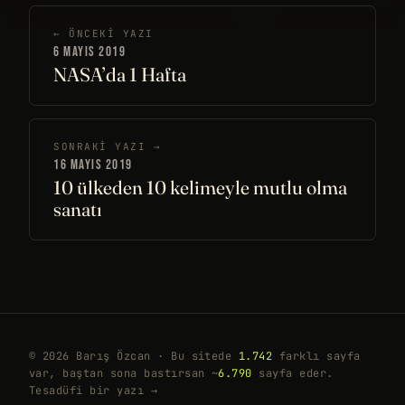
← ÖNCEKI YAZI
6 MAYIS 2019
NASA’da 1 Hafta
SONRAKI YAZI →
16 MAYIS 2019
10 ülkeden 10 kelimeyle mutlu olma
sanatı
© 2026 Barış Özcan · Bu sitede
1.742
farklı sayfa
var, baştan sona bastırsan ~
6.790
sayfa eder.
Tesadüfi bir yazı →