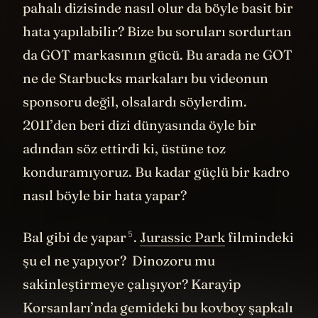
pahalı dizisinde nasıl olur da böyle basit bir
hata yapılabilir? Bize bu soruları sordurtan
da GOT markasının gücü. Bu arada ne GOT
ne de Starbucks markaları bu videonun
sponsoru değil, olsalardı söylerdim.
2011’den beri dizi dünyasında öyle bir
adından söz ettirdi ki, üstüne toz
konduramıyoruz. Bu kadar güçlü bir kadro
nasıl böyle bir hata yapar?
5
Bal gibi de
yapar
.
Jurassic Park
filmindeki
şu el ne yapıyor? Dinozoru mu
sakinleştirmeye çalışıyor? Karayip
Korsanları’nda gemideki bu kovboy şapkalı