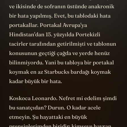
ve ikisinde de sofranın üstünde anakronik
bir hata yapılmış. Evet, bu tablodaki hata
portakallar. Portakal Avrupa'ya
Hindistan'dan 15. yüzyılda Portekizli
tacirler tarafından getirilmişti ve tablonun
konusunun geçtiği çağda ve yerde henüz
bilinmiyordu. Yani bu tabloya bir portakal
koymak en az Starbucks bardağı koymak
kadar büyük bir hata.
Koskoca Leonardo. Nefret mi edelim şimdi
bu sanatçıdan? Durun. O kadar acele
etmeyin. Şu hayattaki en büyük
prensiplerimden biridir: kimseye hayran