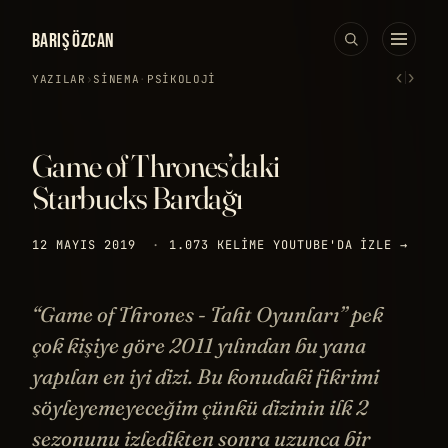
BARIŞ ÖZCAN
‹
›
YAZILAR
›
SINEMA
·
PSIKOLOJI
Game of Thrones’daki
Starbucks Bardağı
12 MAYIS 2019
·
1.073 KELIME
YOUTUBE'DA IZLE →
“Game of Thrones - Taht Oyunları” pek
çok kişiye göre 2011 yılından bu yana
yapılan en iyi dizi. Bu konudaki fikrimi
söyleyemeyeceğim çünkü dizinin ilk 2
sezonunu izledikten sonra uzunca bir