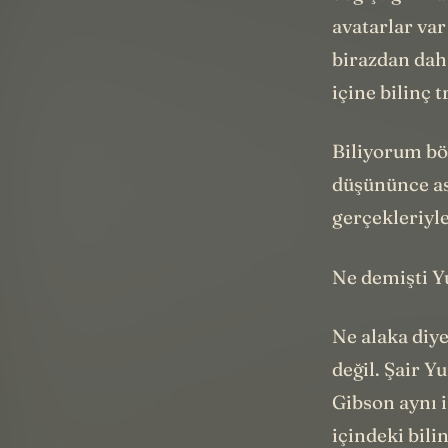
değiştiğini f
avatarlar var
birazdan dah
içine bilinç 
Biliyorum böy
düşününce a
gerçekleriyl
Ne demişti 
Ne alaka diye
değil. Şair Y
Gibson aynı i