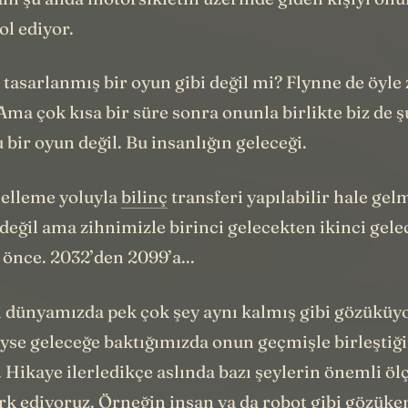
ani şu anda motorsikletin üzerinde giden kişiyi onu
ol ediyor.
 tasarlanmış bir oyun gibi değil mi? Flynne de öyle
Ama çok kısa bir süre sonra onunla birlikte biz de ş
 bir oyun değil. Bu insanlığın geleceği.
elleme yoluyla
bilinç
transferi yapılabilir hale gelm
değil ama zihnimizle birinci gelecekten ikinci gele
 önce. 2032’den 2099’a...
ki dünyamızda pek çok şey aynı kalmış gibi gözüküyo
yse geleceğe baktığımızda onun geçmişle birleştiği
 Hikaye ilerledikçe aslında bazı şeylerin önemli öl