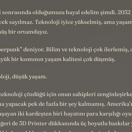
l sonrasında olduğumuzu hayal edelim şimdi. 2032 
cek sayılmaz. Teknoloji iyice yükselmiş, ama yaşam
müş bir ortamdayız.
berpunk” deniyor. Bilim ve teknoloji çok ilerlemiş,
üyük bir kısmının yaşam kalitesi çok düşmüş.
loji, düşük yaşam.
teknoloji çözdüğü için onun sahipleri zenginleşirk
na yapacak pek de fazla bir şey kalmamış. Amerika’n
şayan iki kardeşten biri hayatını para karşılığı o
iğeri de 3D Printer dükkanında üç boyutlu baskılar