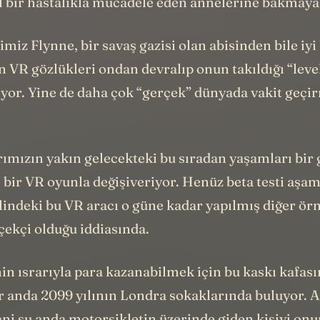
 bir hastalıkla mücadele eden annelerine bakmaya 
miz Flynne, bir savaş gazisi olan abisinden bile iyi
VR gözlükleri ondan devralıp onun takıldığı “level
iyor. Yine de daha çok “gerçek” dünyada vakit geçi
mızın yakın gelecekteki bu sıradan yaşamları bir
 bir VR oyunla değişiveriyor. Henüz beta testi aşa
indeki bu VR aracı o güne kadar yapılmış diğer ör
çekçi olduğu iddiasında.
in ısrarıyla para kazanabilmek için bu kaskı kafası
ir anda 2099 yılının Londra sokaklarında buluyor. 