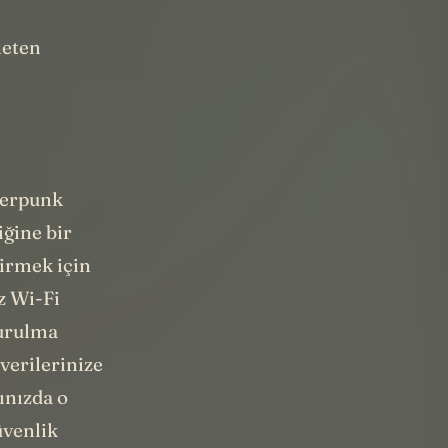
neten
berpunk
iğine bir
girmek için
z Wi-Fi
turulma
 verilerinize
ınızda o
üvenlik