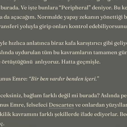
ark ediyoruz. Örneğin insan ya da robot gibi gözük
 burada. Ve işte bunlara “Peripheral” deniyor. Bu k
a da açacağım. Normalde yapay zekanın yönettiği b
transferi yoluyla girip onları kontrol edebiliyorsunu
le hızlıca anlatınca biraz kafa karıştırıcı gibi geli
slında uydurulan tüm bu kavramların tamamen g
e örtüştüğünü anlıyoruz. Hatta geçmişle.
Yunus Emre:
“Bir ben vardır benden içeri.”
ceksiniz, bağlam farklı değil mi burada? Aslında pe
unus Emre, felsefeci
Descartes
ve onlardan yüzyılla
kilik kavramını farklı şekillerde ifade ediyorlar. B