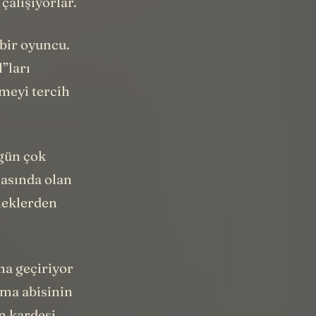
çalışıyorlar.
 bir oyuncu.
”ları
rmeyi tercih
 gün çok
masında olan
neklerden
na geçiriyor
Ama abisinin