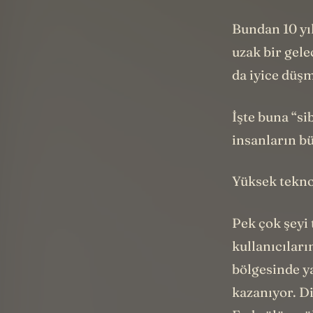
Bundan 10 yı
uzak bir gele
da iyice düş
İşte buna “si
insanların b
Yüksek tekno
Pek çok şeyi 
kullanıcıları
bölgesinde ya
kazanıyor. D