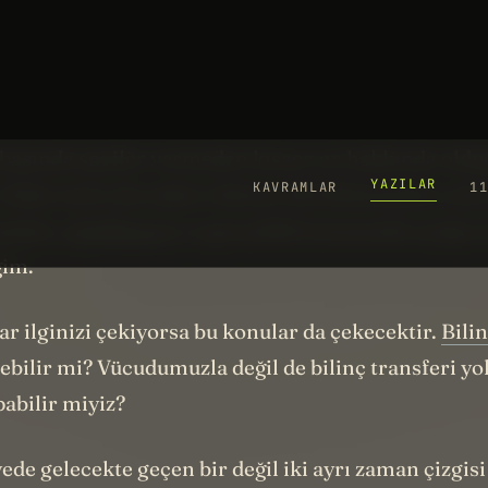
 en karizmatik yönetmenlerinden Christopher No
a da önemlisi dizinin “showrunner”ı Scott Smith tec
ağlam kadro projeyi 4 yıldır geliştiriyor. Çok iddial
yız.
başında spoiler vermeden kısaca ne hakkında old
 Daha sonra da sadece dizinin ilk bölümünden yola
unları,
simülasyon
ve gerçeklik konusunda açtığı t
ğim.
ar ilginizi çekiyorsa bu konular da çekecektir.
Bili
ebilir mi? Vücudumuzla değil de bilinç transferi y
pabilir miyiz?
ede gelecekte geçen bir değil iki ayrı zaman çizgisi