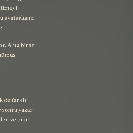
en cyborg
elimeyi
u avatarların
z.
yor. Ama biraz
ünümüz
k de farklı
r sonra yazar
eden ve onun