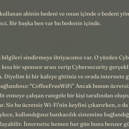
nç.
 kullanan abinin bedeni ve onun içinde o bedeni yö
nci. Bir başka ben var bu bedenin içinde.
 bilgileri sindirmeye ihtiyacımız var. O yüzden Cy
kısa bir sponsor arası verip Cybersecurity gerçekl
. Diyelim ki bir kafeye gittiniz ve orada internete 
 bağlandınız: “CoffeeFreeWiFi” Ancak bunun ücretsi
lit etmeye çalışan rastgele bir kişi tarafından oluş
ar. Siz bu ücretsiz Wi-Fi'nin keyfini çıkarırken, o da
öylece, kullandığınız bankacılık sistemine bağlandığ
alayabilir. İnternette hemen her gün buna benzer g