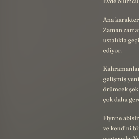
Evde ölümcül
Ana karakteri
Zaman zaman 
ustalıkla geç
ediyor.
Kahramanları
gelişmiş yeni
örümcek şekl
çok daha ger
Flynne abisin
ve kendini b