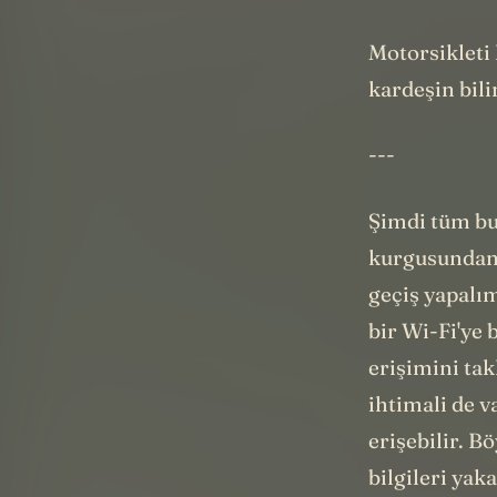
içindeki bili
Motorsikleti
kardeşin bili
---
Şimdi tüm bu
kurgusundan 
geçiş yapalım
bir Wi-Fi'ye
erişimini tak
ihtimali de v
erişebilir. B
bilgileri yak