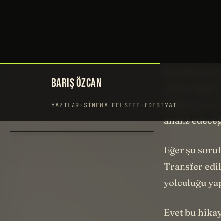
Hollywood’un
kardeşi. Dah
yazar ve bu s
karşı karşıya
Bu videonun 
anlatacağım.
bilgisayar oy
analiz edece
Eğer şu sorul
Transfer edil
yolculuğu ya
Evet bu hikay