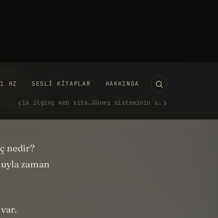
lan’ın
rübeli bir
ı bir yapımla
uğunu
 çıkarak
artışmaları
nç
nedir?
oluyla zaman
 var.