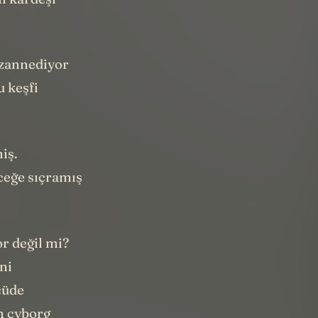
n kardeşi
 zannediyor
u keşfi
iş.
ceğe sıçramış
r değil mi?
ni
çüde