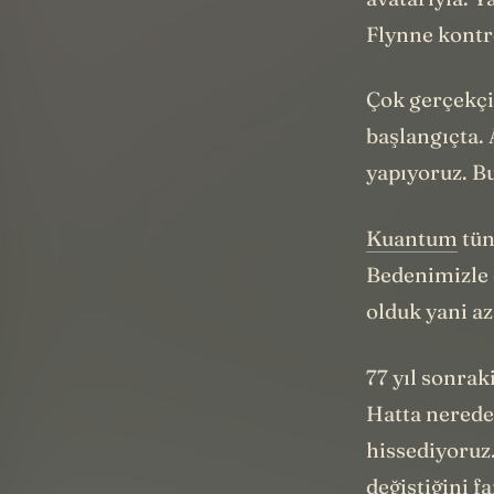
avatarıyla. Y
Flynne kontr
Çok gerçekçi
başlangıçta. 
yapıyoruz. Bu
Kuantum
tün
Bedenimizle 
olduk yani az
77 yıl sonra
Hatta nerede
hissediyoruz.