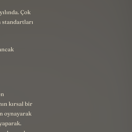
yılında. Çok
 standartları
 ancak
en
ın kırsal bir
yun oynayarak
 yaparak.