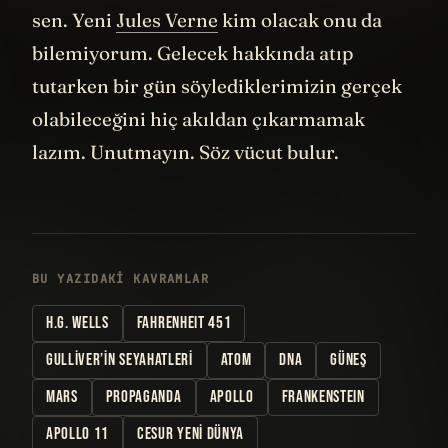
sen. Yeni
Jules Verne
kim olacak onu da
bilemiyorum. Gelecek hakkında atıp
tutarken bir gün söylediklerimizin gerçek
olabileceğini hiç akıldan çıkarmamak
lazım. Unutmayın. Söz vücut bulur.
BU YAZIDAKI KAVRAMLAR
H.G. WELLS
FAHRENHEIT 451
GULLIVER’IN SEYAHATLERI
ATOM
DNA
GÜNEŞ
MARS
PROPAGANDA
APOLLO
FRANKENSTEIN
APOLLO 11
CESUR YENI DÜNYA