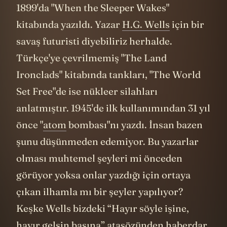
1899'da "When the Sleeper Wakes"
kitabında yazıldı. Yazar
H.G. Wells
için bir
savaş futuristi diyebiliriz herhalde.
Türkçe'ye çevrilmemiş "The Land
Ironclads" kitabında tankları, "The World
Set Free"de ise nükleer silahları
anlatmıştır. 1945'de ilk kullanımından 31 yıl
önce "
atom
bombası"nı yazdı. İnsan bazen
şunu düşünmeden edemiyor. Bu yazarlar
olması muhtemel şeyleri mi önceden
görüyor yoksa onlar yazdığı için ortaya
çıkan ilhamla mı bir şeyler yapılıyor?
Keşke Wells bizdeki “Hayır söyle işine,
hayır gelsin başına” atasözünden haberdar