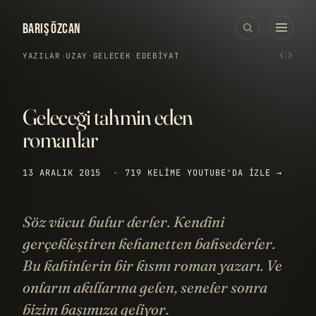
BARIŞ ÖZCAN
‹
›
YAZILAR
›
UZAY
·
GELECEK
·
EDEBIYAT
Geleceği tahmin eden
romanlar
13 ARALIK 2015
·
719 KELIME
YOUTUBE'DA IZLE →
Söz vücut bulur derler. Kendini
gerçekleştiren kehanetten bahsederler.
Bu kahinlerin bir kısmı roman yazarı. Ve
onların akıllarına gelen, seneler sonra
bizim başımıza geliyor.