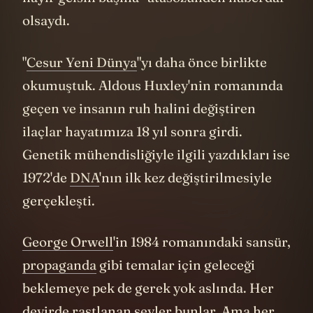
olsaydı.
"
Cesur Yeni Dünya
"yı daha önce birlikte
okumuştuk. Aldous Huxley'nin romanında
geçen ve insanın ruh halini değiştiren
ilaçlar hayatımıza 18 yıl sonra girdi.
Genetik mühendisliğiyle ilgili yazdıkları ise
1972'de
DNA
'nın ilk kez değiştirilmesiyle
gerçekleşti.
George Orwell
'in 1984 romanındaki sansür,
propaganda
gibi temalar için geleceği
beklemeye pek de gerek yok aslında. Her
devirde rastlanan şeyler bunlar. Ama her