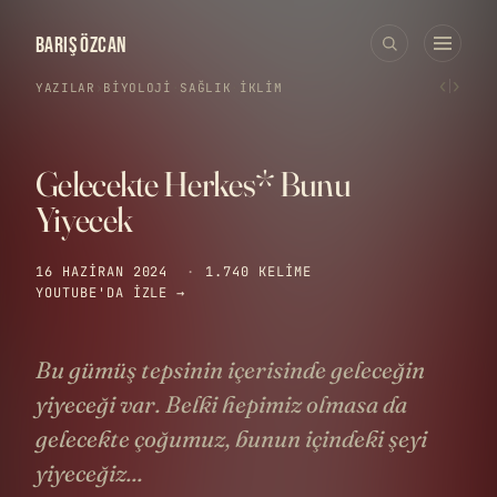
BARIŞ ÖZCAN
‹
›
YAZILAR
›
BIYOLOJI
·
SAĞLIK
·
İKLIM
Gelecekte Herkes* Bunu
Yiyecek
16 HAZIRAN 2024
·
1.740 KELIME
YOUTUBE'DA IZLE →
Bu gümüş tepsinin içerisinde geleceğin
yiyeceği var. Belki hepimiz olmasa da
gelecekte çoğumuz, bunun içindeki şeyi
yiyeceğiz...