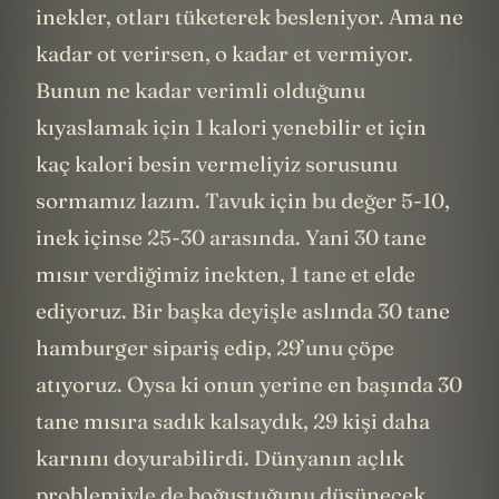
inekler, otları tüketerek besleniyor. Ama ne
kadar ot verirsen, o kadar et vermiyor.
Bunun ne kadar verimli olduğunu
kıyaslamak için 1 kalori yenebilir et için
kaç kalori besin vermeliyiz sorusunu
sormamız lazım. Tavuk için bu değer 5-10,
inek içinse 25-30 arasında. Yani 30 tane
mısır verdiğimiz inekten, 1 tane et elde
ediyoruz. Bir başka deyişle aslında 30 tane
hamburger sipariş edip, 29’unu çöpe
atıyoruz. Oysa ki onun yerine en başında 30
tane mısıra sadık kalsaydık, 29 kişi daha
karnını doyurabilirdi. Dünyanın açlık
problemiyle de boğuştuğunu düşünecek