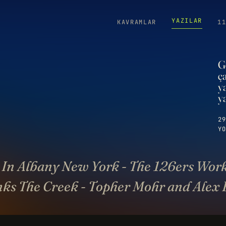
YAZILAR
KAVRAMLAR
1
Ge
ç
y
y
29
YO
 In Albany New York - The 126ers Worki
nks The Creek - Topher Mohr and Alex 