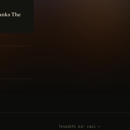
Punks The
Tesadüfi bir yazı →