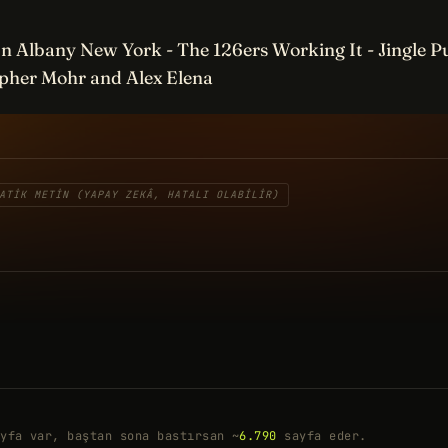
In Albany New York - The 126ers Working It - Jingle 
opher Mohr and Alex Elena
ATIK METIN (YAPAY ZEKÂ, HATALI OLABILIR)
yfa var, baştan sona bastırsan ~
6.790
sayfa eder.