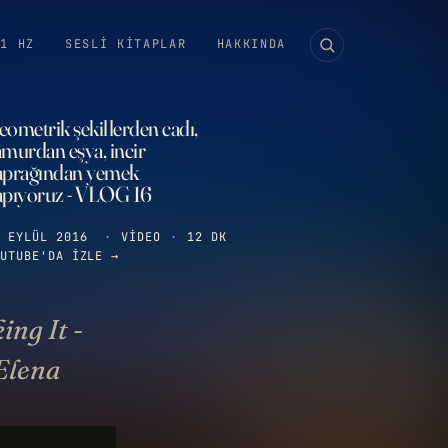
11 HZ
SESLI KITAPLAR
HAKKINDA
ometrik şekillerden cadı,
amurdan eşya, incir
aprağından yemek
apıyoruz - VLOG 16
 EYLÜL 2016
·
VIDEO
·
12 DK
UTUBE'DA IZLE →
ng It -
Elena