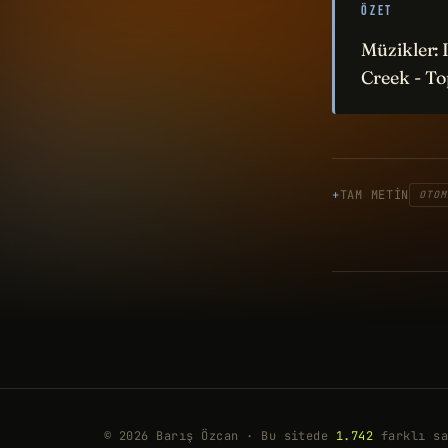
ÖZET
Müzikler: 
Creek - T
TAM METIN
OTOM
© 2026 Barış Özcan · Bu sitede
1.742
farklı sa