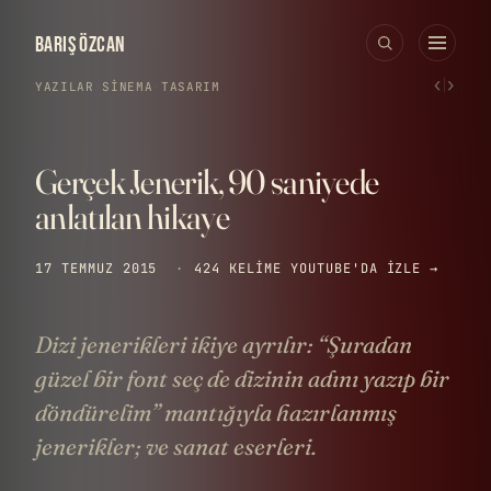
BARIŞ ÖZCAN
‹
›
YAZILAR
›
SINEMA
·
TASARIM
Gerçek Jenerik, 90 saniyede
anlatılan hikaye
17 TEMMUZ 2015
·
424 KELIME
YOUTUBE'DA IZLE →
Dizi jenerikleri ikiye ayrılır: “Şuradan
güzel bir font seç de dizinin adını yazıp bir
döndürelim” mantığıyla hazırlanmış
jenerikler; ve sanat eserleri.