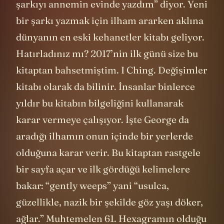
şarkıyı annemin evinde yazdım” diyor. Yeni
bir şarkı yazmak için ilham ararken aklına
dünyanın en eski kehanetler kitabı geliyor.
Hatırladınız mı? 2017’nin ilk günü size bu
kitaptan bahsetmiştim. I Ching. Değişimler
kitabı olarak da bilinir. İnsanlar binlerce
yıldır bu kitabın bilgeliğini kullanarak
karar vermeye çalışıyor. İşte George da
aradığı ilhamın onun içinde bir yerlerde
olduğuna karar verir. Bu kitaptan rastgele
bir sayfa açar ve ilk gördüğü kelimelere
bakar: “gently weeps” yani “usulca,
güzellikle, nazik bir şekilde göz yaşı döker,
ağlar.” Muhtemelen 61. Hexagramın olduğu