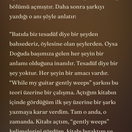
bölümü açmıştır. Daha sonra şarkıyı
yazdığı o anı şöyle anlatır:
“Batıda biz tesadüf diye bir şeyden
bahsederiz, öylesine olan şeylerden. Oysa
Doğuda başımıza gelen her şeyin bir
anlamı olduğuna inanılır. Tesadüf diye bir
şey yoktur. Her şeyin bir amacı vardır.
“While my guitar gently weeps” şarkısı bu
teori üzerine bir çalışma. Açtığım kitabın
içinde gördüğüm ilk şey üzerine bir şarkı
yazmaya karar verdim. Tam o anda, o
zamanda. Kitabı açtım, “gently weeps”
kelimelerini gördüm, kitabı bıraktım ve