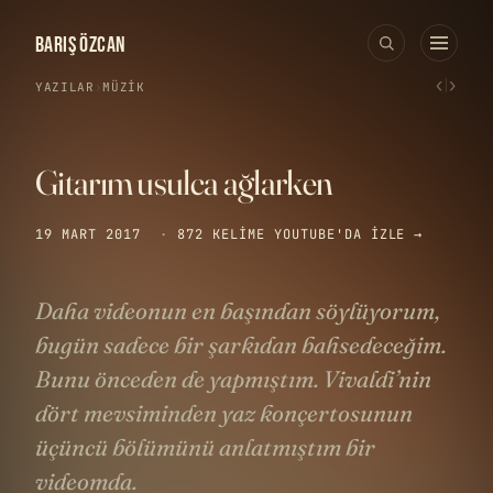
BARIŞ ÖZCAN
‹
›
YAZILAR
›
MÜZIK
Gitarım usulca ağlarken
19 MART 2017
·
872 KELIME
YOUTUBE'DA IZLE →
Daha videonun en başından söylüyorum,
bugün sadece bir şarkıdan bahsedeceğim.
Bunu önceden de yapmıştım. Vivaldi’nin
dört mevsiminden yaz konçertosunun
üçüncü bölümünü anlatmıştım bir
videomda.