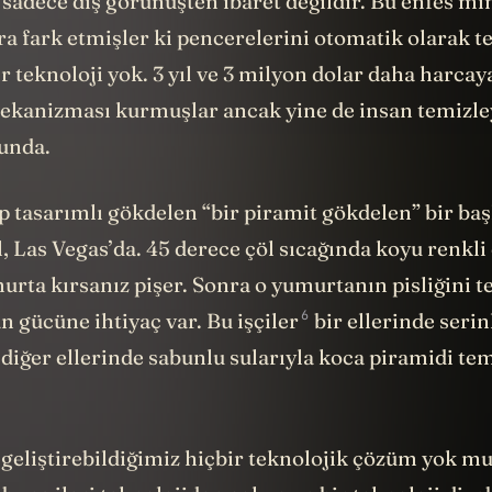
sadece dış görünüşten ibaret değildir. Bu enfes mi
nra fark etmişler ki pencerelerini otomatik olarak 
bir teknoloji yok. 3 yıl ve 3 milyon dolar daha harcay
kanizması kurmuşlar ancak yine de insan temizley
unda.
p tasarımlı gökdelen “bir piramit gökdelen” bir baş
l, Las Vegas’da. 45 derece çöl sıcağında koyu renkl
urta kırsanız pişer. Sonra o yumurtanın pisliğini 
6
an gücüne ihtiyaç var.
Bu işçiler
bir ellerinde seri
 diğer ellerinde sabunlu sularıyla koca piramidi t
 geliştirebildiğimiz hiçbir teknolojik çözüm yok m