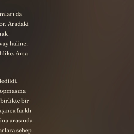
amları da
or. Aradaki
mak
vay haline.
ehlike. Ama
edildi.
 kopmasına
birlikte bir
aşınca farklı
bina arasında