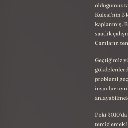
Bir çölün ke
olduğumuz tas
Kulesi’nin 3 
kaplanmış. B
saatlik çalı
Camların tem
Geçtiğimiz y
gökdelenlerd
problemi geç
insanlar temi
anlayabilmek 
Peki 2010’da