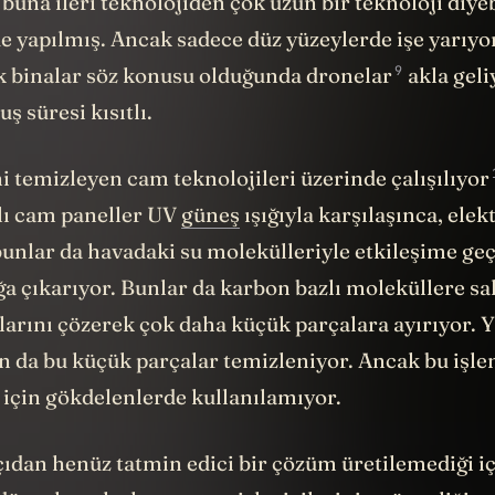
buna ileri teknolojiden çok uzun bir teknoloji diyeb
e yapılmış. Ancak sadece düz yüzeylerde işe yarıyo
9
k binalar söz konusu olduğunda
dronelar
akla gel
ş süresi kısıtlı.
i temizleyen cam teknolojileri üzerinde
çalışılıyor
plı cam paneller UV
güneş
ışığıyla karşılaşınca, elek
bunlar da havadaki su molekülleriyle etkileşime geç
ğa çıkarıyor. Bunlar da karbon bazlı moleküllere sa
larını çözerek çok daha küçük parçalara ayırıyor.
n da bu küçük parçalar temizleniyor. Ancak bu işl
 için gökdelenlerde kullanılamıyor.
çıdan henüz tatmin edici bir çözüm üretilemediği i