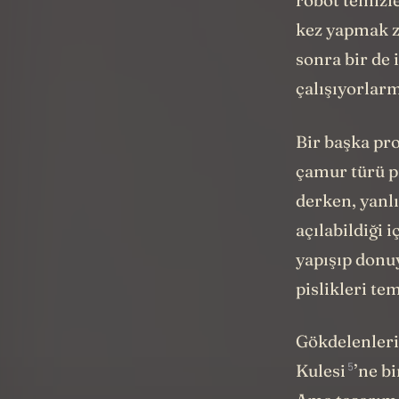
robot temizl
kez yapmak z
sonra bir de 
çalışıyorlarm
Bir başka pro
çamur türü pis
derken, yanl
açılabildiği 
yapışıp donuy
pislikleri te
Gökdelenleri
5
Kulesi
’ne b