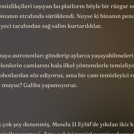
3
len
venturi etkisi
saatteki hızı 50 km’ye varan rüzg
temizlikçileri taşıyan bu platform böyle bir rüzgar 
binanın etrafında sürüklendi. Neyse ki binanın pen
aiyeci tarafından sağ salim kurtarıldılar.
zaya astronotları gönderip aylarca yaşayabilmeleri
enlerin camlarını hala ilkel yöntemlerle temizliy
obotlardan söz ediyoruz, ama bir cam temizleyici r
 muyuz? Galiba yapamıyoruz.
çok şey denenmiş. Mesela 11 Eylül’de yıkılan ikiz 