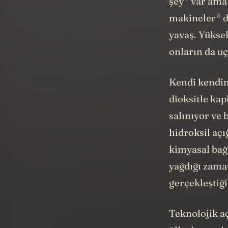
7
şey
var ama 
8
makineler
d
yavaş. Yükse
onların da uçu
Kendi kendin
dioksitle ka
salınıyor ve 
hidroksil açı
kimyasal bağ
yağdığı zama
gerçekleştiği
Teknolojik a