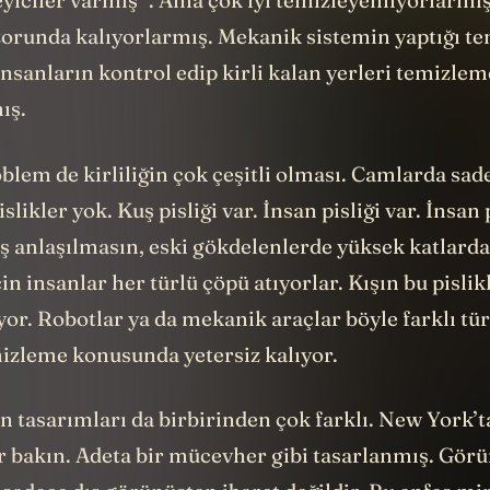
4
eyiciler
varmış
. Ama çok iyi temizleyemiyorlarmış.
orunda kalıyorlarmış. Mekanik sistemin yaptığı te
insanların kontrol edip kirli kalan yerleri temizle
ış.
blem de kirliliğin çok çeşitli olması. Camlarda sad
likler yok. Kuş pisliği var. İnsan pisliği var. İnsan p
ış anlaşılmasın, eski gökdelenlerde yüksek katlard
için insanlar her türlü çöpü atıyorlar. Kışın bu pisli
or. Robotlar ya da mekanik araçlar böyle farklı tü
mizleme konusunda yetersiz kalıyor.
n tasarımları da birbirinden çok farklı. New York’
ir bakın. Adeta bir mücevher gibi tasarlanmış. Gör