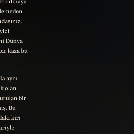
ttırılmaya
izlemeden
ndasınız.
yici
eni Dünya
bir kaza bu
la aynı
ek olan
kurulan bir
ış. Bu
daki kiri
ariyle