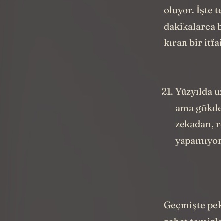
meydana ge
oluyor. İşte 
dakikalarca 
kıran bir itf
Yüzyılda u
ama gökdel
zekadan, r
yapamıyor
Geçmişte pek 