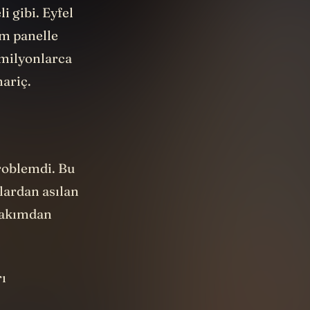
ahip
i gibi. Eyfel
am panelle
 milyonlarca
hariç.
roblemdi. Bu
lardan asılan
 bakımdan
ı