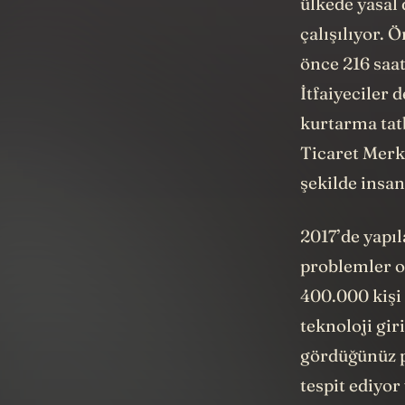
ülkede yasal
çalışılıyor.
önce 216 saat
İtfaiyeciler 
kurtarma tat
Ticaret Merke
şekilde insa
2017’de yapıl
problemler o
400.000 kişi 
teknoloji gi
gördüğünüz
tespit ediyor 