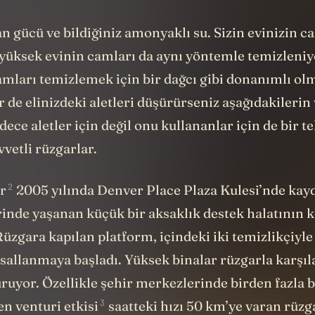
çin nasıl bir yöntem
kullanılıyor
dersiniz?
an gücü ve bildiğiniz amonyaklı su. Sizin evinizin c
yüksek evinin camları da aynı yöntemle temizleniy
camları temizlemek için bir dağcı gibi donanımlı ol
r de elinizdeki aletleri düşürürseniz aşağıdakilerin 
dece aletler için değil onu kullananlar için de bir t
vvetli rüzgarlar.
2
r
2005 yılında Denver Place Plaza Kulesi’nde kayd
rinde yaşanan küçük bir aksaklık destek halatının
üzgara kapılan platform, içindeki iki temizlikçiyle 
 sallanmaya başladı. Yüksek binalar rüzgarla karşıl
uruyor. Özellikle şehir merkezlerinde birden fazla 