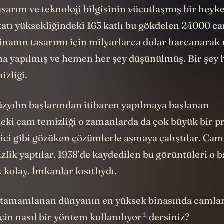
narında yerden 828 metre yükselen bu bina adeta s
arım ve teknoloji bilgisinin vücutlaşmış bir heykel
katı yüksekliğindeki 163 katlı bu gökdelen 24000 c
inanın tasarımı için milyarlarca dolar harcanarak
şma yapılmış ve hemen her şey düşünülmüş. Bir şey 
izliği.
üzyılın başlarından itibaren yapılmaya başlanan
eki cam temizliği o zamanlarda da çok büyük bir p
ici gibi gözüken çözümlerle aşmaya çalıştılar. Cam
zlik yaptılar. 1938’de kaydedilen bu görüntüleri o
kolay. İmkanlar kısıtlıydı.
 tamamlanan dünyanın en yüksek binasında camlar
1