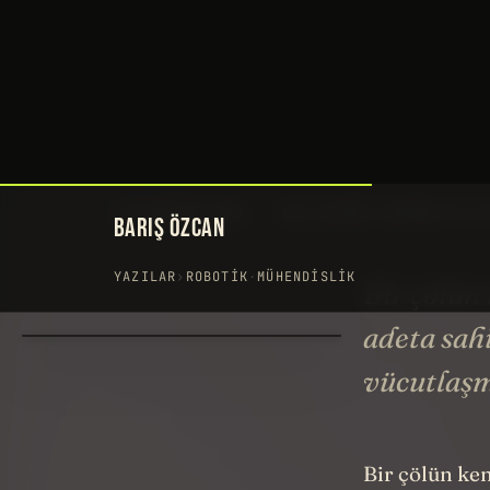
BARIŞ ÖZCAN
YAZILAR
›
ROBOTIK
·
MÜHENDISLIK
Bir çölün
adeta sah
vücutlaşmı