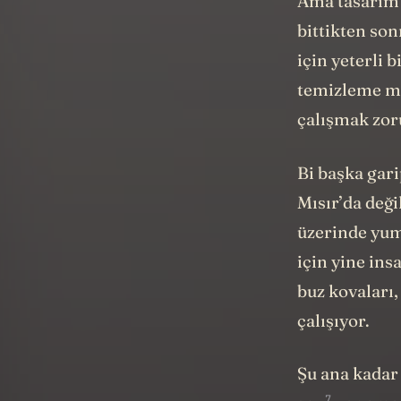
Ama tasarım 
bittikten so
için yeterli 
temizleme me
çalışmak zor
Bi başka gari
Mısır’da deği
üzerinde yum
için yine ins
buz kovaları,
çalışıyor.
Şu ana kadar