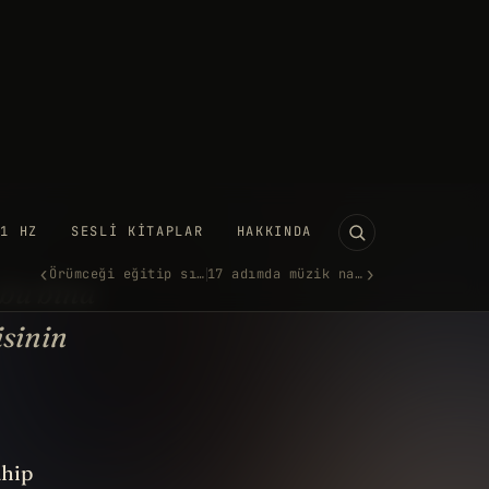
11 HZ
SESLI KITAPLAR
HAKKINDA
‹
›
Örümceği eğitip sıçratabilir…
17 adımda müzik nasıl aktif d…
ökdelen camlarını neden
la insanlar temizliyor?
 HAZIRAN 2018
·
861 KELIME
UTUBE'DA IZLE →
 bu bina
isinin