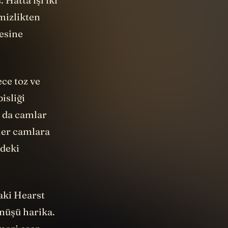
 Hatta işi iki
mizlikten
mesine
ece toz ve
isliği
a da camlar
kler camlara
rdeki
taki
Hearst
ünüşü harika.