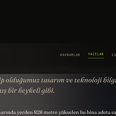
YAZILAR
KAVRAMLAR
1
G
ha
10
YO
 kenarında yerden 828 metre yükselen
ip olduğumuz tasarım ve teknoloji bilg
ş bir heykeli gibi.