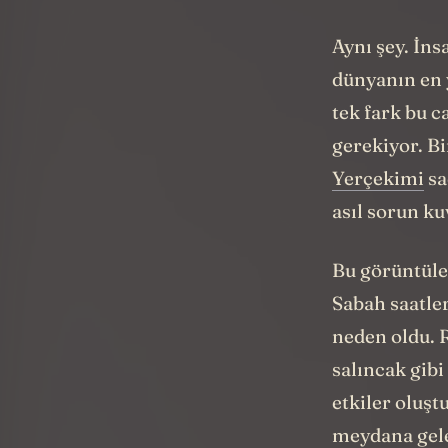
temizlemek i
Aynı şey. İns
dünyanın en 
tek fark bu 
gerekiyor. Bi
Yerçekimi
sa
asıl sorun ku
Bu
görüntüle
Sabah saatle
neden oldu. R
salıncak gibi
etkiler oluşt