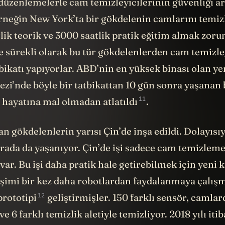
 düzenlemelerle cam temizleyicilerinin güvenliği ar
 Örneğin New York’ta bir gökdelenin camlarını tem
lik teorik ve 3000 saatlik pratik eğitim almak zoru
de sürekli olarak bu tür gökdelenlerden cam temizle
bikatı yapıyorlar. ABD’nin en yüksek binası olan y
zi’nde böyle bir tatbikattan 10 gün sonra yaşanan 
11
n hayatına mal olmadan
atlatıldı
.
an gökdelenlerin yarısı Çin’de inşa edildi. Dolayısıy
rada da yaşanıyor. Çin’de işi sadece cam temizlem
var. Bu işi daha pratik hale getirebilmek için yeni 
rişimi bir kez daha robotlardan faydalanmaya çalışm
12
prototipi
geliştirmişler. 150 farklı sensör, camlar
ve 6 farklı temizlik aletiyle temizliyor. 2018 yılı itib