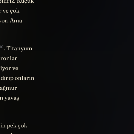
iliriz. Küçük
r ve çok
iyor. Ama
10
. Titanyum
tronlar
iyor ve
ldırıp onların
 Yağmur
em yavaş
çin pek çok