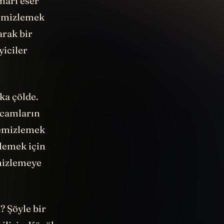
mari eser
temizlemek
arak bir
iciler
ka çölde.
i camların
temizlemek
nlemek için
emizlemeye
u? Şöyle
bir