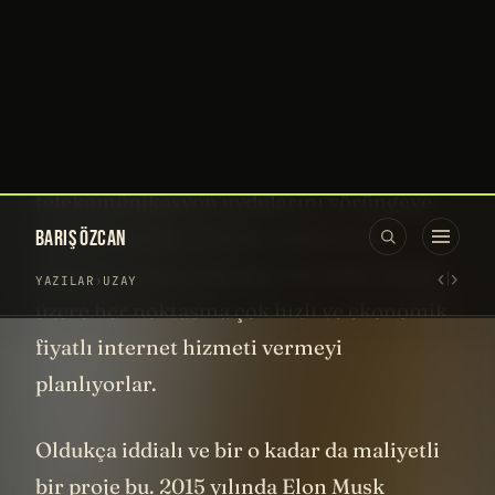
ülkelerine ait uyduları yörüngeye
yerleştirdi ya da geçen yıl benim de canlı
olarak izleyip bu kanaldan sizlere
aktardığım CRS görevlerinde olduğu gibi
ISS
’e bilimsel malzemeler taşıdı. Starlink
projesinde ise kendi tasarımı olan
telekomünikasyon uydularını yörüngeye
yerleştiriyorlar. Bunları kullanarak
dünyanın en ücra köşeleri de dahil olmak
üzere her noktasına çok hızlı ve ekonomik
fiyatlı internet hizmeti vermeyi
planlıyorlar.
Oldukça iddialı ve bir o kadar da maliyetli