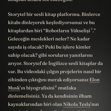
kitaptan kısaca söz edeceğim.
Storytel bir sesli kitap platformu. Binlerce
kitabı dinleyerek keşfediyorsunuz ve bu
7
kitaplardan biri “
Robotların Yükselişi
.”
Geleceğin meslekleri neler? Ne kadar
sayıda iş olacak? Peki bu işlere kimler
sahip olacak? gibi soruların yanıtlarını
arıyor. Storytel’de İngilizce sesli kitaplar da
var. Bu videodaki çılgın projelerin nasıl bir
zihinden çıktığını merak ediyorsanız
Elon
8
Musk
’ın biyografisini
mutlaka
dinlemelisiniz. Ya da kendisinin ilham