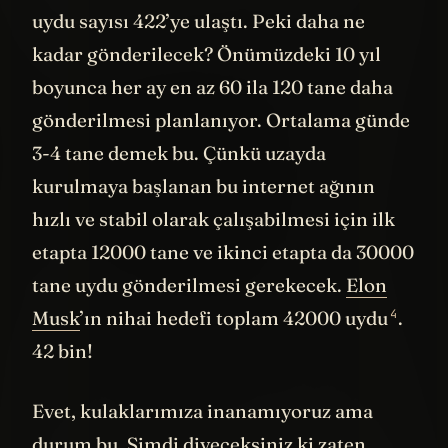
Nisan fırlatışıyla uzaya gönderilen Starlink
uydu sayısı 422’ye ulaştı. Peki daha ne
kadar gönderilecek? Önümüzdeki 10 yıl
boyunca her ay en az 60 ila 120 tane daha
gönderilmesi planlanıyor. Ortalama günde
3-4 tane demek bu. Çünkü uzayda
kurulmaya başlanan bu internet ağının
hızlı ve stabil olarak çalışabilmesi için ilk
etapta 12000 tane ve ikinci etapta da 30000
tane uydu gönderilmesi gerekecek.
Elon
4
Musk
’ın nihai hedefi toplam
42000 uydu
.
42 bin!
Evet, kulaklarımıza inanamıyoruz ama