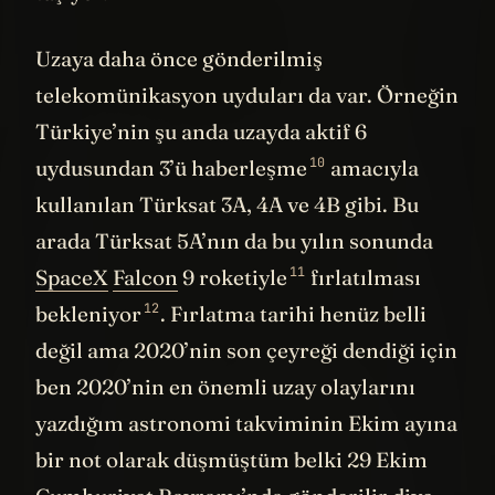
taşıyor.
Uzaya daha önce gönderilmiş
telekomünikasyon uyduları da var. Örneğin
Türkiye’nin şu anda uzayda
aktif 6
10
uydusundan 3’ü haberleşme
amacıyla
kullanılan Türksat 3A, 4A ve 4B gibi. Bu
arada Türksat 5A’nın da bu yılın sonunda
11
SpaceX
Falcon
9 roketiyle
fırlatılması
12
bekleniyor
. Fırlatma tarihi henüz belli
değil ama 2020’nin son çeyreği dendiği için
ben 2020’nin en önemli uzay olaylarını
yazdığım astronomi takviminin Ekim ayına
bir not olarak düşmüştüm belki 29 Ekim