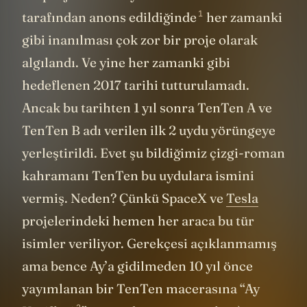
bir proje bu. 2015 yılında Elon Musk
1
tarafından
anons edildiğinde
her zamanki
gibi inanılması çok zor bir proje olarak
algılandı. Ve yine her zamanki gibi
hedeflenen 2017 tarihi tutturulamadı.
Ancak bu tarihten 1 yıl sonra TenTen A ve
TenTen B adı verilen ilk 2 uydu yörüngeye
yerleştirildi. Evet şu bildiğimiz çizgi-roman
kahramanı TenTen bu uydulara ismini
vermiş. Neden? Çünkü SpaceX ve
Tesla
projelerindeki hemen her araca bu tür
isimler veriliyor. Gerekçesi açıklanmamış
ama bence Ay’a gidilmeden 10 yıl önce