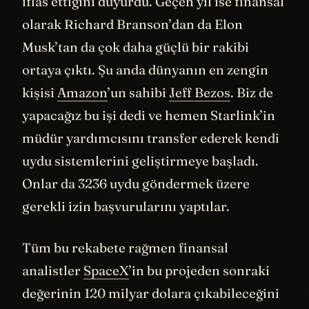
daha fazla dayanamayarak geçtiğimiz hafta
iflas ettiğini duyurdu. Geçen yıl ise finansal
olarak Richard Branson’dan da Elon
Musk’tan da çok daha güçlü bir rakibi
ortaya çıktı. Şu anda dünyanın en zengin
kişisi
Amazon
’un sahibi
Jeff Bezos
. Biz de
yapacağız bu işi dedi ve hemen Starlink’in
müdür yardımcısını transfer ederek kendi
uydu sistemlerini geliştirmeye başladı.
Onlar da 3236 uydu göndermek üzere
gerekli izin başvurularını yaptılar.
Tüm bu rekabete rağmen finansal
analistler
SpaceX
’in bu projeden sonraki