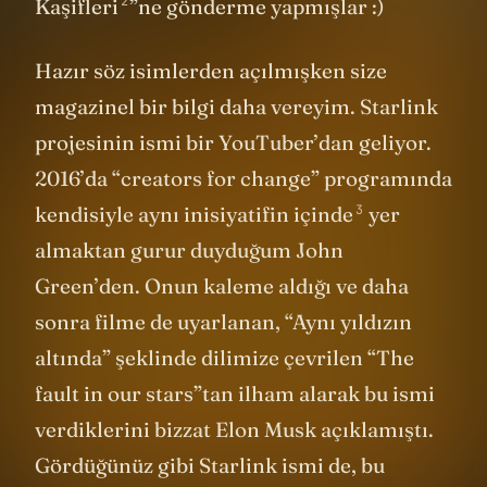
yayımlanan bir TenTen macerasına “
Ay
2
Kaşifleri
”ne gönderme yapmışlar :)
Hazır söz isimlerden açılmışken size
magazinel bir bilgi daha vereyim. Starlink
projesinin ismi bir YouTuber’dan geliyor.
2016’da “creators for change” programında
3
kendisiyle
aynı inisiyatifin içinde
yer
almaktan gurur duyduğum John
Green’den. Onun kaleme aldığı ve daha
sonra filme de uyarlanan, “Aynı yıldızın
altında” şeklinde dilimize çevrilen “The
fault in our stars”tan ilham alarak bu ismi
verdiklerini bizzat Elon Musk açıklamıştı.