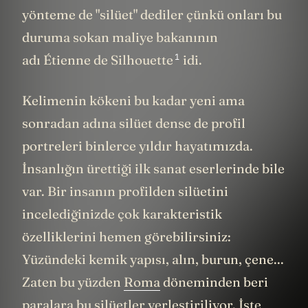
yönteme de "silüet" dediler çünkü onları bu
duruma sokan maliye bakanının
1
adı Étienne de Silhouette
idi.
Kelimenin kökeni bu kadar yeni ama
sonradan adına silüet dense de profil
portreleri binlerce yıldır hayatımızda.
İnsanlığın ürettiği ilk sanat eserlerinde bile
var. Bir insanın profilden silüetini
incelediğinizde çok karakteristik
özelliklerini hemen görebilirsiniz:
Yüzündeki kemik yapısı, alın, burun, çene...
Zaten bu yüzden
Roma
döneminden beri
paralara bu silüetler yerleştiriliyor. İşte