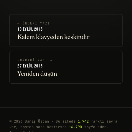
← ÖNCEKI YAZI
13 EYLÜL 2015
Kalem klavyeden keskindir
SONRAKI YAZI →
27 EYLÜL 2015
Yeniden düşün
© 2026 Barış Özcan · Bu sitede
1.742
farklı sayfa
var, baştan sona bastırsan ~
6.790
sayfa eder.