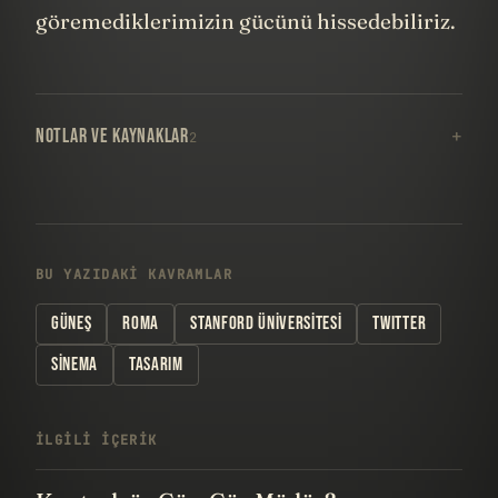
göremediklerimizin gücünü hissedebiliriz.
NOTLAR VE KAYNAKLAR
2
BU YAZIDAKI KAVRAMLAR
GÜNEŞ
ROMA
STANFORD ÜNIVERSITESI
TWITTER
SINEMA
TASARIM
İLGILI IÇERIK