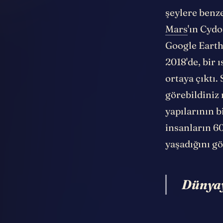
insanlarının 
şeylere benze
Mars
'ın Cyd
Google Earth 
2018'de, bir ı
ortaya çıktı.
görebildiniz 
yapılarının b
insanların 60
yaşadığını gö
Dünyay