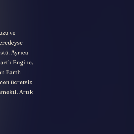
uzu ve
neredeyse
stü. Ayrıca
arth Engine,
an Earth
men ücretsiz
mekti. Artık