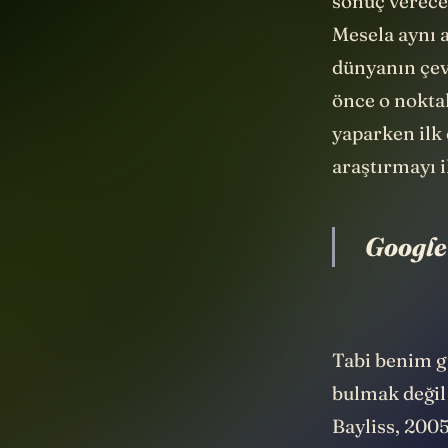
sonuç verecek
Mesela aynı a
dünyanın çev
önce o noktal
yaparken ilk 
araştırmayı 
Google
Tabi benim gi
bulmak değil 
Bayliss, 200