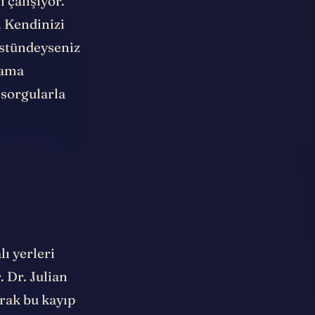
 çalışıyor.
. Kendinizi
üstündeyseniz
rama
 sorgularla
ı yerleri
 Dr. Julian
arak
bu kayıp