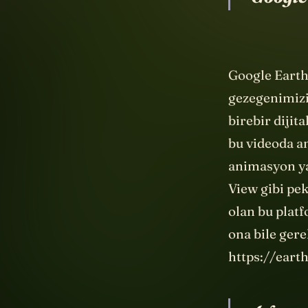
Google
Google Earth
gezegenimizi
birebir dijit
bu videoda a
animasyon ya
View gibi pe
olan bu plat
ona bile gere
https://ear