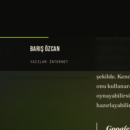
edip aradığın
Her şeyden ö
kuzeni Google
benziyor gibi
uygulamaların
güzel ifade 
yeri bulman 
şekilde. Ken
onu kullanara
oynayabilirsi
hazırlayabili