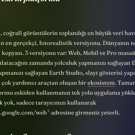
 Earth platformu
, coğrafi görüntülerin toplandığı en büyük veri hav
n en gerçekçi, fotorealistik versiyonu. Dünyanın 
al kopyası. 3 versiyonu var: Web, Mobil ve Pro masaü
nlatacağım zamanda yolculuk yapmanızı sağlayan E
pmanızı sağlayan Earth Studio, slayt gösterisi yap
k çok yardımcı araçtan oluşan bir
ekosistem
. Tama
formu eskiden kullanmanın tek yolu uygulama yükle
k yok, sadece tarayıcınızı kullanarak
3
th.google.com/web
adresine girmeniz yeterli.