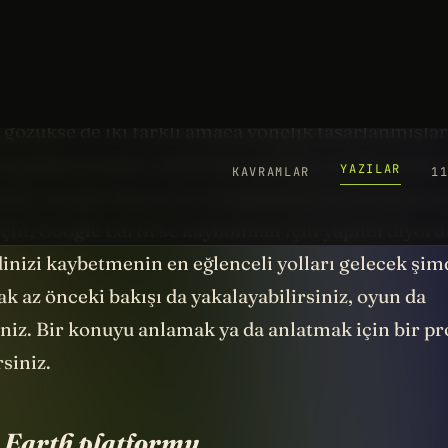
ız bölümlere hızla ulaşabilirsiniz.
nce Google Earth’ü diğer uygulamalardan ve hatta 
 Maps’ten bile ayırmak lazım. Her ne kadar bu ikis
 gözükse de iki farklı amaca yönelik tasarlanmışlar
 geliştiriminde çalışan bir yazılımcı aralarındaki 
etmiş. Google Maps yani navigasyon-harita uygulam
için, Google Earth’se kaybolman için yapıldı
diyord
dinizi kaybetmenin en eğlenceli yolları gelecek şim
k az önceki bakışı da yakalayabilirsiniz, oyun da
niz. Bir konuyu anlamak ya da anlatmak için bir pr
rsiniz.