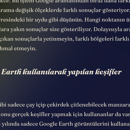
tir. Bu işlem Google aramasından biraz daha farklı
rama değişik ölçeklerde farklı sonuçlar gösteriyor
resindeki bir uydu gibi düşünün. Hangi noktanın 
ara yakın sonuçlar size gösteriliyor. Dolayısıyla a
çıkan sonuçlarla yetinmeyin, farklı bölgeleri farklı
ihmal etmeyin.
 Earth kullanılarak yapılan keşifler
bi sadece çay içip çekirdek çitlenebilecek manzaral
onu gerçek keşifler yapmak için kullananlar da var.
5 yılında sadece Google Earth görüntülerini kullan