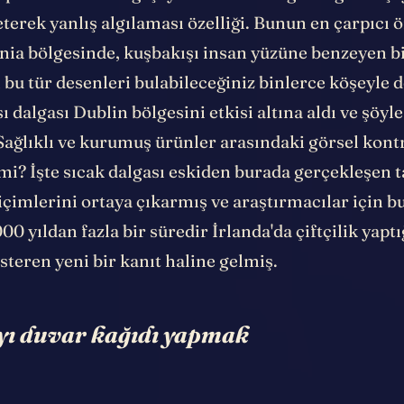
“pareidolia” dediği şey. Yani insanın gördüğü bir şey
terek yanlış algılaması özelliği. Bunun en çarpıcı 
onia bölgesinde, kuşbakışı insan yüzüne benzeyen bi
bu tür desenleri bulabileceğiniz binlerce köşeyle 
sı dalgası Dublin bölgesini etkisi altına aldı ve şöyl
 Sağlıklı ve kurumuş ürünler arasındaki görsel kont
mi? İşte sıcak dalgası eskiden burada gerçekleşen 
içimlerini ortaya çıkarmış ve araştırmacılar için b
00 yıldan fazla bir süredir İrlanda'da çiftçilik yaptı
steren yeni bir kanıt haline gelmiş.
ı duvar kağıdı yapmak