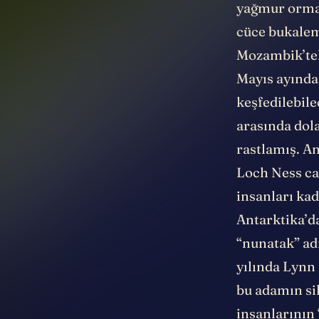
yağmur orma
cüce bukalem
Mozambik’tek
Mayıs ayında 
keşfedilebile
arasında dol
rastlamış. An
Loch Ness ca
insanları kad
Antarktika’da
“nunatak” adı
yılında Lynn 
bu adamın sil