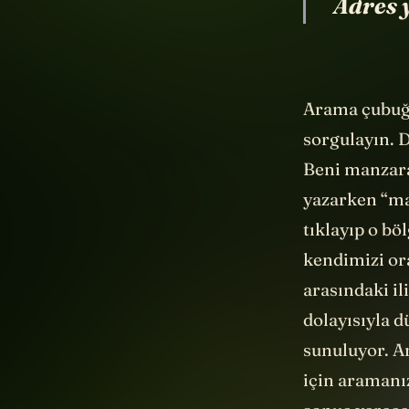
Adres 
Arama çubuğun
sorgulayın. D
Beni manzara
yazarken “ma
tıklayıp o bö
kendimizi or
arasındaki il
dolayısıyla d
sunuluyor. Am
için aramanız