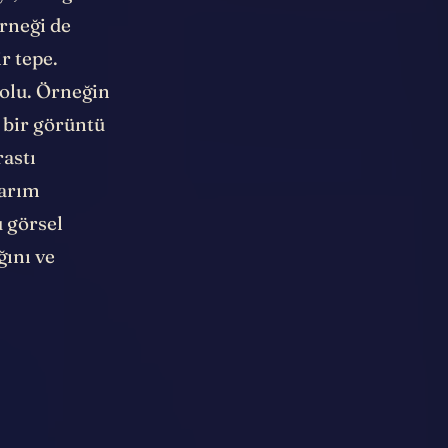
i, bildiği
örneği de
r tepe.
dolu. Örneğin
e bir görüntü
rastı
tarım
u görsel
ğını ve