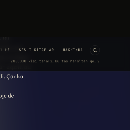
en yakın
i birbirine
. Bu
farkı çok
ası aradığın
2
u
esprili bir
di. Çünkü
oje de