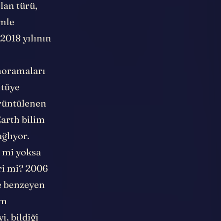
lan türü,
emle
2018 yılının
anoramaları
ntüye
örüntülenen
Earth bilim
ğlıyor.
i mi yoksa
eri mi? 2006
ye benzeyen
im