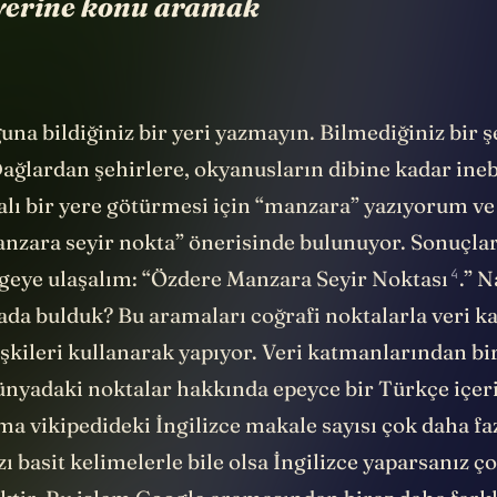
yerine konu aramak
a bildiğiniz bir yeri yazmayın. Bilmediğiniz bir ş
ağlardan şehirlere, okyanusların dibine kadar inebi
lı bir yere götürmesi için “manzara” yazıyorum ve
nzara seyir nokta” önerisinde bulunuyor. Sonuçla
4
lgeye ulaşalım: “
Özdere Manzara Seyir Noktası
.” N
ada bulduk? Bu aramaları coğrafi noktalarla veri k
işkileri kullanarak yapıyor. Veri katmanlarından bir
ünyadaki noktalar hakkında epeyce bir Türkçe içeri
a vikipedideki İngilizce makale sayısı çok daha fa
ı basit kelimelerle bile olsa İngilizce yaparsanız ç