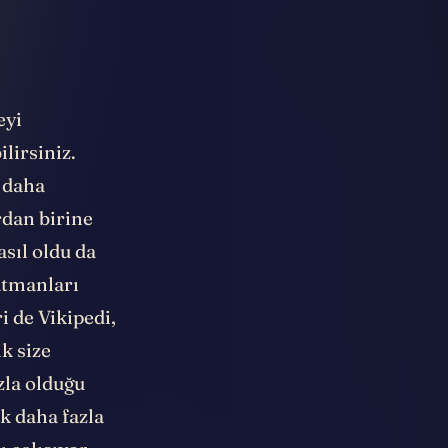
eyi
lirsiniz.
 daha
rdan birine
asıl oldu da
atmanları
i de Vikipedi,
k size
zla olduğu
ok daha fazla