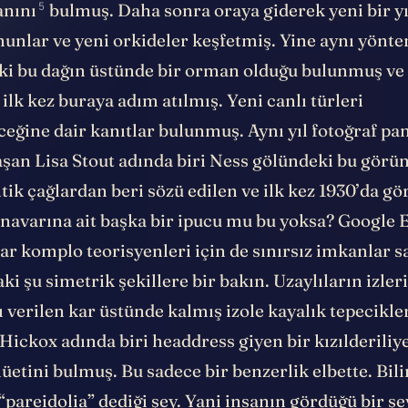
5
nını
bulmuş. Daha sonra oraya giderek yeni bir yı
unlar ve yeni orkideler keşfetmiş. Yine aynı yönt
i bu dağın üstünde bir orman olduğu bulunmuş ve 
ilk kez buraya adım atılmış. Yeni canlı türleri
ceğine dair kanıtlar bulunmuş. Aynı yıl fotoğraf p
aşan Lisa Stout adında biri Ness gölündeki bu görü
tik çağlardan beri sözü edilen ve ilk kez 1930’da g
navarına ait başka bir ipucu mu bu yoksa? Google 
ar komplo teorisyenleri için de sınırsız imkanlar sa
ki şu simetrik şekillere bir bakın. Uzaylıların izler
 verilen kar üstünde kalmış izole kayalık tepecikl
Hickox adında biri headdress giyen bir kızılderili
üetini bulmuş. Bu sadece bir benzerlik elbette. Bil