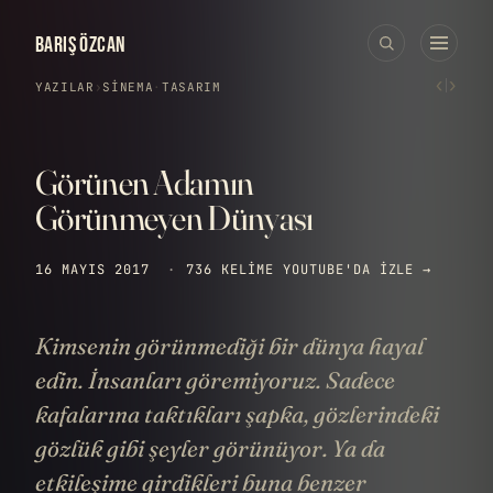
BARIŞ ÖZCAN
‹
›
YAZILAR
›
SINEMA
·
TASARIM
Görünen Adamın
Görünmeyen Dünyası
16 MAYIS 2017
·
736 KELIME
YOUTUBE'DA IZLE →
Kimsenin görünmediği bir dünya hayal
edin. İnsanları göremiyoruz. Sadece
kafalarına taktıkları şapka, gözlerindeki
gözlük gibi şeyler görünüyor. Ya da
etkileşime girdikleri buna benzer