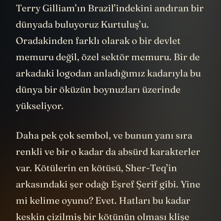
Terry Gilliam’ın Brazil’indekini andıran bir
dünyada buluyoruz Kurtuluş’u.
Oradakinden farklı olarak o bir devlet
memuru değil, özel sektör memuru. Bir de
arkadaki logodan anladığımız kadarıyla bu
dünya bir öküzün boynuzları üzerinde
yükseliyor.
Daha pek çok sembol, ve bunun yanı sıra
renkli ve bir o kadar da absürd karakterler
var. Kötülerin en kötüsü, Sher-Teq’in
arkasındaki şer odağı Eşref Şerif gibi. Yine
mi kelime oyunu? Evet. Hatları bu kadar
keskin çizilmiş bir kötünün olması klişe