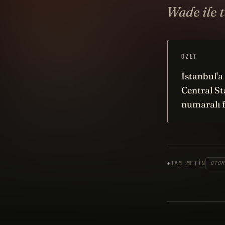
Wade ile 
ÖZET
İstanbul'a
Central St
numaralı f
TAM METIN
OTOM