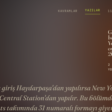
YAZILAR
KAVRAMLAR
1
G
İ
Y
o
2
2 
YO
a giriş Haydarpaşa'dan yapılırsa New Yo
Central Station'dan yapılır. Bu bölüm
ts takımında 31 numaralı formayı giye