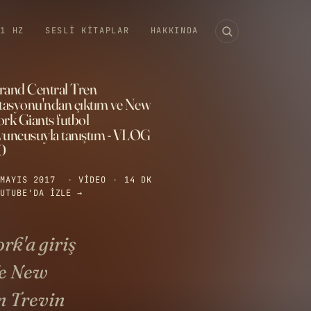
11 HZ
SESLI KITAPLAR
HAKKINDA
rand Central Tren
stasyonu'ndan çıktım ve New
ork Giants futbol
yuncusuyla tanıştım - VLOG
0
MAYIS 2017
·
VIDEO
·
14 DK
UTUBE'DA IZLE →
rk'a giriş
de New
n Trevin