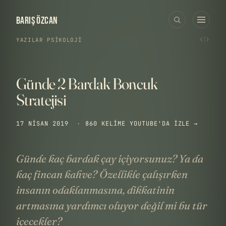
BARIŞ ÖZCAN
‹
›
YAZILAR
›
PSIKOLOJI
Günde 2 Bardak Boncuk
Stratejisi
17 NISAN 2019
·
860 KELIME
YOUTUBE'DA IZLE →
Günde kaç bardak çay içiyorsunuz? Ya da
kaç fincan kahve? Özellikle çalışırken
insanın odaklanmasına, dikkatinin
artmasına yardımcı oluyor değil mi bu tür
içecekler?