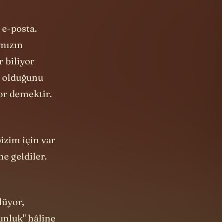
r biliyor
i olduğunu
or demektir.
bizim için var
ne geldiler.
lüyor,
gunluk" hâline