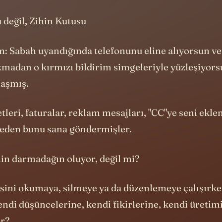
m: Sabah uyandığında telefonunu eline alıyorsun v
kmadan o kırmızı bildirim simgeleriyle yüzleşiyors
taşmış.
tleri, faturalar, reklam mesajları, "CC"ye seni ekle
neden bunu sana göndermişler.
nin darmadağın oluyor, değil mi?
sini okumaya, silmeye ya da düzenlemeye çalışırke
endi düşüncelerine, kendi fikirlerine, kendi üretim
r?
yince aklıma gelen en eski iletişim yöntemi e-mail,
k günlerinde hayatımıza girdi ve hala dijital yaşam