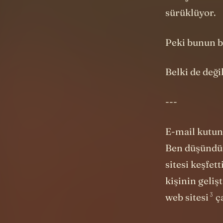
Belki de değil
---
E-mail kutun
Ben düşündüm
sitesi keşfe
kişinin
gelişt
3
web sitesi
ça
Yani gelen ku
ya hemen ceva