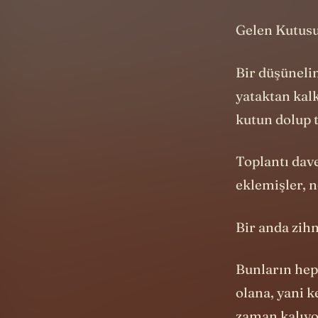
Bir düşüneli
yataktan kal
kutun dolup 
Toplantı dave
eklemişler, 
Bir anda zih
Bunların hep
olana, yani k
zaman kalıyo
Bilgisayar de
İnternetin il