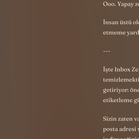
etmeme yardı
---
İşte Inbox Z
temizlemekt
getiriyor: ön
etiketleme gi
Sizin zaten v
posta adresi 
indireceğiniz
olduğum gmai
Ve hemen ku