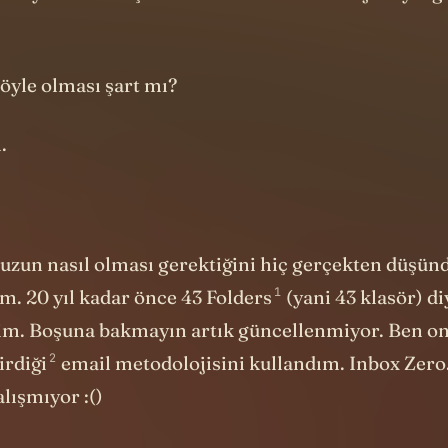
.
uzun nasıl olması gerektiğini hiç gerçekten düşü
1
. 20 yıl kadar önce
43 Folders
(yani 43 klasör) di
ttim. Boşuna bakmayın artık güncellenmiyor. Ben o
2
irdiği
email metodolojisini kullandım. Inbox Zero
lışmıyor :()
tusunu sıfırlamak. Bu hedefe ulaşmak için de her y
pla, sil, arşivle, delege et ya da yapılacaklara ekle.