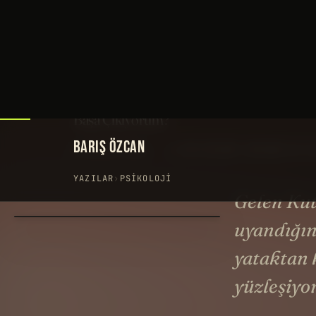
BARIŞ ÖZCAN
YAZILAR
›
PSIKOLOJI
Gelen Kut
uyandığın
yataktan 
yüzleşiyo
Gelen Kutusu