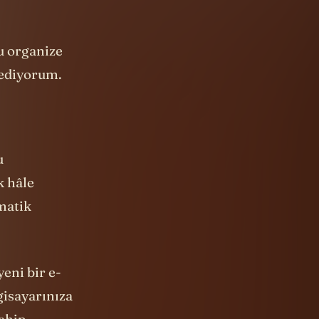
f ediyorum.
u
k hâle
omatik
yeni bir e-
gisayarınıza
sahip