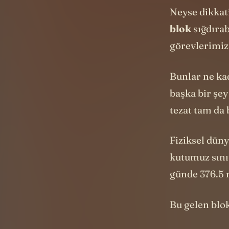
Bunlar ne ka
başka bir şey
tezat tam da 
Fiziksel düny
kutumuz sınır
günde 376.5 
Bu gelen blo
Ooo. Yapay z
İnsan üstü o