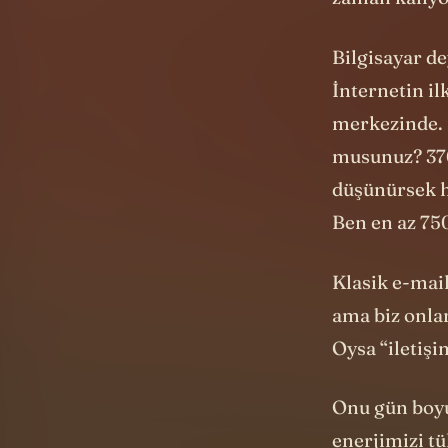
merkezinde. 2
musunuz? 376
düşünürsek h
Ben en az 75
Klasik e-mail
ama biz onlar
Oysa “iletişi
Onu gün boyu 
enerjimizi tü
sürüklüyor.
Peki bunun b