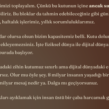
dar olursa olsun bizim kapasitemiz belli. Kutu dol
 ekleyemezsiniz. İşte fiziksel dünya ile dijital düny
burada başlıyor.
adaki zihin kutumuz sınırlı ama dijital dünyadaki 
sız. Olur mu öyle şey. 8 milyar insanın yaşadığı b
milyar mesaj nedir ya. Dalga mı geçiyorsunuz.
kları ayıklamak için insan üstü bir çaba harcamak 
eka.
lduğunu kabul etmiyorum ama benim sınırlı kutum