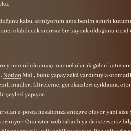
mcı olabilecek sınırsız bir kaynak olduğunu itira
ero yönteminde amaç manuel olarak gelen kutusun
i.
Notion
Mail, bunu yapay zekâ yardımıyla otomati
emli mailleri filtreleme, gereksizleri ayıklama, ot
bi şeyleri yapıyor.
ar olan e-posta hesabınıza entegre oluyor yani size 
vermiyor. Onu ister web tabanlı ya da isterseniz bil
 bir programla kullanabiliyorsunuz. Ben yıllardır 
l hesaplarını ekledim.
llanmaya başladım.