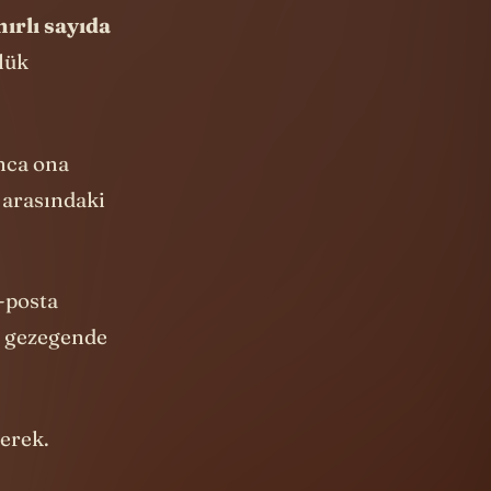
unca ona
a arasındaki
e-posta
ir gezegende
gerek.
u organize