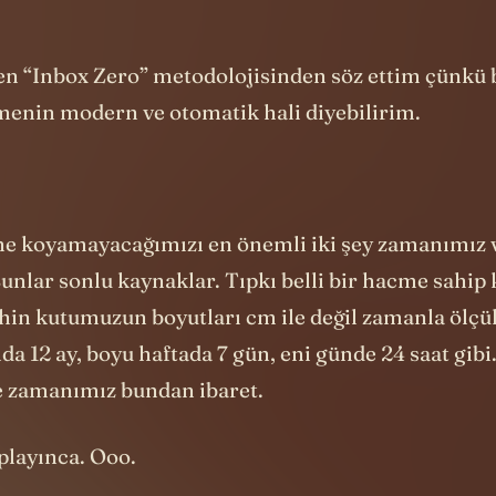
menin modern ve otomatik hali diyebilirim.
ne koyamayacağımızı en önemli iki şey zamanımız 
unlar sonlu kaynaklar. Tıpkı belli bir hacme sahip k
hin kutumuzun boyutları cm ile değil zamanla ölçü
lda 12 ay, boyu haftada 7 gün, eni günde 24 saat gib
e zamanımız bundan ibaret.
playınca. Ooo.
imizi toplayalım. Çünkü bu kutunun içine
ancak sı
iliriz. Bu bloklar da tahmin edebileceğiniz gibi gün
 haftalık işlerimiz, yıllık sorumluluklarımız.