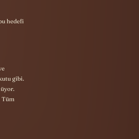
ve
utu gibi.
lüyor.
i. Tüm
nırlı sayıda
lük