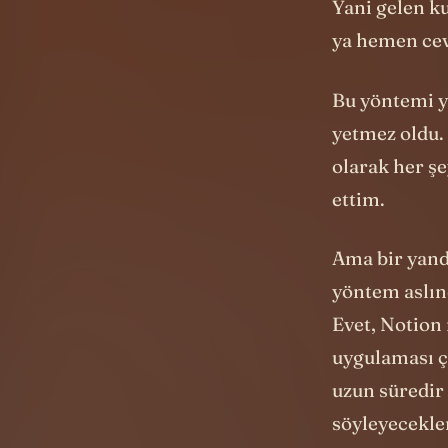
Bu yöntemi yı
yetmez oldu. 
olarak her şe
ettim.
Ama bir yand
yöntem aslın
Evet, Notion
uygulaması ç
uzun süredir
söyleyecekle
dayanıyor.
Zaten o yüzd