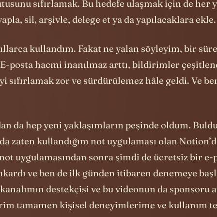
llarca kullandım. Fakat ne yalan söyleyim, bir sür
E-posta hacmi inanılmaz arttı, bildirimler çeşitle
yi sıfırlamak zor ve sürdürülemez hâle geldi. Ve be
an da hep yeni yaklaşımların peşinde oldum. Buld
da zaten kullandığım not uygulaması olan
Notion
’
 not uygulamasından sonra şimdi de ücretsiz bir e-
ıkardı ve ben de ilk günden itibaren denemeye baş
 kanalımın destekçisi ve bu videonun da sponsoru
rim tamamen kişisel deneyimlerime ve kullanım t
en “Inbox Zero” metodolojisinden söz ettim çünkü 