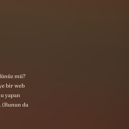
ndünüz mü?
ye bir web
nu yapan
. (Bunun da
eni e-postayı