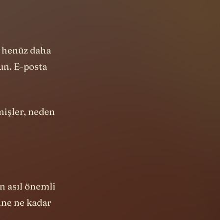
e henüz daha
un. E-posta
mişler, neden
n asıl önemli
ine ne kadar
 e-posta.
ımızın