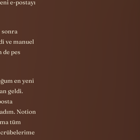
e sonra
ndi ve manuel
n de pes
uğum en yeni
dan geldi.
posta
ladım. Notion
 ama tüm
ecrübelerime
bu hedefi