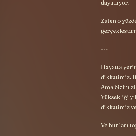
gerçekleştir
---
Hayatta yeri
dikkatimiz. B
Ama bizim zi
Yüksekliği yı
dikkatimiz v
Ve bunları to
Neyse dikkat
blok
sığdırab
görevlerimiz,