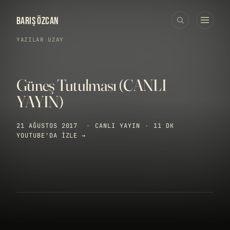
BARIŞ ÖZCAN
YAZILAR
›
UZAY
Güneş Tutulması (CANLI
YAYIN)
21 AĞUSTOS 2017
·
CANLI YAYIN
·
11 DK
YOUTUBE'DA IZLE →