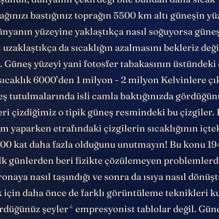
üşünün, dünyanın çekirdeği bile
bundan daha sıcak
ağınızı bastığınız toprağın 5500 km altı güneşin yü
Dünyanın yüzeyine yaklaştıkça nasıl soğuyorsa güne
uzaklaştıkça da sıcaklığın azalmasını bekleriz değ
. Güneş yüzeyi yani fotosfer tabakasının üstündeki
sıcaklık 6000’den 1 milyon - 2 milyon Kelvinlere çı
eş tutulmalarında isli camla baktığınızda gördüğünü
ri çizdiğimiz o tipik güneş resmindeki bu çizgiler.
im yaparken etrafındaki çizgilerin sıcaklığının içtek
0 kat daha fazla olduğunu unutmayın! Bu konu 19
ilk günlerden beri fizikte çözülemeyen problemlerd
onaya nasıl taşındığı ve sonra da ısıya nasıl dönü
için daha önce de farklı görüntüleme teknikleri ku
4
rdüğünüz şeyler
empresyonist tablolar değil. Gün