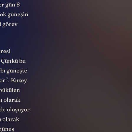
r gün 8
erek güneşin
l görev
üresi
l? Çünkü bu
ibi güneşte
7
yor
. Kuzey
 bükülen
ı olarak
de oluşuyor.
ı olarak
 güneş