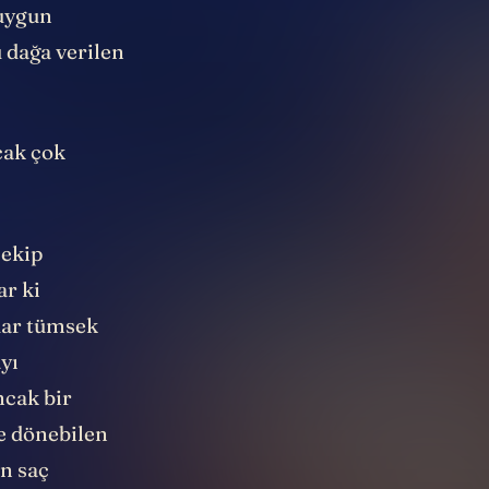
 uygun
 dağa verilen
cak çok
 ekip
ar ki
dar tümsek
yı
ncak bir
de dönebilen
an saç