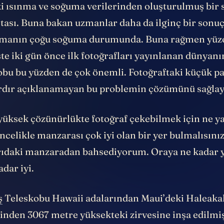
i ısınma ve soğuma verilerinden oluşturulmuş bir s
itası. Buna bakan uzmanlar daha da ilginç bir sonu
zmanın çoğu soğuma durumunda. Buna rağmen yüz
şte iki gün önce ilk fotoğrafları yayınlanan dünyan
obu bu yüzden de çok önemli. Fotoğraftaki küçük pa
lardır açıklanamayan bu problemin çözümünü sağlaya
 yüksek çözünürlükte fotoğraf çekebilmek için ne 
celikle manzarası çok iyi olan bir yer bulmalısını
ıdaki manzaradan bahsediyorum. Oraya ne kadar 
adar iyi.
ş
Teleskobu Hawaii adalarından Maui’deki Haleakal
sinden 3067 metre yüksekteki zirvesine inşa edilmi