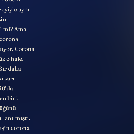
3
7000 K
zeyiyle aynı
şin
il mi? Ama
 corona
kıyor. Corona
z o hale.
 Bir daha
i sarı
40’da
en biri.
ştüğünü
llanılmıştı.
eşin corona