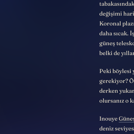
tabakasındak
değişimi har
Koronal pla
daha sıcak. İ
güneş telesk
belki de yıl
Peki böylesi
gerekiyor? Ön
derken yukar
olursanız o k
Inouye
Güne
deniz seviye