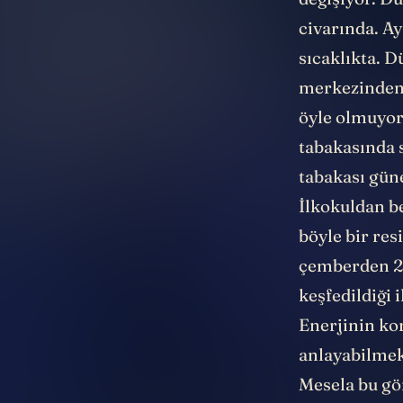
değişiyor. D
civarında. Ay
sıcaklıkta. 
merkezinden 
öyle olmuyor
tabakasında 
tabakası gün
İlkokuldan be
böyle bir res
çemberden 20
keşfedildiği 
Enerjinin kor
anlayabilmek 
Mesela bu
gö