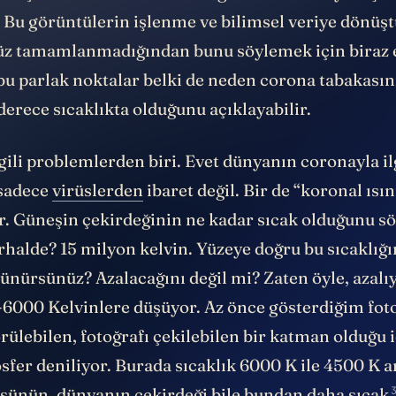
 Bu görüntülerin işlenme ve bilimsel veriye dönüş
üz tamamlanmadığından bunu söylemek için biraz 
 bu parlak noktalar belki de neden corona tabakasın
erece sıcaklıkta olduğunu açıklayabilir.
gili problemlerden biri. Evet dünyanın coronayla ilg
 sadece
virüslerden
ibaret değil. Bir de “koronal ısı
r. Güneşin çekirdeğinin ne kadar sıcak olduğunu 
rhalde? 15 milyon kelvin. Yüzeye doğru bu sıcaklığı
ünürsünüz? Azalacağını değil mi? Zaten öyle, azalıy
6000 Kelvinlere düşüyor. Az önce gösterdiğim fot
rülebilen, fotoğrafı çekilebilen bir katman olduğu 
sfer deniliyor. Burada sıcaklık 6000 K ile 4500 K 