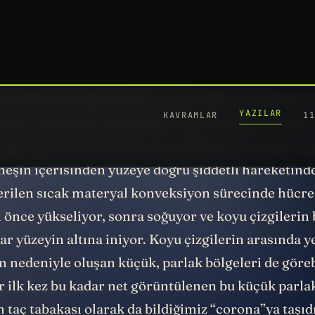
ada
hücre
şeklinde görülen yapıların her biri yaklaş
 Pikseller de bir şehir kadar. 30 km’ye varan bir h
labiliyor.
ık 2019’da 10 dakikalık bir zaman dilimi içerisinde
ğrafla oluşturulan görüntüde, yüzeyi kaplayan çalkan
görülüyor. Hücrelerin sınırındaki koyu renkli çizg
neşin içerisinden yüzeye doğru şiddetli hareketind
erilen sıcak materyal konveksiyon sürecinde hücre
önce yükseliyor, sonra soğuyor ve koyu çizgilerin
ar yüzeyin altına iniyor. Koyu çizgilerin arasında y
 nedeniyle oluşan küçük, parlak bölgeleri de göreb
 ilk kez bu kadar net görüntülenen bu küçük parlak
m taç tabakası olarak da bildiğimiz “corona”ya taşıd