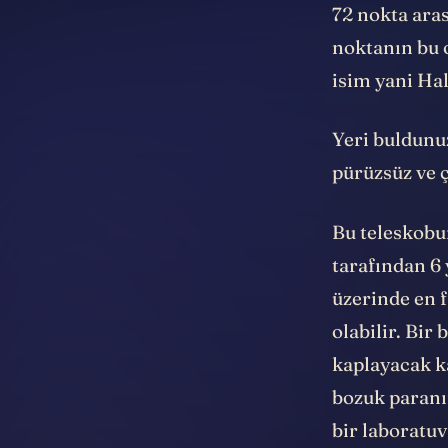
72 nokta aras
noktanın bu o
isim yani Ha
Yeri buldunuz
pürüzsüz ve 
Bu teleskobun
tarafından 6 
üzerinde en 
olabilir. Bir
kaplayacak k
bozuk paranı
bir laboratuv