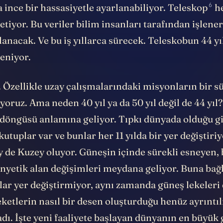
6
 ince bir hassasiyetle ayarlanabiliyor.
Teleskop
he
retiyor. Bu veriler bilim insanları tarafından işlen
lanacak. Ve bu iş yıllarca sürecek. Teleskobun 44 yı
eniyor.
. Özellikle uzay çalışmalarındaki misyonların bir s
yoruz. Ama neden 40 yıl ya da 50 yıl değil de 44 yı
 döngüsü anlamına geliyor. Tıpkı dünyada olduğu g
utuplar var ve bunlar her 11 yılda bir yer
değiştiri
 de Kuzey oluyor. Güneşin içinde sürekli esneyen,
yetik alan değişimleri meydana geliyor. Buna bağl
ar yer değiştirmiyor, aynı zamanda güneş lekeleri 
ketlerin nasıl bir desen oluşturduğu henüz ayrıntıl
dı. İşte yeni faaliyete başlayan dünyanın en büyük