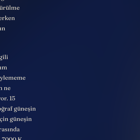
türülme
erken
ın
ili
nım
söylememe
n ne
or. 15
oğraf güneşin
için güneşin
arasında