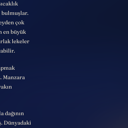
ıcaklık
ç bulmuşlar.
eyden çok
ın en büyük
rlak lekeler
bilir.
yapmak
z. Manzara
yakın
a dağının
ş. Dünyadaki