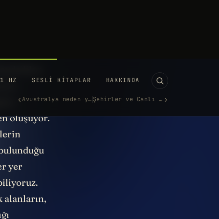
ık Türkiye
assasiyetle
 kaydedilen
tılı,
iler
en oluşuyor.
lerin
 bulunduğu
er yer
iliyoruz.
 alanların,
ığı