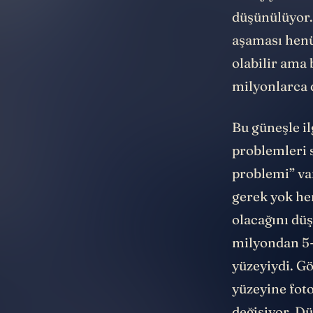
düşünülüyor.
aşaması hen
olabilir ama
milyonlarca d
Bu güneşle il
problemleri
problemi” va
gerek yok he
olacağını düş
milyondan 5-
yüzeyiydi. Gö
yüzeyine foto