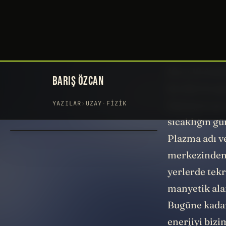
sağladı. Bur
büyüklüğünde.
inceleme yapı
10 ve 12 Aral
bir dizi foto
kaynayan gaz 
sıcaklığın gü
Plazma adı v
merkezinden 
yerlerde tekr
manyetik alan
Bugüne kadar
enerjiyi bizi