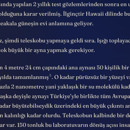
ında yapılan 2 yıllık test gözlemlerinden sonra en
lduğuna karar verilmiş. İlginçtir Hawaii dilinde bu
leakala güneşin evi anlamına geliyor.
, şimdi teleskobu yapmaya geldi sıra. Işığı toplaya
çok büyük bir ayna yapmak gerekiyor.
 4 metre 24 cm çapındaki ana aynası 50 kişilik bir
5
yılda
tamamlanmış
. O kadar pürüzsüz bir yüzeyi v
fazla 2 nanometre yani yaklaşık bir su molekülü ka
 başka deyişle aynayı Türkiye’yle birlikte tüm Avrupa
adar büyütebilseydik üzerindeki en büyük çıkıntı a
n kalınlığı kadar olurdu. Teleskobun kalbinde bir 
ar var. 150 tonluk bu laboratuvarın dönüş açısı ins