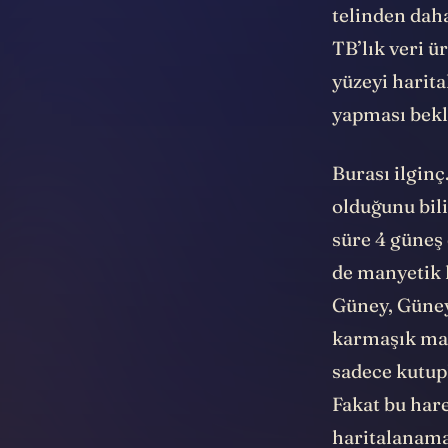
telinden daha
TB’lık veri ü
yüzeyi harita
yapması bekl
Burası ilginç
olduğunu bili
süre 4 güneş
de manyetik k
Güney, Güney
karmaşık man
sadece kutupl
Fakat bu hare
haritalanama