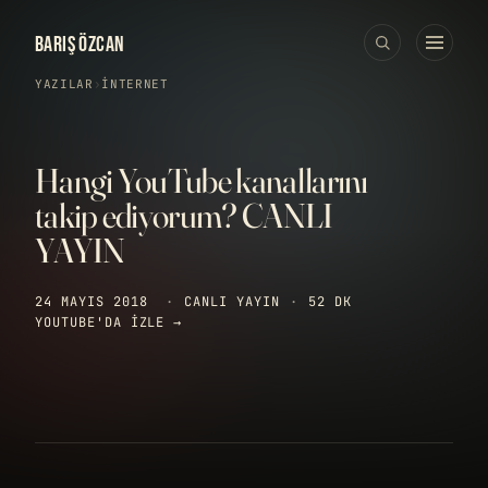
BARIŞ ÖZCAN
YAZILAR
›
İNTERNET
Hangi YouTube kanallarını
takip ediyorum? CANLI
YAYIN
24 MAYIS 2018
·
CANLI YAYIN
·
52 DK
YOUTUBE'DA IZLE →