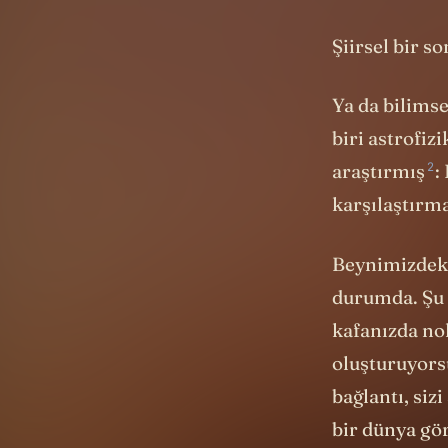
beyinden başk
Şiirsel bir s
Ya da bilims
biri astrofiz
2
araştırmış
:
karşılaştırm
Beynimizdek
durumda. Şu a
kafanızda nok
oluşturuyors
bağlantı, siz
bir dünya gö