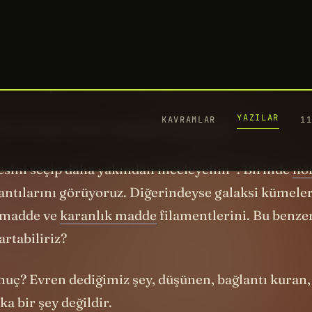
ha da enteresan bir şey göstereyim. Bir tarafta nö
 internette aratalım: “neurons web” yazıp çıkan gö
i de diğer tarafta “cosmic web” yani kozmik ağ ifa
kan sonuçlara bakar mısınız?
den hangisi beyne, hangisi evrene ait?
1
nesini seçip daha yakından
inceleyelim
. Birinde
nö
antılarını görüyoruz. Diğerindeyse galaksi kümeler
 madde ve
karanlık madde
filamentlerini. Bu benzer
artabiliriz?
onuç? Evren dediğimiz şey, düşünen, bağlantı kuran, 