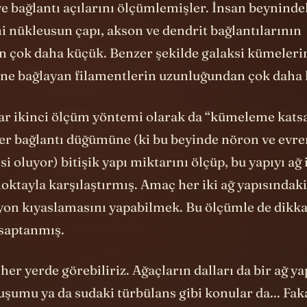
e bağlantı açılarını ölçümlemişler. İnsan beyninde
i nükleusun çapı, akson ve dendrit bağlantılarının
 çok daha küçük. Benzer şekilde galaksi kümelerin
rine bağlayan filamentlerin uzunluğundan çok daha 
ar ikinci ölçüm yöntemi olarak da “kümeleme katsa
er bağlantı düğümüne (ki bu beyinde nöron ve evre
i oluyor) bitişik yapı miktarını ölçüp, bu yapıyı ağ 
noktayla karşılaştırmış. Amaç her iki ağ yapısındaki
yon kıyaslamasını yapabilmek. Bu ölçümle de dikka
 saptanmış.
 her yerde görebiliriz. Ağaçların dalları da bir ağ ya
uşumu ya da sudaki türbülans gibi konular da... Fak