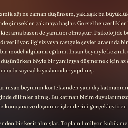
imüle ediyor.
ozmik ağı ne zaman düşünsem, yaklaşık bu büyüklü
nde şimşekler çakmaya başlar. Görsel benzerlikler 
kici ama bazen de yanıltıcı olmuştur. Psikolojide 
dı veriliyor: ilgisiz veya rastgele şeyler arasında bi
 bir model algılama eğilimi. İnsan beyniyle kozmik 
i düşünürken böyle bir yanılgıya düşmemek için az
ırmada sayısal kıyaslamalar yapılmış.
ar insan beyninin korteksinden yani dış katmanın
ğinde dilimler almış. Bu katman bizim duyularımız
yen; konuşma ve düşünme işlemlerini gerçekleştiren