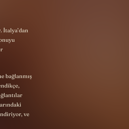
 İtalya’dan
 konuyu
ir
ine bağlanmış
endikçe,
ğlantılar
varındaki
endiriyor, ve