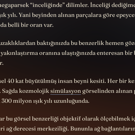
enden bir kesit almışlar. Toplam 1 milyon kübik m
egaparsek “inceliğinde” dilimler. İnceliği dediğim
şık yılı. Yani beyinden alınan parçalara göre epeyce 
a belli bir oran var.
 uzaklıklardan baktığınızda bu benzerlik hemen gö
 yakınlaştırma oranına ulaştığınızda enteresan bir
r.
el 40 kat büyütülmüş insan beyni kesiti. Her bir k
. Sağda kozmolojik
simülasyon
görselinden alınan 
 300 milyon ışık yılı uzunluğunda.
r bu görsel benzerliği objektif olarak ölçebilmek iç
ri ağ derecesi merkeziliği. Bununla ağ bağlantıları