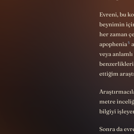
oluştuğunu s
Evreni, bu k
beynimin içi
her zaman çe
5
apophenia
a
veya anlamlı
benzerlikler
ettiğim araşt
Araştırmacıl
metre inceli
bilgiyi işle