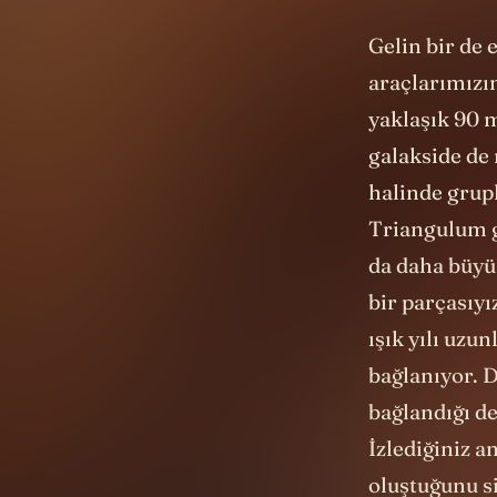
Gelin bir de 
araçlarımızı
yaklaşık 90 m
galakside de 
halinde grup
Triangulum ga
da daha büyük
bir parçasıy
ışık yılı uz
bağlanıyor. D
bağlandığı de
İzlediğiniz 