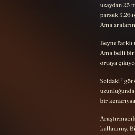
Sonra da evr
uzaydan 25 m
parsek 3.26 ı
Ama aralarınd
Beyne farklı
Ama belli bir
ortaya çıkıyo
6
Soldaki
görs
uzunluğunda
bir kenarıysa
Araştırmacıla
kullanmış. Bi