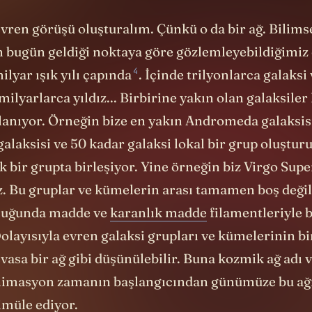
evren görüşü oluşturalım. Çünkü o da bir ağ. Bilim
n bugün geldiği noktaya göre gözlemleyebildiğimiz
4
ilyar ışık yılı
çapında
. İçinde trilyonlarca galaksi
milyarlarca yıldız... Birbirine yakın olan galaksile
lanıyor. Örneğin bize en yakın Andromeda galaksis
laksisi ve 50 kadar galaksi lokal bir grup oluştur
 bir grupta birleşiyor. Yine örneğin biz Virgo Supe
ız. Bu gruplar ve kümelerin arası tamamen boş değil
unluğunda madde ve
karanlık madde
filamentleriyle b
olayısıyla evren galaksi grupları ve kümelerinin bi
vasa bir ağ gibi düşünülebilir. Buna kozmik ağ adı v
animasyon zamanın başlangıcından günümüze bu ağı