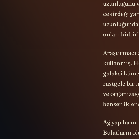
uzunluğunu v
çekirdeği yan
uzunluğundan
onları birbi
Araştırmacıl
kullanmış. H
galaksi kümes
rastgele bir 
ve organizas
benzerlikler
Ağ yapılarını
Bulutların ol