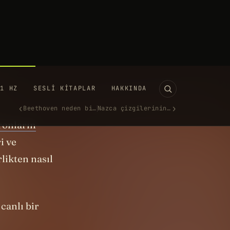
ronlardan
rsellere
desini
ronların
i ve
likten nasıl
canlı bir