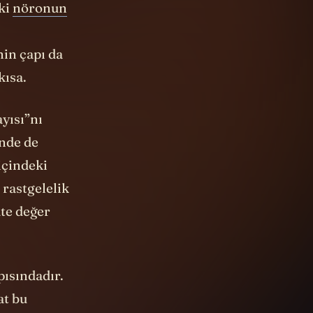
ki
nöronun
in çapı da
kısa.
yısı”nı
nde de
içindeki
 rastgelelik
te değer
pısındadır.
at bu