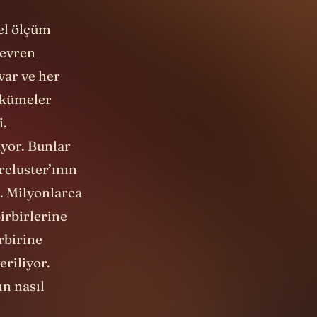
sel ölçüm
 evren
 var ve her
r kümeler
i,
uyor. Bunlar
rcluster’ının
. Milyonlarca
irbirlerine
rbirine
eriliyor.
n nasıl