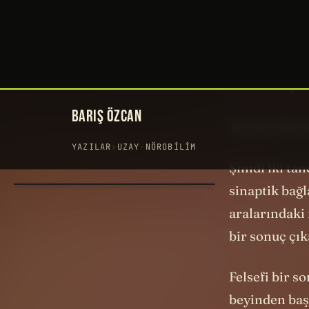
Şimdi size da
oluşan bu ağı
bakalım. Şimd
aratalım. Çı
Bu görseller
Şimdi iki ta
sinaptik bağl
aralarındaki
bir sonuç çık
Felsefi bir s