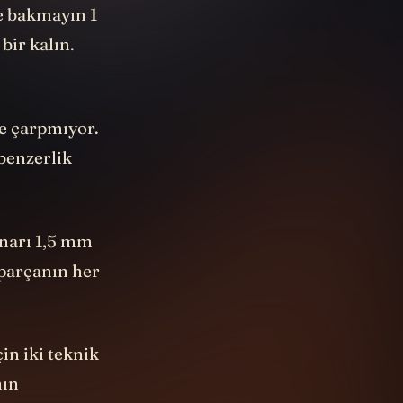
egaparsek
e bakmayın 1
bir kalın.
ze çarpmıyor.
 benzerlik
enarı 1,5 mm
parçanın her
in iki teknik
nın