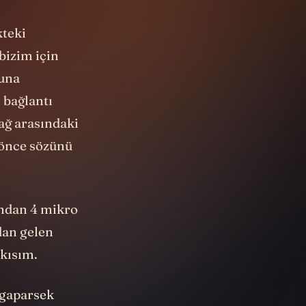
kteki
bizim için
buna
r bağlantı
ağ arasındaki
 önce sözünü
ından 4 mikro
dan gelen
 kısım.