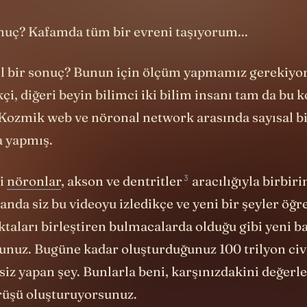
a bir şey değildir.
onuç? Kafamda tüm bir evreni taşıyorum...
el bir sonuç? Bunun için ölçüm yapmamız gerekiyor.
ikçi, diğeri beyin bilimci iki bilim insanı tam da bu
 Kozmik web ve nöronal network arasında sayısal b
a yapmış.
3
i
nöronlar
, akson ve
dentritler
aracılığıyla birbir
nda siz bu videoyu izledikçe ve yeni bir şeyler öğr
taları birleştiren bulmacalarda olduğu gibi yeni ba
unuz. Bugüne kadar oluşturduğunuz 100 trilyon ci
i siz yapan şey. Bunlarla beni, karşınızdakini değerl
rüşü oluşturuyorsunuz.