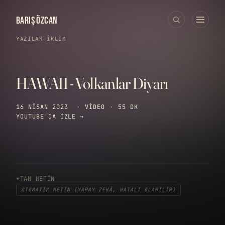
BARIŞ ÖZCAN
YAZILAR
›
İKLIM
HAWAII - Volkanlar Diyarı
16 NISAN 2023
·
VIDEO
·
55 DK
YOUTUBE'DA IZLE →
TAM METIN
OTOMATIK METIN (YAPAY ZEKÂ, HATALI OLABILIR)