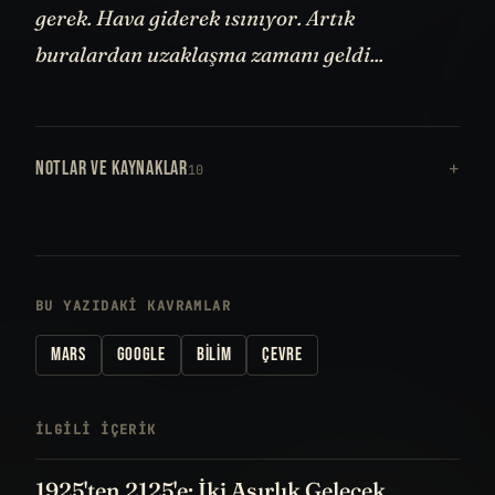
gerek. Hava giderek ısınıyor. Artık
buralardan uzaklaşma zamanı geldi...
NOTLAR VE KAYNAKLAR
10
BU YAZIDAKI KAVRAMLAR
MARS
GOOGLE
BILIM
ÇEVRE
İLGILI IÇERIK
1925'ten 2125'e: İki Asırlık Gelecek