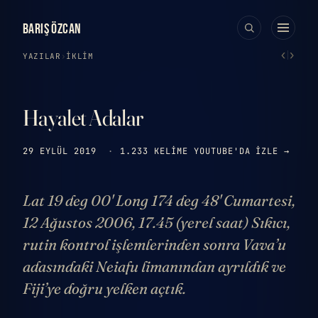
BARIŞ ÖZCAN
‹
›
YAZILAR
›
İKLIM
Hayalet Adalar
29 EYLÜL 2019
·
1.233 KELIME
YOUTUBE'DA IZLE →
Lat 19 deg 00' Long 174 deg 48' Cumartesi,
12 Ağustos 2006, 17.45 (yerel saat) Sıkıcı,
rutin kontrol işlemlerinden sonra Vava’u
adasındaki Neiafu limanından ayrıldık ve
Fiji’ye doğru yelken açtık.