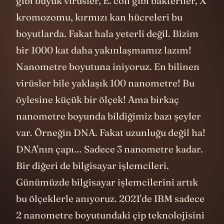
gibi büyük virüsler, E. coli gibi bakteriler, X
kromozomu, kırmızı kan hücreleri bu
boyutlarda. Fakat hala yeterli değil. Bizim
bir 1000 kat daha yakınlaşmamız lazım!
Nanometre boyutuna iniyoruz. En bilinen
virüsler bile yaklaşık 100 nanometre! Bu
öylesine küçük bir ölçek! Ama birkaç
nanometre boyunda bildiğimiz bazı şeyler
var. Örneğin DNA. Fakat uzunluğu değil ha!
DNA'nın çapı… Sadece 3 nanometre kadar.
Bir diğeri de bilgisayar işlemcileri.
Günümüzde bilgisayar işlemcilerini artık
bu ölçeklerle anıyoruz. 2021'de IBM sadece
2 nanometre boyutundaki çip teknolojisini