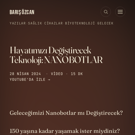
BARIŞ ÖZCAN
YAZILAR
›
SAĞLIK
·
CIHAZLAR
·
BIYOTEKNOLOJI
·
GELECEK
Hayatımızı Değiştirecek
Teknoloji: NANOBOTLAR
28 NISAN 2024
·
VIDEO
·
15 DK
YOUTUBE'DA IZLE →
Geleceğimizi Nanobotlar mı Değiştirecek?
150 yaşına kadar yaşamak ister miydiniz?