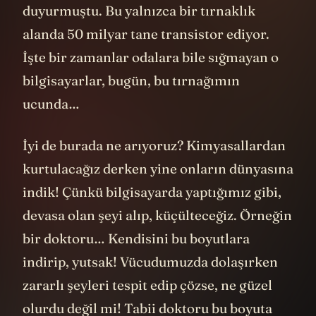
duyurmuştu. Bu yalnızca bir tırnaklık
alanda 50 milyar tane transistor ediyor.
İşte bir zamanlar odalara bile sığmayan o
bilgisayarlar, bugün, bu tırnağımın
ucunda…
İyi de burada ne arıyoruz? Kimyasallardan
kurtulacağız derken yine onların dünyasına
indik! Çünkü bilgisayarda yaptığımız gibi,
devasa olan şeyi alıp, küçülteceğiz. Örneğin
bir doktoru… Kendisini bu boyutlara
indirip, yutsak! Vücudumuzda dolaşırken
zararlı şeyleri tespit edip çözse, ne güzel
olurdu değil mi! Tabii doktoru bu boyuta