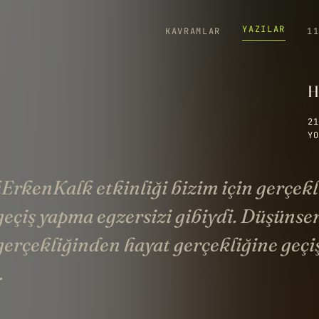
YAZILAR
KAVRAMLAR
1
Ha
21
YO
rkenKalk etkinliği bizim için gerçekl
geçiş yapma egzersizi gibiydi. Düşünse
gerçekliğinden hayat gerçekliğine geçi
.