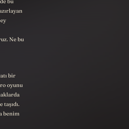
lde bu
azırlayan
şey
ruz. Ne bu
atı bir
atro oyunu
naklarda
 taşıdı.
da benim