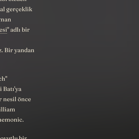
al gerçeklik
aman
esi
" adlı bir
z. Bir yandan
ch"
 Batı'ya
r nesil önce
illiam
nemonic.
oyutlu bir