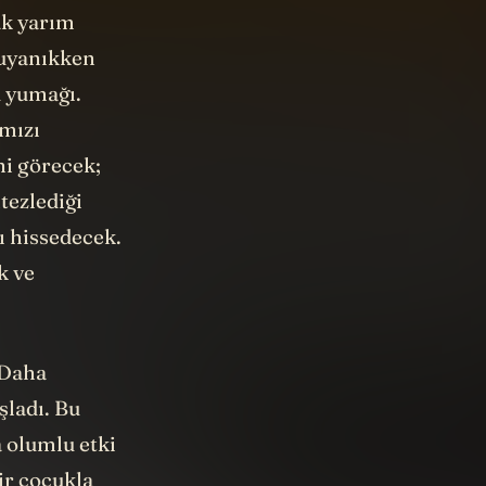
ak yarım
 uyanıkken
u yumağı.
ımızı
ni görecek;
tezlediği
ı hissedecek.
k ve
 Daha
şladı. Bu
 olumlu etki
ir çocukla