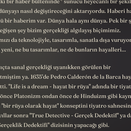
4
eki bir haber bülteninde
sunucu heyecanlı bir şeki
ünyayı nasıl değiştireceğini aktarıyordu. Haberi h
ü bir haberim var. Dünya hala aynı dünya. Pek bir 
ğişen şey bizim gerçekliği algılayış biçimimiz.
mızı da teknolojiyle, tasarımla, sanatla dışa vuruyo
 yeni, ne bu tasarımlar, ne de bunların hayalleri...
ıçta sanal gerçekliği uyanıkken görülen bir
tmiştim ya. 1635'de Pedro Calderón de la Barca hay
ti. "Life is a dream - hayat bir rüya" adında bir tiy
 önce Platonizm ondan önce de Hinduizm gibi kay
 "bir rüya olarak hayat" konseptini tiyatro sahnesine
ıllar sonra "True Detective - Gerçek Dedektif" ya 
rçeklik Dedektifi" dizisinin yapacağı gibi.