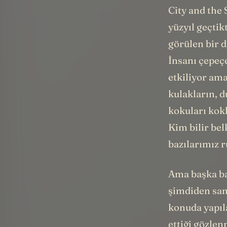
City and the 
yüzyıl geçti
görülen bir d
İnsanı çepeçe
etkiliyor ama
kulakların, d
kokuları kokl
Kim bilir bel
bazılarımız r
Ama başka baz
şimdiden sana
konuda yapıl
ettiği gözlen