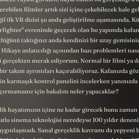
rebilen filmler artık sizi içine çekebilecek hale ge
ğil ilk VR dizisi şu anda geliştirilme aşamasında. Kü
arfighter" evreninde geçecek olan bu yapımda kafan
lüğünü taktığınız anda kendinizi bir uzay gemisini
 Hikaye anlatıcılığı açısından bazı problemleri nası
i gerçekten merak ediyorum. Normal bir filmi ya da
 bir takım ayrıntıları kaçırabiliyoruz. Kafanızda göz
in karmaşık kontrol panelini incelerken yanınızda 
açırmamanız için bakalım neler yapacaklar?
lik hayatımızın içine ne kadar girecek bunu zaman
utlu sinema teknolojisi neredeyse 100 yıldır denen
aygınlaşmadı. Sanal gerçeklik kavramı da yepyeni 