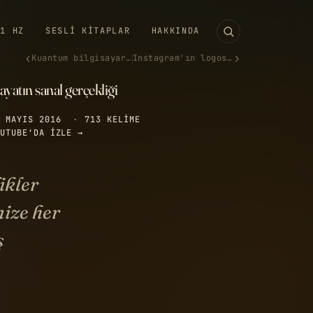
11 HZ
SESLI KITAPLAR
HAKKINDA
‹
›
Kuantum bilgisayar kullanmaya…
Instagram'ın logosu neden değ…
yatın sanal gerçekliği
 MAYIS 2016
·
713 KELIME
UTUBE'DA IZLE →
ikler
nize her
ş