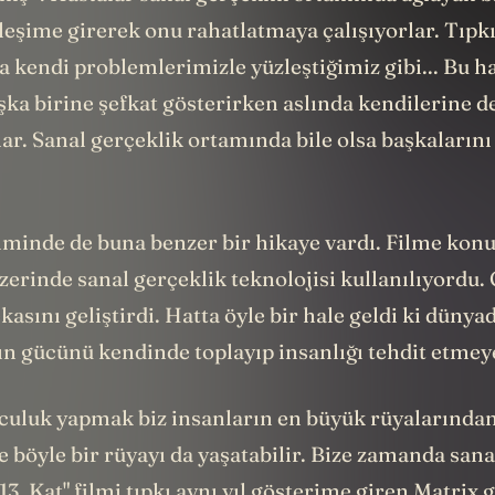
leşime girerek onu rahatlatmaya çalışıyorlar. Tıpk
 kendi problemlerimizle yüzleştiğimiz gibi... Bu h
şka birine şefkat gösterirken aslında kendilerine 
ar. Sanal gerçeklik ortamında bile olsa başkalarını 
lminde de buna benzer bir hikaye vardı. Filme konu
üzerinde sanal gerçeklik teknolojisi kullanılıyordu. 
asını geliştirdi. Hatta öyle bir hale geldi ki dünya
ın gücünü kendinde toplayıp insanlığı tehdit etmeye
uluk yapmak biz insanların en büyük rüyalarından 
e böyle bir rüyayı da yaşatabilir. Bize zamanda sana
"13. Kat" filmi tıpkı aynı yıl gösterime giren
Matrix
g