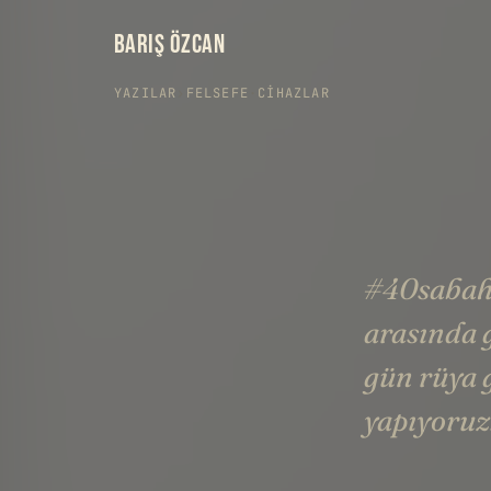
BARIŞ ÖZCAN
YAZILAR
›
FELSEFE
·
CIHAZLAR
#40sabahE
arasında 
gün rüya 
yapıyoruz