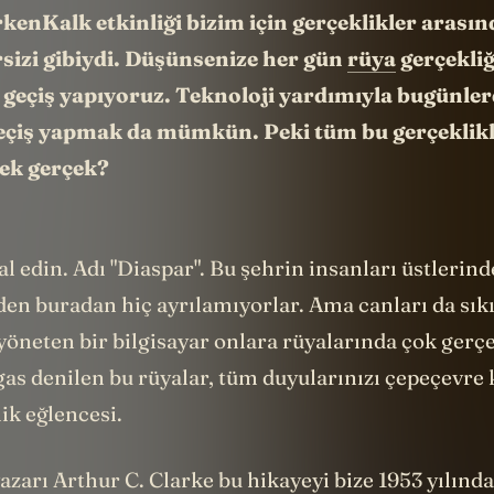
nKalk etkinliği bizim için gerçeklikler arasın
sizi gibiydi. Düşünsenize her gün
rüya
gerçekli
 geçiş yapıyoruz. Teknoloji yardımıyla bugünler
geçiş yapmak da mümkün. Peki tüm bu gerçeklikl
çek gerçek?
al edin. Adı "Diaspar". Bu şehrin insanları üstlerin
en buradan hiç ayrılamıyorlar. Ama canları da sık
yöneten bir bilgisayar onlara rüyalarında çok gerç
gas denilen bu rüyalar, tüm duyularınızı çepeçevre 
ik eğlencesi.
zarı Arthur C. Clarke bu hikayeyi bize 1953 yılında