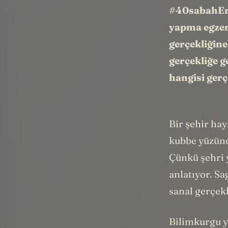
#40sabahErke
yapma egzer
gerçekliğine
gerçekliğe 
hangisi ger
Bir şehir hay
kubbe yüzünd
Çünkü şehri 
anlatıyor. Sa
sanal gerçekl
Bilimkurgu ya