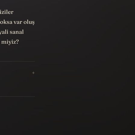
iziler
Yoksa var oluş
ali sanal
 miyiz?