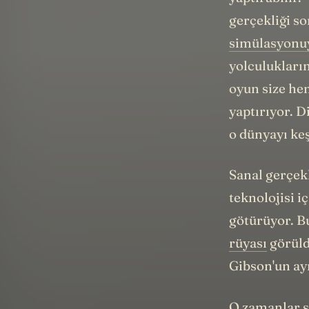
gerçekliği s
simülasyonu
yolculukların
oyun size h
yaptırıyor. D
o dünyayı ke
Sanal gerçek
teknolojisi i
götürüyor. Bu
rüyası
görüld
Gibson'un a
O zamanlar sa