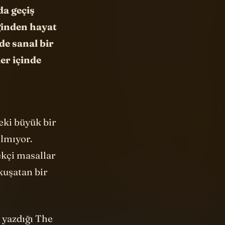
da geçiş
ğinden hayat
de sanal bir
er içinde
deki büyük bir
ılmıyor.
ekçi masallar
kuşatan bir
 yazdığı The