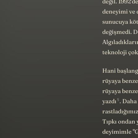
değil. 1992'd
deneyimi ve d
sunucuya köt
değişmedi. De
Algıladıkları
teknoloji çok
Hani başlang
rüyaya benze
rüyaya benzet
5
yazdı
. Daha
rastladığımız
Tıpkı ondan y
deyimimle "Ge