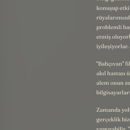
konuşup etki
rüyalarımızda
problemli ba
etmiş oluyorl
iyileşiyorlar.
"Bahçıvan" fi
akıl hastası 
alem onun zek
bilgisayarlar
Zamanda yolc
gerçeklik biz
yaptırabilir. 