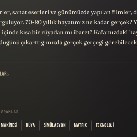
rler, sanat eserleri ve günümüzde yapılan filmler, d
rguluyor. 70-80 yıllık hayatımız ne kadar gerçek? 
içinde kısa bir rüyadan mı ibaret? Kafamızdaki hay
zlüğünü çıkarttığımızda gerçek gerçeği görebilecek
LAR
5
AVRAMLAR
 MAKINESI
RÜYA
SIMÜLASYON
MATRIX
TEKNOLOJI