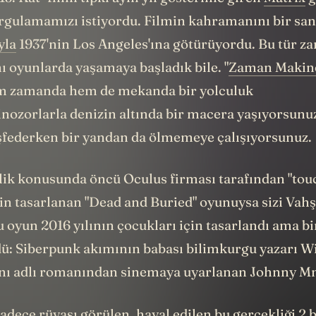
orgulamamızı istiyordu. Filmin kahramanını bir san
yla
1937'nin Los Angeles'ına götürüyordu. Bu tür z
ı oyunlarda yaşamaya başladık bile. "
Zaman Makin
em zamanda hem de mekanda bir yolculuk
inozorlarla denizin altında bir macera yaşıyorsunu
şfederken bir yandan da ölmemeye çalışıyorsunuz.
lik konusunda öncü Oculus firması tarafından "tou
çin tasarlanan "Dead and Buried" oyunuysa sizi Vahşi
 oyun 2016 yılının çocukları için tasarlandı ama bi
ü: Siberpunk akımının babası bilimkurgu yazarı W
ynı adlı romanından sinemaya uyarlanan Johnny M
dece rüyası görülen, hayal edilen bu gerçekliği 2 b