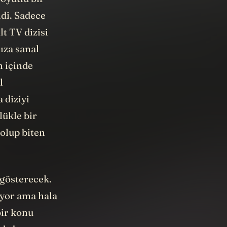
ldi. Sadece
lt TV dizisi
ıza sanal
n içinde
l
 diziyi
lükle bir
olup biten
 gösterecek.
iyor ama hala
bir konu