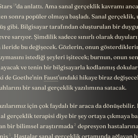
1
Stars
'da anlattı. Ama sanal gerçeklik kavramı anc
kten sonra popüler olmaya başladı. Sanal gerçeklik,
üş gibi. Bilgisayar tarafından oluşturulan bir duyg
vre sarıyor. Şimdilik sadece sınırlı olarak duyular
 ileride bu değişecek. Gözlerin, onun gösterdikleri
uymasını istediği şeyleri işitecek; burnun, onun sen
ayacak ve tenin bir bilgisayarla kodlanmış dokular
ki de Goethe'nin
Faust
'undaki hikaye biraz değişece
uhlarını bir sanal gerçeklik yazılımına satacak.
ılarımız için çok faydalı bir araca da dönüşebilir.
l gerçeklik terapisi diye bir şey ortaya çıkmaya ba
2
an bir bilimsel araştırmada
depresyon hastalarına
3
miş
. Hastalar sanal gerçeklik ortamında ağlayan b