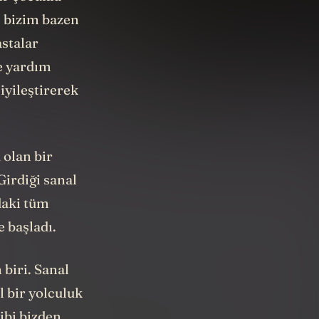
ı bizim bazen
astalar
de yardım
iyileştirerek
 olan bir
Girdiği sanal
daki tüm
 başladı.
biri. Sanal
l bir yolculuk
ibi bizden