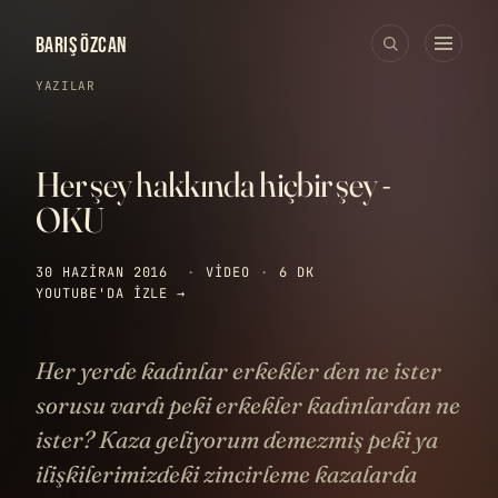
BARIŞ ÖZCAN
YAZILAR
Her şey hakkında hiçbir şey -
OKU
30 HAZIRAN 2016
·
VIDEO
·
6 DK
YOUTUBE'DA IZLE →
Her yerde kadınlar erkekler den ne ister
sorusu vardı peki erkekler kadınlardan ne
ister? Kaza geliyorum demezmiş peki ya
ilişkilerimizdeki zincirleme kazalarda