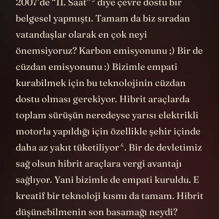
3
2007’de
“11. Saat”
diye çevre dostu bir
belgesel yapmıştı. Tamam da biz sıradan
vatandaşlar olarak en çok neyi
önemsiyoruz? Karbon emisyonunu ;) Bir de
cüzdan emisyonunu :) Bizimle empati
kurabilmek için bu teknolojinin cüzdan
dostu olması gerekiyor. Hibrit araçlarda
toplam sürüşün neredeyse yarısı elektrikli
motorla yapıldığı için özellikle şehir içinde
4
daha az
yakıt tüketiliyor
. Bir de devletimiz
sağ olsun hibrit araçlara vergi avantajı
sağlıyor. Yani bizimle de empati kuruldu. E
kreatif bir teknoloji kısmı da tamam. Hibrit
düşünebilmenin son basamağı neydi?