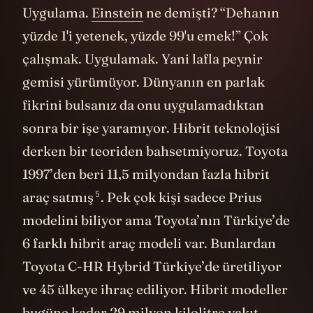
Uygulama.
Einstein
ne demişti? “Dehanın
yüzde 1'i yetenek, yüzde 99'u emek!” Çok
çalışmak. Uygulamak. Yani lafla peynir
gemisi yürümüyor. Dünyanın en parlak
fikrini bulsanız da onu uygulamadıktan
sonra bir işe yaramıyor. Hibrit teknolojisi
derken bir teoriden bahsetmiyoruz. Toyota
1997’den beri 11,5 milyondan fazla hibrit
5
araç
satmış
. Pek çok kişi sadece Prius
modelini biliyor ama Toyota’nın Türkiye’de
6 farklı hibrit araç modeli var. Bunlardan
Toyota C-HR Hybrid Türkiye’de üretiliyor
ve 45 ülkeye ihraç ediliyor. Hibrit modeller
bugüne kadar 29 milyon kilolitre yakıt