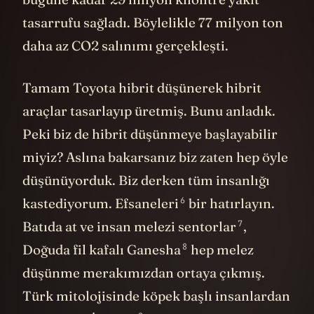
tasarrufu sağladı. Böylelikle 77 milyon ton
daha az CO2 salınımı gerçekleşti.
Tamam Toyota hibrit düşünerek hibrit
araçlar tasarlayıp üretmiş. Bunu anladık.
Peki biz de hibrit düşünmeye başlayabilir
miyiz? Aslına bakarsanız biz zaten hep öyle
düşünüyorduk. Biz derken tüm insanlığı
6
kastediyorum.
Efsaneleri
bir hatırlayın.
7
Batıda at ve insan melezi
sentorlar
,
8
Doğuda fil kafalı
Ganesha
hep melez
düşünme merakımızdan ortaya çıkmış.
Türk mitolojisinde köpek başlı insanlardan