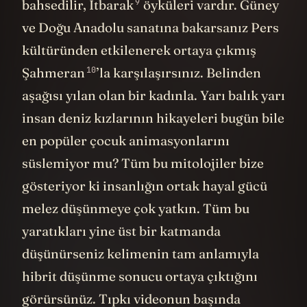
9
bahsedilir,
İtbarak
öyküleri vardır. Güney
ve Doğu Anadolu sanatına bakarsanız Pers
kültüründen etkilenerek ortaya çıkmış
10
Şahmeran
’la karşılaşırsınız. Belinden
aşağısı yılan olan bir kadınla. Yarı balık yarı
insan deniz kızlarının hikayeleri bugün bile
en popüler çocuk animasyonlarını
süslemiyor mu? Tüm bu mitolojiler bize
gösteriyor ki insanlığın ortak hayal gücü
melez düşünmeye çok yatkın. Tüm bu
yaratıkları yine üst bir katmanda
düşünürseniz kelimenin tam anlamıyla
hibrit düşünme sonucu ortaya çıktığını
görürsünüz. Tıpkı videonun başında