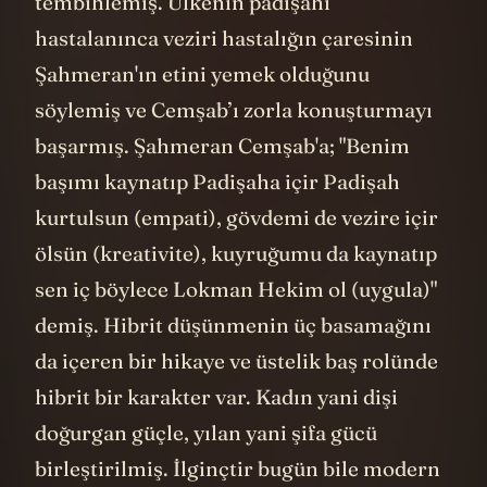
tembihlemiş. Ülkenin padişahı
hastalanınca veziri hastalığın çaresinin
Şahmeran'ın etini yemek olduğunu
söylemiş ve Cemşab’ı zorla konuşturmayı
başarmış. Şahmeran Cemşab'a; "Benim
başımı kaynatıp Padişaha içir Padişah
kurtulsun (empati), gövdemi de vezire içir
ölsün (kreativite), kuyruğumu da kaynatıp
sen iç böylece Lokman Hekim ol (uygula)"
demiş. Hibrit düşünmenin üç basamağını
da içeren bir hikaye ve üstelik baş rolünde
hibrit bir karakter var. Kadın yani dişi
doğurgan güçle, yılan yani şifa gücü
birleştirilmiş. İlginçtir bugün bile modern