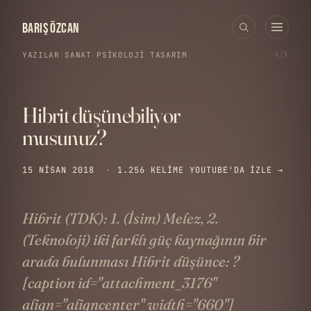
BARIŞ ÖZCAN
‹
›
YAZILAR
›
SANAT
·
PSIKOLOJI
·
TASARIM
Hibrit düşünebiliyor
musunuz?
15 NISAN 2018
·
1.256 KELIME
YOUTUBE'DA IZLE →
Hibrit (TDK): 1. (İsim) Melez, 2.
(Teknoloji) iki farklı güç kaynağının bir
arada bulunması Hibrit düşünce: ?
[caption id="attachment_3176"
align="aligncenter" width="660"]