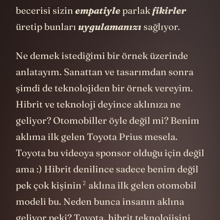
becerisi sizin
empatiyle
parlak
fikirler
üretip bunları
uygulamanızı
sağlıyor.
Ne demek istediğimi bir örnek üzerinde
anlatayım. Sanattan ve tasarımdan sonra
şimdi de teknolojiden bir örnek vereyim.
Hibrit ve teknoloji deyince aklınıza ne
geliyor? Otomobiller öyle değil mi? Benim
aklıma ilk gelen Toyota Prius mesela.
Toyota bu videoya sponsor olduğu için değil
ama :) Hibrit denilince sadece benim değil
2
pek çok kişinin
aklına ilk gelen otomobil
modeli bu. Neden bunca insanın aklına
geliyor peki? Toyota, hibrit teknolojisini