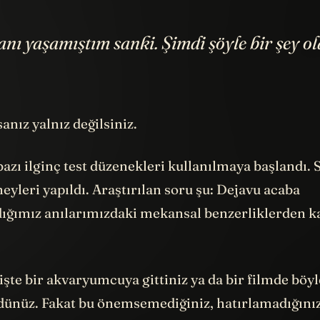
nı yaşamıştım sanki. Şimdi şöyle bir şey ola
anız yalnız değilsiniz.
bazı ilginç test düzenekleri kullanılmaya başlandı. 
eyleri yapıldı. Araştırılan soru şu: Dejavu acaba
ığımız anılarımızdaki mekansal benzerliklerden k
şte bir akvaryumcuya gittiniz ya da bir filmde
böyl
ünüz. Fakat bu önemsemediğiniz, hatırlamadığınız
izin bir yerlerinde öylece duruyor.