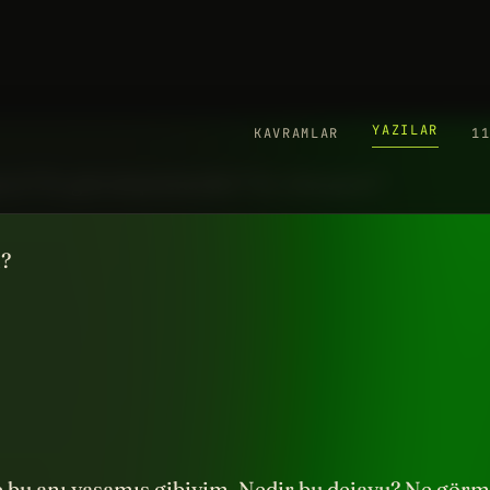
. Küçük bir dejavu yaşadım da....
javu? Ne görmüşsünüzdür? Ne olmuştur?
?
 bu anı yaşamış gibiyim. Nedir bu dejavu? Ne gör