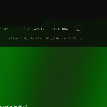
müşsünüzdür?