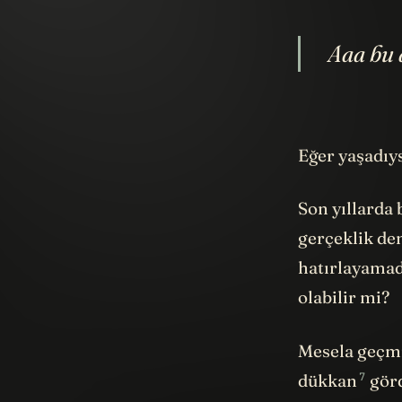
Aaa bu a
Eğer yaşadıys
Son yıllarda 
gerçeklik den
hatırlayamad
olabilir mi?
Mesela geçmi
7
dükkan
görd
olarak beynin