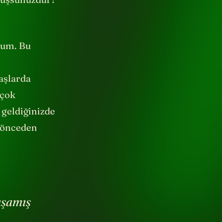
rum. Bu
yaşlarda
 çok
 geldiğinizde
a önceden
aşamış