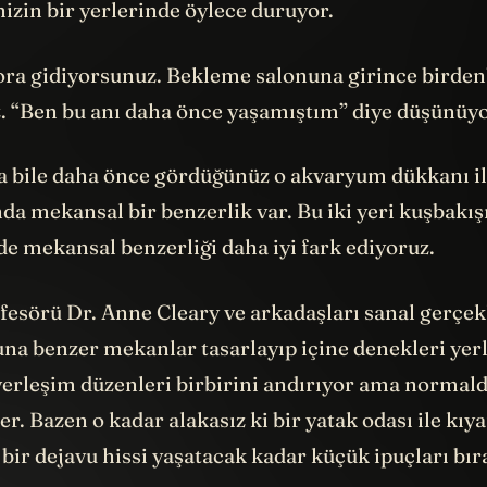
ora gidiyorsunuz. Bekleme salonuna girince birden
. “Ben bu anı daha önce yaşamıştım” diye düşünüy
a bile daha önce gördüğünüz o akvaryum dükkanı i
da mekansal bir benzerlik var. Bu iki yeri kuşbakış
 mekansal benzerliği daha iyi fark ediyoruz.
fesörü Dr. Anne Cleary ve arkadaşları sanal gerçek
na benzer mekanlar tasarlayıp içine denekleri yer
erleşim düzenleri birbirini andırıyor ama normalde
r. Bazen o kadar alakasız ki bir yatak odası ile kıy
 bir dejavu hissi yaşatacak kadar küçük ipuçları bı
lik gözlüğü takan denekler deneyin 1. fazında bu t