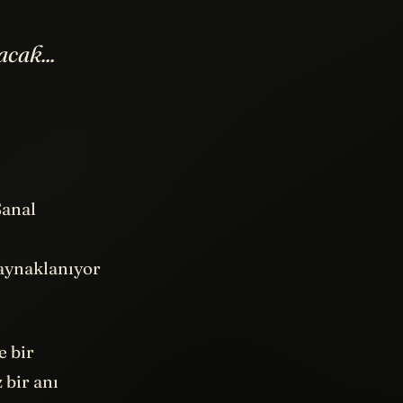
cak...
Sanal
aynaklanıyor
e bir
 bir anı