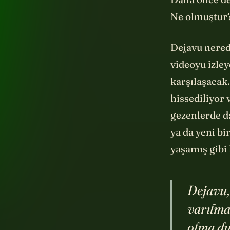
Ne olmuştur
Dejavu nered
videoyu izley
karşılaşacak.
hissediliyor 
gezenlerde d
ya da yeni b
yaşamış gibi
Dejavu,
varılma
olma du