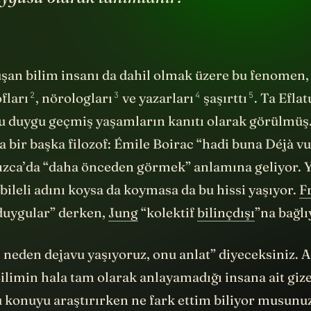
şan bilim insanı da dahil olmak üzere bu fenomen,
2
3
4
5
ofları
,
nörologları
ve
yazarları
şaşırttı
. Ta Efla
 duygu geçmiş yaşamların kanıtı olarak görülmüş
a bir başka filozof: Émile Boirac “hadi buna Déjà v
ızca’da “daha önceden görmek” anlamına geliyor. Y
 bileli adını koysa da koymasa da bu hissi yaşıyor.
F
 duygular” derken,
Jung
“kolektif
bilinçdışı
”na bağlı
, neden dejavu yaşıyoruz, onu anlat” diyeceksiniz. 
Bilimin hala tam olarak anlayamadığı insana ait giz
bu konuyu araştırırken ne fark ettim biliyor musunu
mış yüzlerce kitap varken, bu konu hakkında bilim