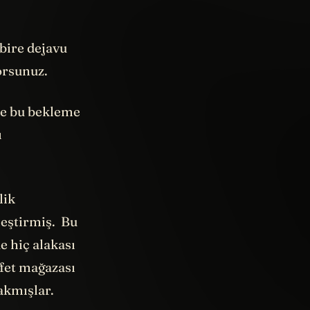
bire dejavu
orsunuz.
le bu bekleme
ı
lik
leştirmiş. Bu
 hiç alakası
afet mağazası
rakmışlar.
ür mekanlar