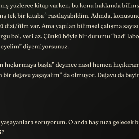
6
mış
tek bir kitaba
rastlayabildim. Adında, konusun
ü dizi/film var. Ama yapılan bilimsel çalışma sayısı
urgu bol, veri az. Çünkü böyle bir durumu “hadi lab
leyelim” diyemiyorsunuz.
m hıçkırmaya başla” deyince nasıl hemen hıçıkıra
 bir dejavu yaşayalım” da olmuyor. Dejavu da beyin
 yaşayanlara soruyorum. O anda başınıza gelecek bi
mi?