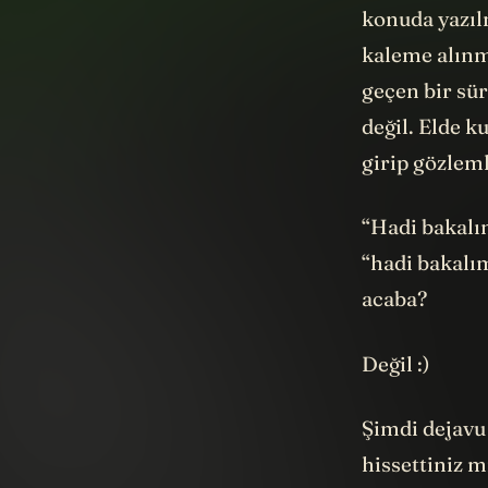
kaleme alın
geçen bir sür
değil. Elde k
girip gözlem
“Hadi bakalı
“hadi bakalım
acaba?
Değil :)
Şimdi dejavu
hissettiniz 