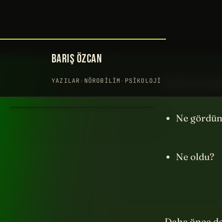
Hiçbir şey
Nedir bu de
Ne gördün
Ne oldu?
Daha önce de