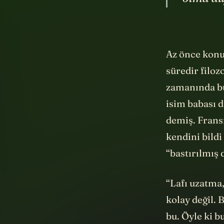
Az önce konu
süredir
filoz
zamanında bu
isim babası d
demiş. Frans
kendini bildi
“bastırılmış
“Lafı uzatma
kolay değil. 
bu. Öyle ki 
konuda yazıl