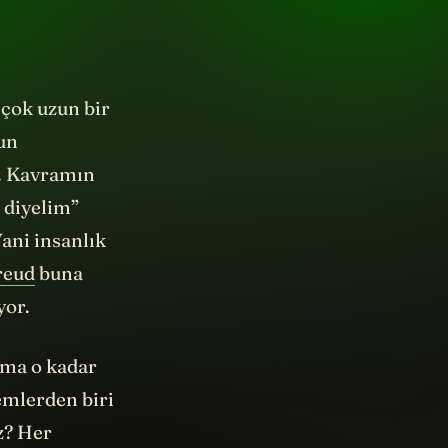
 çok uzun bir
tun
. Kavramın
u diyelim”
ani insanlık
reud
buna
yor.
Ama o kadar
emlerden biri
z? Her
sel anlamda