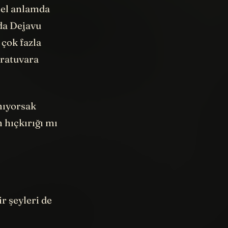
da Dejavu
 çok fazla
oratuvara
mıyorsak
 hıçkırığı mı
r şeyleri de