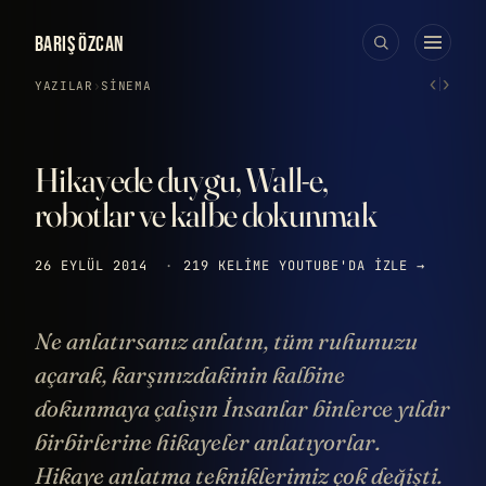
BARIŞ ÖZCAN
‹
›
YAZILAR
›
SINEMA
Hikayede duygu, Wall-e,
robotlar ve kalbe dokunmak
26 EYLÜL 2014
·
219 KELIME
YOUTUBE'DA IZLE →
Ne anlatırsanız anlatın, tüm ruhunuzu
açarak, karşınızdakinin kalbine
dokunmaya çalışın İnsanlar binlerce yıldır
birbirlerine hikayeler anlatıyorlar.
Hikaye anlatma tekniklerimiz çok değişti.