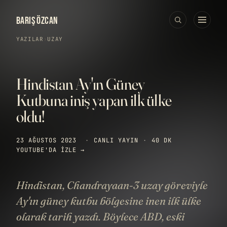
BARIŞ ÖZCAN
YAZILAR
›
UZAY
Hindistan Ay'ın Güney
Kutbuna iniş yapan ilk ülke
oldu!
23 AĞUSTOS 2023
·
CANLI YAYIN
·
40 DK
YOUTUBE'DA IZLE →
Hindistan, Chandrayaan-3 uzay göreviyle
Ay'ın güney kutbu bölgesine inen ilk ülke
olarak tarih yazdı. Böylece ABD, eski