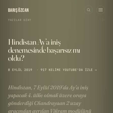
BARIŞ ÖZCAN
‹
›
YAZILAR
›
UZAY
Hindistan Ay’a iniş
denemesinde başarısız mı
oldu?
8 EYLÜL 2019
·
917 KELIME
YOUTUBE'DA IZLE →
Hindistan, 7 Eylül 2019’da Ay’a iniş
yapacak 4. ülke olmak üzere oraya
gönderdiği Chandrayaan 2 uzay
aracından ayrılan Vikram modülünü