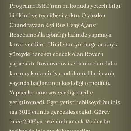
Programı ISRO’nun bu konuda yeterli bilgi
birikimi ve tecrübesi yoktu. O yüzden
Chandrayaan 2’yi Rus Uzay Ajansı
Roscosmos’la işbirliği halinde yapmaya
karar verdiler. Hindistan yörünge aracıyla
yüzeyde hareket edecek olan Rover’ı
yapacaktı. Roscosmos ise bunlardan daha
karmaşık olan iniş modülünü. Hani canlı
yayında bağlantının kesildiği o modülü.
Yapacaktı ama söz verdiği tarihe
yetiştiremedi. Eğer yetiştirebilseydi bu iniş
taa 2013 yılında gerçekleşecekti. Görev
önce 2016’ya ertelendi ancak Ruslar bu
tarihte de iniş modülünü teslim