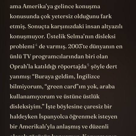
ama Amerika’ya gelince konuşma
konusunda çok yetersiz olduğunu fark
etmiş. Sonuçta karşınızdaki insan altyazılı
konuşmuyor. Üstelik Selma’nın
disleksi
4
problemi
de varmış. 2003’te dünyanın en
ünlü TV programcılarından biri olan
5
Oprah’la katıldığı
röportajda
şöyle dert
yanmış: “Buraya geldim, İngilizce
bilmiyorum, “green card”ım yok, araba
kullanamıyorum ve üstüne üstlük
disleksiyim.” İşte böylesine çaresiz bir
haldeyken İspanyolca öğrenmek isteyen
bir Amerikalı’yla anlaşmış ve düzenli