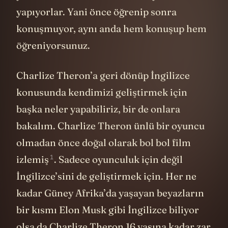
yapıyorlar. Yani önce öğrenip sonra
konuşmuyor, aynı anda hem konuşup hem
öğreniyorsunuz.
Charlize Theron’a geri dönüp İngilizce
konusunda kendimizi geliştirmek için
başka neler yapabiliriz, bir de onlara
bakalım. Charlize Theron ünlü bir oyuncu
olmadan önce doğal olarak bol bol film
1
izlemiş
. Sadece oyunculuk için değil
İngilizce’sini de geliştirmek için. Her ne
kadar Güney Afrika’da yaşayan beyazların
bir kısmı Elon Musk gibi İngilizce biliyor
olsa da Charlize Theron 16 yaşına kadar zar