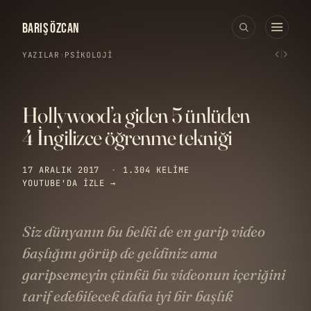
BARIŞ ÖZCAN
‹
›
YAZILAR
›
PSIKOLOJI
Hollywood’a giden 5 ünlüden
4 İngilizce öğrenme tekniği
17 ARALIK 2017
·
1.304 KELIME
YOUTUBE'DA IZLE →
Siz dünyanın bu belki de en garip video
başlığını görüp de geldiniz ama
garipsemeyin çünkü bu videonun içeriğini
tarif edebilecek daha iyi bir başlık