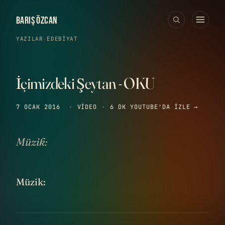
BARIŞ ÖZCAN
YAZILAR
›
EDEBIYAT
İçimizdeki Şeytan - OKU
7 OCAK 2016
·
VIDEO
·
6 DK
YOUTUBE'DA IZLE →
Müzik:
Müzik: