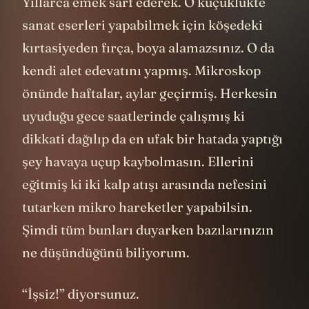
Yıllarca emek sarf ederek. O küçüklükte
sanat eserleri yapabilmek için köşedeki
kırtasiyeden fırça, boya alamazsınız. O da
kendi alet edevatını yapmış. Mikroskop
önünde haftalar, aylar geçirmiş. Herkesin
uyuduğu gece saatlerinde çalışmış ki
dikkati dağılıp da en ufak bir hatada yaptığı
şey havaya uçup kaybolmasın. Ellerini
eğitmiş ki iki kalp atışı arasında nefesini
tutarken mikro hareketler yapabilsin.
Şimdi tüm bunları duyarken bazılarınızın
ne düşündüğünü biliyorum.
“İşsiz!” diyorsunuz.