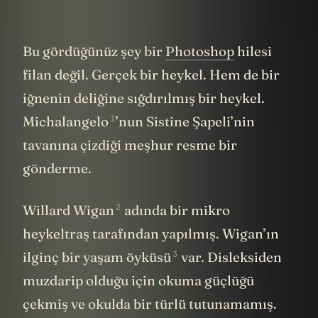
Bu gördüğünüz şey bir
Photoshop
hilesi
filan değil. Gerçek bir heykel. Hem de bir
iğnenin deliğine sığdırılmış bir heykel.
1
Michalangelo
’nun Sistine Şapeli’nin
tavanına çizdiği meşhur resme bir
gönderme.
2
Willard Wigan
adında bir mikro
heykeltraş tarafından yapılmış. Wigan’ın
3
ilginç bir
yaşam öyküsü
var. Disleksiden
muzdarip olduğu için okuma güçlüğü
çekmiş ve okulda bir türlü tutunamamış.