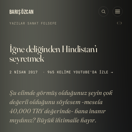
BARIŞ ÖZCAN
‹
›
YAZILAR
›
SANAT
·
FELSEFE
İğne deliğinden Hindistan’ı
seyretmek
2 NISAN 2017
·
965 KELIME
YOUTUBE'DA IZLE →
Şu elimde görmüş olduğunuz şeyin çok
değerli olduğunu söylesem -mesela
40,000 TRY değerinde- bana inanır
mıydınız? Büyük ihtimalle hayır.