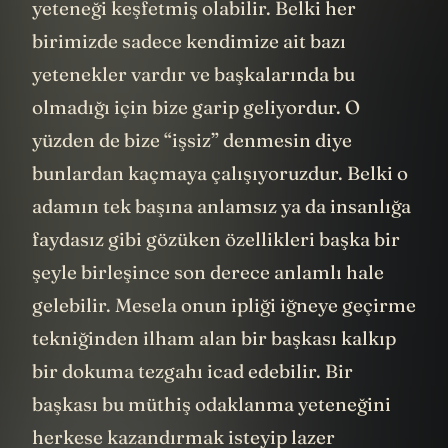
yeteneği keşfetmiş olabilir. Belki her
birimizde sadece kendimize ait bazı
yetenekler vardır ve başkalarında bu
olmadığı için bize garip geliyordur. O
yüzden de bize “işsiz” denmesin diye
bunlardan kaçmaya çalışıyoruzdur. Belki o
adamın tek başına anlamsız ya da insanlığa
faydasız gibi gözüken özellikleri başka bir
şeyle birleşince son derece anlamlı hale
gelebilir. Mesela onun ipliği iğneye geçirme
tekniğinden ilham alan bir başkası kalkıp
bir dokuma tezgahı icad edebilir. Bir
başkası bu müthiş odaklanma yeteneğini
herkese kazandırmak isteyip lazer