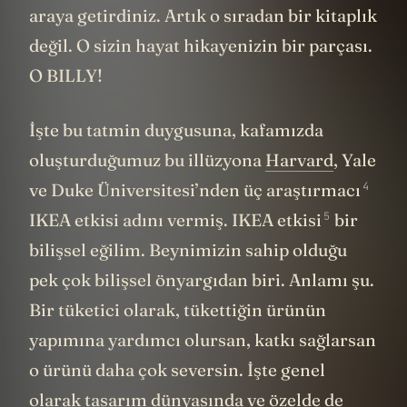
araya getirdiniz. Artık o sıradan bir kitaplık
değil. O sizin hayat hikayenizin bir parçası.
O BILLY!
İşte bu tatmin duygusuna, kafamızda
oluşturduğumuz bu illüzyona
Harvard
, Yale
4
ve Duke Üniversitesi’nden üç araştırmacı
5
IKEA etkisi adını vermiş.
IKEA etkisi
bir
bilişsel eğilim. Beynimizin sahip olduğu
pek çok bilişsel önyargıdan biri. Anlamı şu.
Bir tüketici olarak, tükettiğin ürünün
yapımına yardımcı olursan, katkı sağlarsan
o ürünü daha çok seversin. İşte genel
olarak tasarım dünyasında ve özelde de