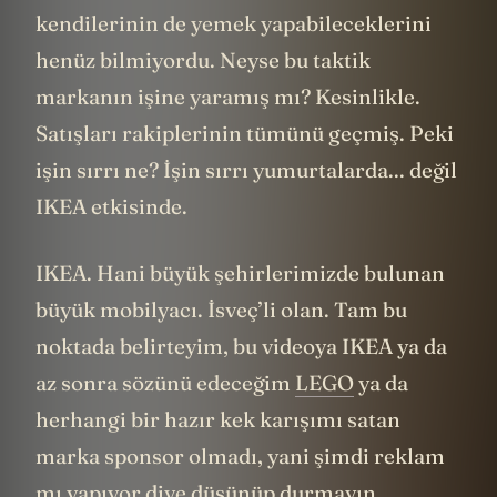
kendilerinin de yemek yapabileceklerini
henüz bilmiyordu. Neyse bu taktik
markanın işine yaramış mı? Kesinlikle.
Satışları rakiplerinin tümünü geçmiş. Peki
işin sırrı ne? İşin sırrı yumurtalarda... değil
IKEA etkisinde.
IKEA. Hani büyük şehirlerimizde bulunan
büyük mobilyacı. İsveç’li olan. Tam bu
noktada belirteyim, bu videoya IKEA ya da
az sonra sözünü edeceğim
LEGO
ya da
herhangi bir hazır kek karışımı satan
marka sponsor olmadı, yani şimdi reklam
mı yapıyor diye düşünüp durmayın,