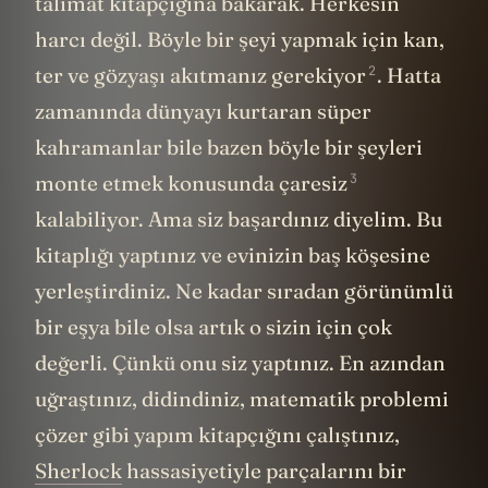
talimat kitapçığına bakarak. Herkesin
harcı değil. Böyle bir şeyi yapmak için kan,
2
ter ve gözyaşı akıtmanız
gerekiyor
. Hatta
zamanında dünyayı kurtaran süper
kahramanlar bile bazen böyle bir şeyleri
3
monte etmek konusunda
çaresiz
kalabiliyor. Ama siz başardınız diyelim. Bu
kitaplığı yaptınız ve evinizin baş köşesine
yerleştirdiniz. Ne kadar sıradan görünümlü
bir eşya bile olsa artık o sizin için çok
değerli. Çünkü onu siz yaptınız. En azından
uğraştınız, didindiniz, matematik problemi
çözer gibi yapım kitapçığını çalıştınız,
Sherlock
hassasiyetiyle parçalarını bir