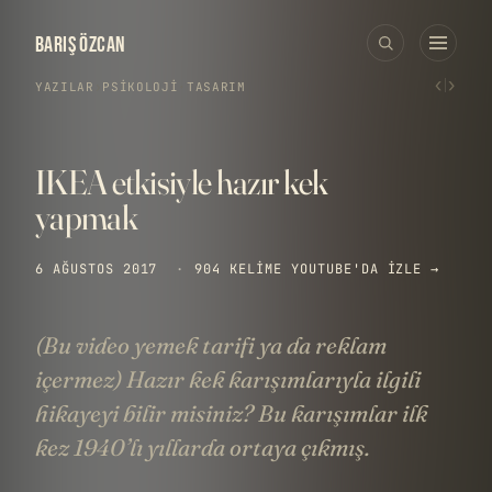
BARIŞ ÖZCAN
‹
›
YAZILAR
›
PSIKOLOJI
·
TASARIM
IKEA etkisiyle hazır kek
yapmak
6 AĞUSTOS 2017
·
904 KELIME
YOUTUBE'DA IZLE →
(Bu video yemek tarifi ya da reklam
içermez) Hazır kek karışımlarıyla ilgili
hikayeyi bilir misiniz? Bu karışımlar ilk
kez 1940’lı yıllarda ortaya çıkmış.