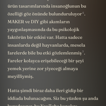
ürün tasarımlarında insanoğlunun bu
6
özelliği göz önünde bulunduruluyor
.
MAKER ve DIY gibi akımların
yaygınlaşmasında da bu psikolojik
faktörün bir etkisi var. Hatta sadece
insanlarda değil hayvanlarda, mesela
7
farelerde bile bu etki
gözlemlenmiş
.
Fareler kolayca erişebileceği bir şeyi
yemek yerine zor yiyeceği almaya
meyilliymiş.
Hatta şimdi biraz daha ileri gidip bir
iddiada bulunacağım. Siz bu yüzden şu anda
buradasınız, bu YouTube kanalını