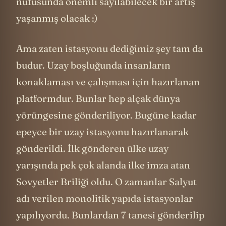
nüfusunda önemli sayılabilecek bir artış
yaşanmış olacak :)
Ama zaten istasyonu dediğimiz şey tam da
budur. Uzay boşluğunda insanların
konaklaması ve çalışması için hazırlanan
platformdur. Bunlar hep alçak dünya
yörüngesine gönderiliyor. Bugüne kadar
epeyce bir uzay istasyonu hazırlanarak
gönderildi. İlk gönderen ülke uzay
yarışında pek çok alanda ilke imza atan
Sovyetler Briliği oldu. O zamanlar Salyut
adı verilen monolitik yapıda istasyonlar
yapılıyordu. Bunlardan 7 tanesi gönderilip