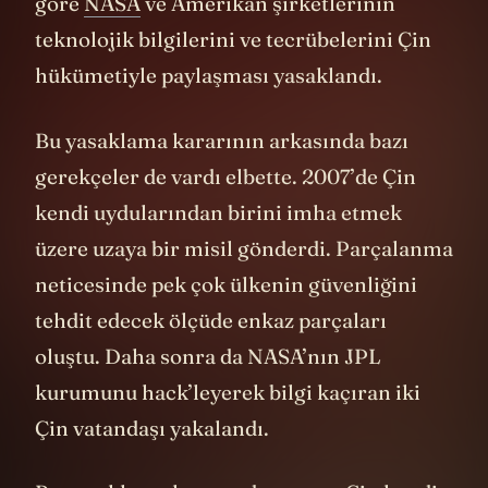
göre
NASA
ve Amerikan şirketlerinin
teknolojik bilgilerini ve tecrübelerini Çin
hükümetiyle paylaşması yasaklandı.
Bu yasaklama kararının arkasında bazı
gerekçeler de vardı elbette. 2007’de Çin
kendi uydularından birini imha etmek
üzere uzaya bir misil gönderdi. Parçalanma
neticesinde pek çok ülkenin güvenliğini
tehdit edecek ölçüde enkaz parçaları
oluştu. Daha sonra da NASA’nın JPL
kurumunu hack’leyerek bilgi kaçıran iki
Çin vatandaşı yakalandı.