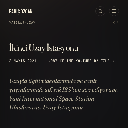
BARIŞ ÖZCAN
‹
›
YAZILAR
›
UZAY
İkinci Uzay İstasyonu
2 MAYIS 2021
·
1.087 KELIME
YOUTUBE'DA IZLE →
Uzayla ilgili videolarımda ve canlı
yayınlarımda sık sık ISS’ten söz ediyorum.
Yani International Space Station -
Uluslararası Uzay İstasyonu.