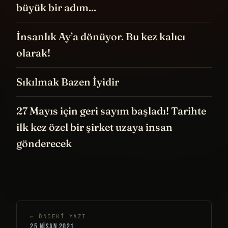
büyük bir adım...
İnsanlık Ay’a dönüyor. Bu kez kalıcı
olarak!
Sıkılmak Bazen İyidir
27 Mayıs için geri sayım başladı! Tarihte
ilk kez özel bir şirket uzaya insan
gönderecek
← ÖNCEKI YAZI
25 NISAN 2021