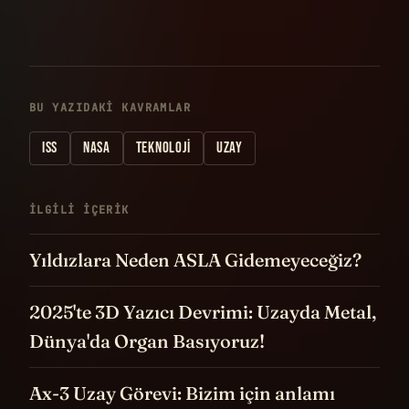
BU YAZIDAKI KAVRAMLAR
ISS
NASA
TEKNOLOJI
UZAY
İLGILI IÇERIK
Yıldızlara Neden ASLA Gidemeyeceğiz?
2025'te 3D Yazıcı Devrimi: Uzayda Metal,
Dünya'da Organ Basıyoruz!
Ax-3 Uzay Görevi: Bizim için anlamı