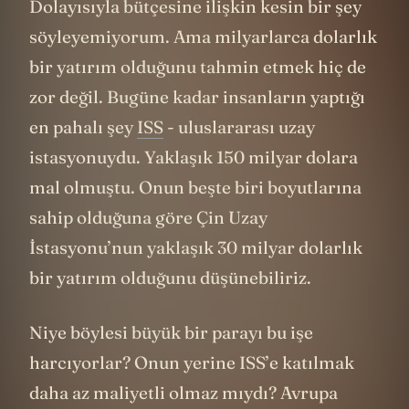
Dolayısıyla bütçesine ilişkin kesin bir şey
söyleyemiyorum. Ama milyarlarca dolarlık
bir yatırım olduğunu tahmin etmek hiç de
zor değil. Bugüne kadar insanların yaptığı
en pahalı şey
ISS
- uluslararası uzay
istasyonuydu. Yaklaşık 150 milyar dolara
mal olmuştu. Onun beşte biri boyutlarına
sahip olduğuna göre Çin Uzay
İstasyonu’nun yaklaşık 30 milyar dolarlık
bir yatırım olduğunu düşünebiliriz.
Niye böylesi büyük bir parayı bu işe
harcıyorlar? Onun yerine ISS’e katılmak
daha az maliyetli olmaz mıydı? Avrupa