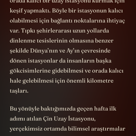
orada kalıcı bir uzay istasyonu kurmak için
keşif yapmaktı. Böyle bir istasyonun kalıcı
olabilmesi için bağlantı noktalarına ihtiyaç
var. Tıpkı şehirlerarası uzun yollarda
dinlenme tesislerinin olmasına benzer
şekilde Dünya’nın ve Ay’ın çevresinde
dönen istasyonlar da insanların başka
gökcisimlerine gidebilmesi ve orada kalıcı
hale gelebilmesi için önemli kilometre
taşları.
Bu yönüyle baktığımızda geçen hafta ilk
adımı atılan Çin Uzay İstasyonu,
yerçekimsiz ortamda bilimsel araştırmalar