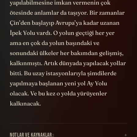
yapılabilmesine imkan vermenin çok
ötesinde anlamlar da taşıyor. Bir zamanlar
Çin’den başlayıp Avrupa’ya kadar uzanan
İpek Yolu vardı. O yolun geçtiği her yer
ama en çok da yolun başındaki ve
sonundaki ülkeler her bakımdan gelişmiş,
kalkınmıştı. Artık dünyada yapılacak yollar
bitti. Bu uzay istasyonlarıyla şimdilerde
yapılmaya başlanan yeni yol Ay Yolu
olacak. Ve bu kez o yolda yürüyenler
kalkınacak.
NOTLAR VE KAYNAKLAR
2