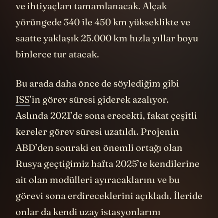
ve ihtiyaçları tamamlanacak. Alçak
yörüngede 340 ile 450 km yükseklikte ve
saatte yaklaşık 25.000 km hızla yıllar boyu
binlerce tur atacak.
Bu arada daha önce de söylediğim gibi
ISS
’in görev süresi giderek azalıyor.
Aslında 2021’de sona erecekti, fakat çeşitli
kereler görev süresi uzatıldı. Projenin
ABD’den sonraki en önemli ortağı olan
Rusya geçtiğimiz hafta 2025’te kendilerine
ait olan modülleri ayıracaklarını ve bu
görevi sona erdireceklerini açıkladı. İleride
onlar da kendi uzay istasyonlarını