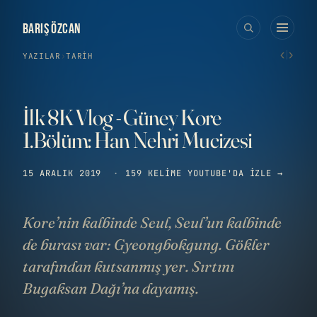
BARIŞ ÖZCAN
‹
›
YAZILAR
›
TARIH
İlk 8K Vlog - Güney Kore
1.Bölüm: Han Nehri Mucizesi
15 ARALIK 2019
·
159 KELIME
YOUTUBE'DA IZLE →
Kore’nin kalbinde Seul, Seul’un kalbinde
de burası var: Gyeongbokgung. Gökler
tarafından kutsanmış yer. Sırtını
Bugaksan Dağı’na dayamış.