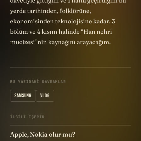
davetiyle gittiğim ve 1 hafta geçirdiğim bu
yerde tarihinden, folklörüne,
ekonomisinden teknolojisine kadar, 3
bölüm ve 4 kısım halinde “Han nehri
mucizesi”nin kaynağını arayacağım.
BU YAZIDAKI KAVRAMLAR
SAMSUNG
VLOG
İLGILI IÇERIK
Apple, Nokia olur mu?