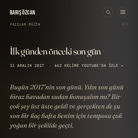
BARIŞ ÖZCAN
‹
›
YAZILAR
›
MÜZIK
İlk günden önceki son gün
31 ARALIK 2017
·
662 KELIME
YOUTUBE'DA IZLE →
Bugün 2017’nin son günü. Yılın son günü
biraz havadan sudan konuşalım mı? Bir
çok şey üst üste geldi ve gerçekten de şu
son bir kaç hafta benim için temposu çok
yoğun bir şekilde geçti.