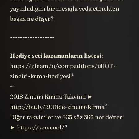
yayınladığım bir mesajla veda etmekten
başka ne düşer?
------------------
Hediye seti kazananların listesi
:
https://gleam.io/competitions/ujIUT-
2
zinciri-krma-hediyesi
~
2018 Zinciri Kırma Takvimi ►
3
http://bit.ly/2018de-zinciri-kirma
Diğer takvimler ve 365 söz 365 not defteri
4
► https://soo.cool/