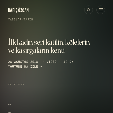
BARIŞ ÖZCAN
YAZILAR
›
TARIH
İlk kadın seri katilin, kölelerin
ve kasırgaların kenti
26 AĞUSTOS 2018
·
VIDEO
·
14 DK
YOUTUBE'DA IZLE →
~ ~ ~ ~
~
~