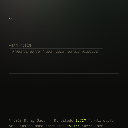
~
~
TAM METIN
OTOMATIK METIN (YAPAY ZEKÂ, HATALI OLABILIR)
© 2026 Barış Özcan · Bu sitede
1.717
farklı sayfa
var, baştan sona bastırsan ~
6.755
sayfa eder.