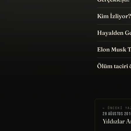
Kim İzliyor?
Hayalden Ge
Elon Musk Tw
Ölüm taciri 
← ÖNCEKI YA
28 AĞUSTOS 201
Yıldızlar A