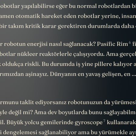
obotlar yapılabilirse eğer bu normal robotlardan bi
mamen otomatik hareket eden robotlar yerine, insan
bir takım kritik karar gerektiren durumlarda daha 
6
r robotun enerjisi nasıl sağlanacak?
Pasific Rim
f
botlar nükleer reaktörlerle çalışıyordu. Ama gerçe
oldukça riskli. Bu durumda iş yine pillere kalıyor
rımızdan aşinayız. Dünyanın en yavaş gelişen, en ...
ormunu taklit ediyorsanız robotunuzun da yürümes
öyle değil mi? Ama dev boyutlarda bunu sağlayabil
7
l. Büyük yolcu gemilerinde
gyroscope
kullanarak
i dengelemesi sağlanabiliyor ama bu yürümekle aynı