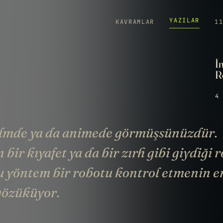
YAZILAR
KAVRAMLAR
1
İ
R
4 
ilmde ya da animede görmüşsünüzdür.
 bir kıyafet ya da bir zırh gibi giydiği r
u yöntem bir robotu kontrol etmenin e
 gözüküyor.