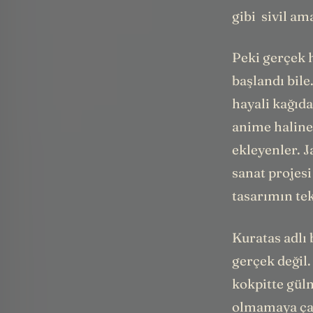
gibi sivil am
Peki gerçek h
başlandı bile
hayali kağıd
anime haline
ekleyenler. J
sanat projesi
tasarımın tek
Kuratas adlı 
gerçek değil.
kokpitte gülm
olmamaya çalı