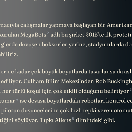
amacıyla çalışmalar yapmaya başlayan bir Amerikan 
2
 kurulan
MegaBots
adlı bu şirket 2015’te ilk prototi
nglerde dövüşen boksörler yerine, stadyumlarda d
biliriz.
her ne kadar çok büyük boyutlarda tasarlansa da as
t ediliyor. Culham Bilim Mekezi’nden Rob Bucking
3
her türlü koşul için çok etkili olduğunu
belirtiyor
4
akumar
ise devasa boyutlardaki robotları kontrol e
 pilotun düşüncelerine çok hızlı tepki veren otomat
5
iğini söylüyor. Tıpkı
Aliens
filmindeki gibi.