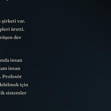
şirketi var.
pleri üretti.
övüşen dev
lında insan
ham insan
. Profesör
debilmek için
ik sistemler