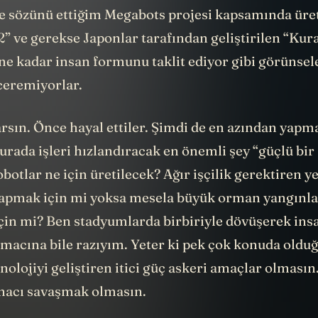
e sözünü ettiğim Megabots projesi kapsamında üret
” ve gerekse Japonlar tarafından geliştirilen “
Kura
ne kadar insan formunu taklit ediyor gibi görünsel
eremiyorlar.
rsın. Önce hayal ettiler. Şimdi de en azından yapm
urada işleri hızlandıracak en önemli şey “güçlü bi
robotlar ne için üretilecek? Ağır işçilik gerektiren y
yapmak için mi yoksa mesela büyük orman yangınla
in mi? Ben stadyumlarda birbiriyle dövüşerek insa
macına bile razıyım. Yeter ki pek çok konuda olduğ
nolojiyi geliştiren itici güç askeri amaçlar olmasın.
macı savaşmak olmasın.