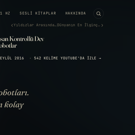
11 HZ
SESLI KITAPLAR
HAKKINDA
‹
›
Yıldızlar Arasında 20 Yıl
Dünyanın En İlginç Merdiven T…
nsan Kontrollü Dev
obotlar
EYLÜL 2016
·
542 KELIME
YOUTUBE'DA IZLE →
obotları.
n kolay