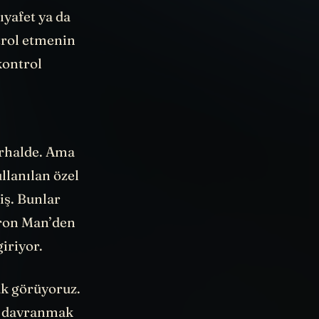
yafet ya da
ntrol etmenin
kontrol
rhalde. Ama
llanılan özel
iş. Bunlar
Iron Man’den
iriyor.
ak görüyoruz.
ak davranmak