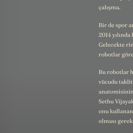
çalışma.
Bir de spor 
2014 yılında
Gelecekte ri
robotlar göre
Bu robotlar 
vücudu takli
anatomisinin 
Sethu Vijay
onu kullanan
olması gerekt