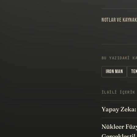
NOTLAR VE KAYNAK
BU YAZIDAKI K
IRON MAN
TE
İLGILI IÇERIK
Yapay Zeka: 
Nükleer Fü
Gerçekleşti!