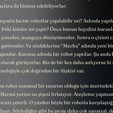
açlara da hizmet edebiliyorlar.
ayatta bu tür robotlar yapılabilir mi? Aslında yapı
. Peki kimler mi yaptı? Önce bunun hayalini kuranl
a çizenler, mangaya dönüştürenler. Sonra o çizimi 
 getirenler. Ve sözlüklerine “Mecha” adında yeni bi
aponlar. Kuratas adında bir robot yaptılar. Şu anda
 olarak görüyorlar. Biz de bir kez daha anlıyoruz ki 
nolojiyle çok doğrudan bir ilişkisi var.
bu robot sanatsal bir tasarım olduğu için üzerindeki
 Mermi yerine su şişesi fırlatıyor. Ateşleme yapman
eniz yeterli. O yüzden böyle bir robotla karşılaştı
şın. Söylediğim gibi bu proje daha çok sanatsal, d