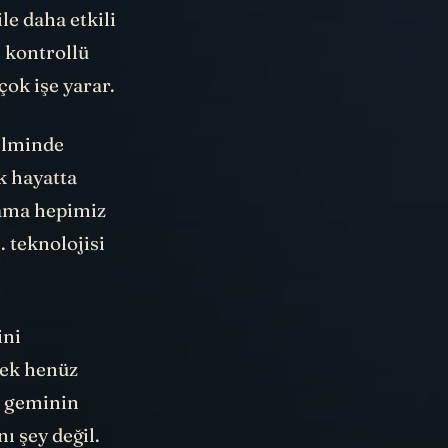
le daha etkili
 kontrollü
çok işe yarar.
ilminde
k hayatta
 ama hepimiz
. teknolojisi
ini
mek henüz
 geminin
 şey değil.