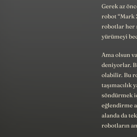
Gerek az önc
robot “Mark 2
robotlar her 
yürümeyi bec
Ama olsun va
deniyorlar. B
olabilir. Bu 
taşımacılık 
söndürmek iç
eğlendirme a
alanda da tek
robotların a