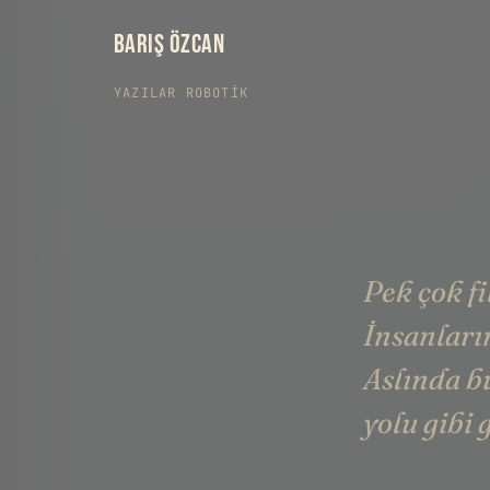
BARIŞ ÖZCAN
YAZILAR
›
ROBOTIK
Pek çok f
İnsanların
Aslında b
yolu gibi