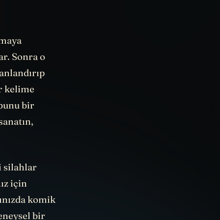
lmaya
ar. Sonra o
canlandırıp
r kelime
 bunu bir
sanatın,
 silahlar
ız için
ğınızda komik
eneysel bir