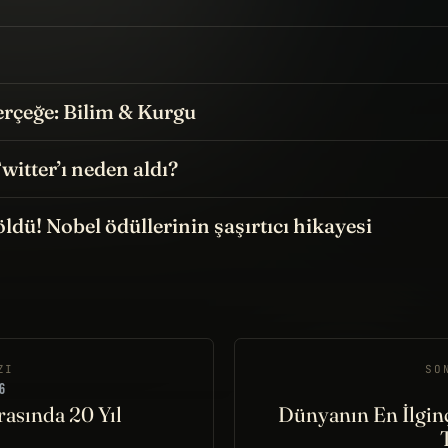
rçeğe: Bilim & Kurgu
itter’ı neden aldı?
öldü! Nobel ödüllerinin şaşırtıcı hikayesi
ZI
SO
6
rasında 20 Yıl
Dünyanın En İlgin