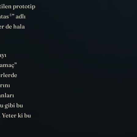
ilen prototip
8
tas
” adlı
er de hala
ayı
r amaç”
erlerde
rını
nları
u gibi bu
 Yeter ki bu