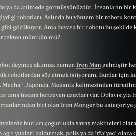
de ya da animede görmüşsünüzdür. İnsanların bir kı
 giydiği robotları. Aslında bu yöntem bir robotu ko
 gibi gözüküyor. Ama devasa bir robotu bu şekilde 
erçekten mümkün mü?
robot deyince aklınıza hemen
Iron Man
gelmiştir he
ük robotlardan söz etmek istiyorum. Bunlar için ku
1
.
Mecha
. Japonca. Mekanik kelimesinden türetilm
lar ama insana benzeyen uzuvları var. Dolayısıyla 
manlarından biri olan Iron Monger bu kategoriye g
ayelerde bunları çoğunlukla savaş makineleri olar
ağır yükleri kaldırmak, polis ya da itfaiyeci olar